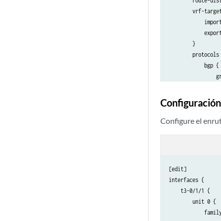
        route-dist
        vrf-target
            import
            export
        }

        protocols 
            bgp {

                gr
                  
                  
Configuración
                  
                  
Configure el enru
                }

            }

        }

    }

[edit]

interfaces {

    t3-0/1/1 {

        unit 0 {

            family