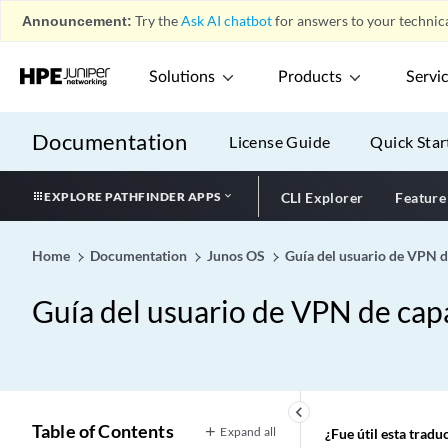
Announcement:
Try the
Ask AI chatbot
for answers to your technica
Solutions
Products
Servi
Documentation
License Guide
Quick Star
EXPLORE PATHFINDER APPS
CLI Explorer
Feature
Home
Documentation
Junos OS
Guía del usuario de VPN d
Guía del usuario de VPN de cap
keyboard_arrow_left
Table of Contents
Expand all
¿Fue útil esta trad