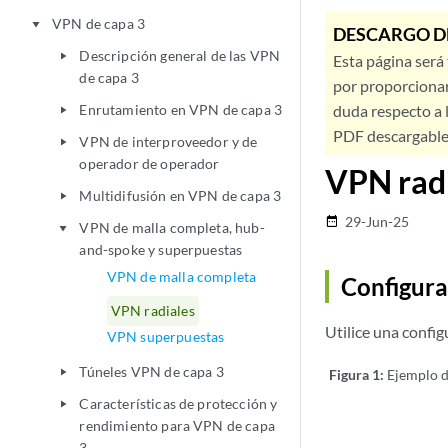
VPN de capa 3
play_arrow
DESCARGO D
Descripción general de las VPN
play_arrow
Esta página será
de capa 3
por proporcionar
Enrutamiento en VPN de capa 3
duda respecto a l
play_arrow
PDF descargable 
VPN de interproveedor y de
play_arrow
operador de operador
VPN rad
Multidifusión en VPN de capa 3
play_arrow
29-Jun-25
date_range
VPN de malla completa, hub-
play_arrow
and-spoke y superpuestas
VPN de malla completa
Configura
VPN radiales
Utilice una confi
VPN superpuestas
Túneles VPN de capa 3
play_arrow
Figura 1:
Ejemplo d
Características de protección y
play_arrow
rendimiento para VPN de capa
3