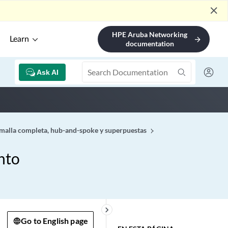
close
HPE Aruba Networking
Learn
arrow_forward
documentation
Ask AI
malla completa, hub-and-spoke y superpuestas
nto
keyboard_arrow_right
Go to English page