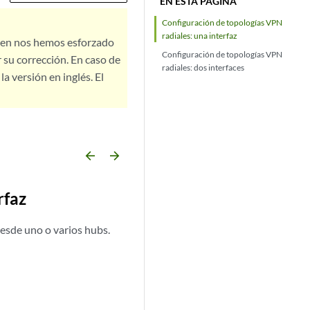
EN ESTA PÁGINA
Configuración de topologías VPN
radiales: una interfaz
bien nos hemos esforzado
Configuración de topologías VPN
 su corrección. En caso de
radiales: dos interfaces
a versión en inglés. El
arrow_backward
arrow_forward
rfaz
desde uno o varios hubs.