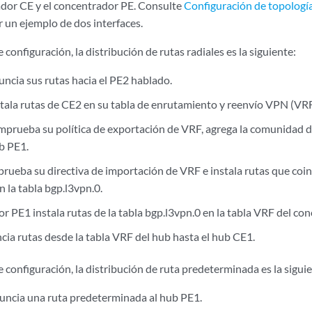
ador CE y el concentrador PE. Consulte
Configuración de topologí
 un ejemplo de dos interfaces.
 configuración, la distribución de rutas radiales es la siguiente:
ncia sus rutas hacia el PE2 hablado.
tala rutas de CE2 en su tabla de enrutamiento y reenvío VPN (VRF
prueba su política de exportación de VRF, agrega la comunidad de
ub PE1.
ueba su directiva de importación de VRF e instala rutas que coinc
 la tabla bgp.l3vpn.0.
r PE1 instala rutas de la tabla bgp.l3vpn.0 en la tabla VRF del co
ia rutas desde la tabla VRF del hub hasta el hub CE1.
 configuración, la distribución de ruta predeterminada es la sigui
uncia una ruta predeterminada al hub PE1.