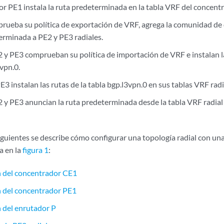
or PE1 instala la ruta predeterminada en la tabla VRF del concent
ueba su política de exportación de VRF, agrega la comunidad de 
terminada a PE2 y PE3 radiales.
2 y PE3 comprueban su política de importación de VRF e instalan 
3vpn.0.
3 instalan las rutas de la tabla bgp.l3vpn.0 en sus tablas VRF radi
2 y PE3 anuncian la ruta predeterminada desde la tabla VRF radial
iguientes se describe cómo configurar una topología radial con una
a en la
figura 1
:
n del concentrador CE1
 del concentrador PE1
 del enrutador P