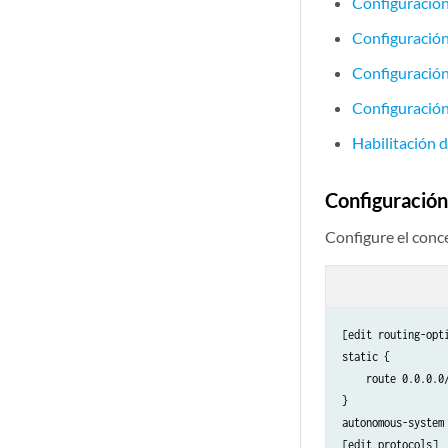
Configuración
Configuración
Configuració
Configuració
Habilitación 
Configuración
Configure el conc
[edit routing-opti
static {

    route 0.0.0.0/
}

autonomous-system 
[edit protocols]
