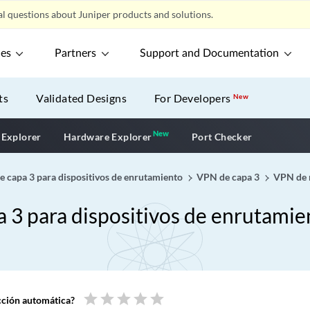
l questions about Juniper products and solutions.
ces
Partners
Support and Documentation
ts
Validated Designs
For Developers
New
New
New application
 Explorer
Hardware Explorer
Port Checker
e capa 3 para dispositivos de enrutamiento
VPN de capa 3
VPN de 
a 3 para dispositivos de enrutamie
star
star
star
star
star
ucción automática?