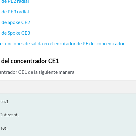
 de PE2 radial
 de PE3 radial
n de Spoke CE2
n de Spoke CE3
de funciones de salida en el enrutador de PE del concentrador
 del concentrador CE1
entrador CE1 de la siguiente manera:
ons]

0 discard;

100;
