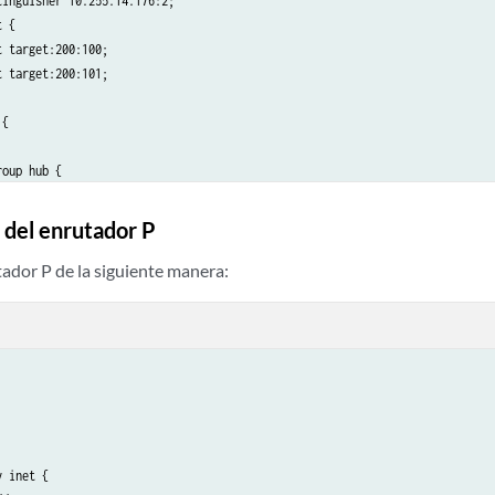
inguisher 10.255.14.176:2;

 {

 target:200:100;

 target:200:101;

{

oup hub {

  type external;

  peer-as 100;

 del enrutador P
  as-override;

  neighbor 10.49.4.2;

tador P de la siguiente manera:
 inet {
