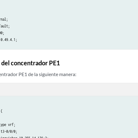
nal;

ault;

0;

0.49.4.1;

ns]

 del concentrador PE1
efault {

entrador PE1 de la siguiente manera:
ol static;

filter 0.0.0.0/0 exact;

t;

{

ype vrf;

t;

t3-0/0/0;
