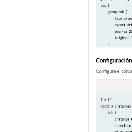
bgp {

    group hub {

        type exter
        export def
        peer-as 20
        neighbor 1
    }

}

[edit policy-optio
Configuración
policy-statement d
    term 1 {

Configure el conc
        from {

            protoc
            route-
        }

[edit]

        then accep
routing-instances 
    }

    hub {

    term 2 {

        instance-t
        then rejec
        interface 
    }
