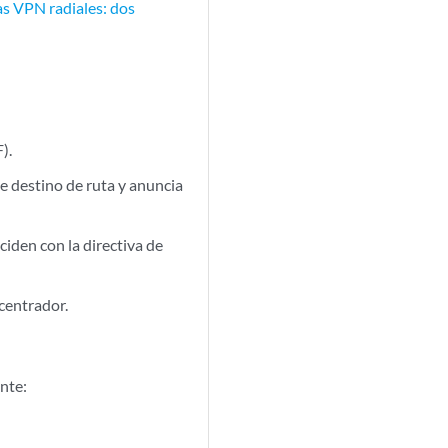
as VPN radiales: dos
).
 destino de ruta y anuncia
iden con la directiva de
ncentrador.
ente: