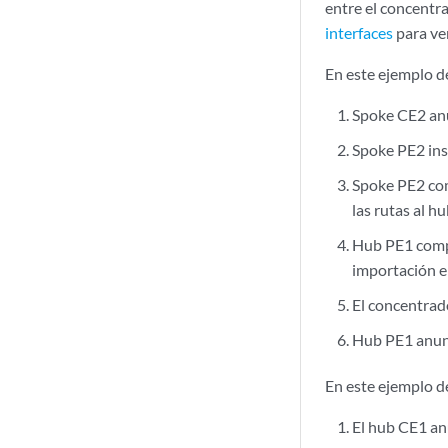
entre el concentr
interfaces
para ver
En este ejemplo de
Spoke CE2 anu
Spoke PE2 ins
Spoke PE2 com
las rutas al h
Hub PE1 compr
importación en
El concentrado
Hub PE1 anunc
En este ejemplo de
El hub CE1 an