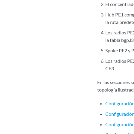
El concentrad
Hub PE1 compr
la ruta prede
Los radios PE
la tabla bgp.l
Spoke PE2 y PE
Los radios PE
CE3.
En las secciones s
topología ilustrad
Configuració
Configuración
Configuración