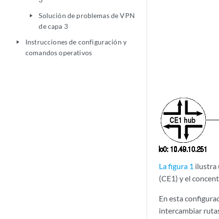
Solución de problemas de VPN
play_arrow
de capa 3
Instrucciones de configuración y
play_arrow
comandos operativos
La figura 1
ilustra
(CE1) y el concen
En esta configurac
intercambiar rutas