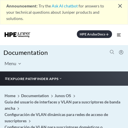
close
Announcement:
Try the
Ask AI chatbot
for answers to
your technical questions about Juniper products and
solutions.
HPE Aruba Docs
arrow_forward
Documentation
Menu
EXPLORE PATHFINDER APPS
Home
Documentation
Junos OS
Guía del usuario de interfaces y VLAN para suscriptores de banda
ancha
Configuración de VLAN dinámicas para redes de acceso de
suscriptores
Configuración de VLAN para suscriptores domésticos o