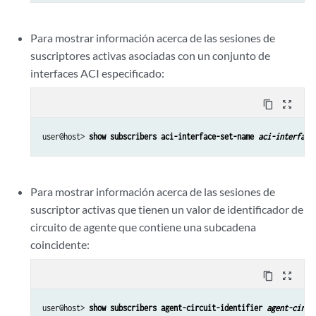
Para mostrar información acerca de las sesiones de
suscriptores activas asociadas con un conjunto de
interfaces ACI especificado:
content_copy
zoom_out_map
user@host> 
show subscribers aci-interface-set-name 
aci-interface
Para mostrar información acerca de las sesiones de
suscriptor activas que tienen un valor de identificador de
circuito de agente que contiene una subcadena
coincidente:
content_copy
zoom_out_map
user@host> 
show subscribers agent-circuit-identifier 
agent-circu