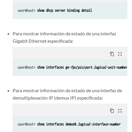
user@host> 
show dhcp server binding detail
Para mostrar información de estado de una interfaz
Gigabit Ethernet especificada:
content_copy
zoom_out_map
user@host> 
show interfaces ge-
fpc
/
pic
/
port
.
logical-unit-number
Para mostrar información de estado de una interfaz de
demultiplexación IP (demux IP) especificada:
content_copy
zoom_out_map
user@host> 
show interfaces demux0.
logical-interface-number