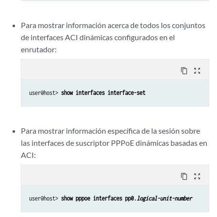
Para mostrar información acerca de todos los conjuntos
de interfaces ACI dinámicas configurados en el
enrutador:
content_copy
zoom_out_map
user@host> 
show interfaces interface-set
Para mostrar información específica de la sesión sobre
las interfaces de suscriptor PPPoE dinámicas basadas en
ACI:
content_copy
zoom_out_map
user@host> 
show pppoe interfaces pp0.
logical-unit-number