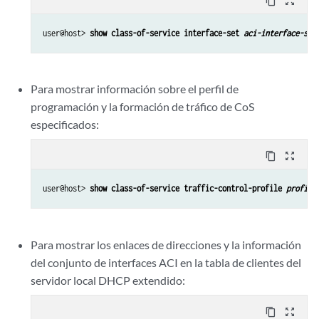
content_copy
zoom_out_map
user@host> 
show class-of-service interface-set 
aci-interface-set
Para mostrar información sobre el perfil de
programación y la formación de tráfico de CoS
especificados:
content_copy
zoom_out_map
user@host> 
show class-of-service traffic-control-profile 
profile
Para mostrar los enlaces de direcciones y la información
del conjunto de interfaces ACI en la tabla de clientes del
servidor local DHCP extendido:
content_copy
zoom_out_map