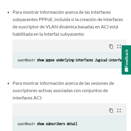
Para mostrar información acerca de las interfaces
subyacentes PPPoE, incluida si la creación de interfaces
de suscriptor de VLAN dinámica basadas en ACI está
habilitada en la interfaz subyacente:
content_copy
zoom_out_map
Feedback
user@host> 
show pppoe underlying-interfaces 
logical-interface-na
Para mostrar información acerca de las sesiones de
suscriptores activas asociadas con conjuntos de
interfaces ACI:
content_copy
zoom_out_map
user@host> 
show subscribers detail