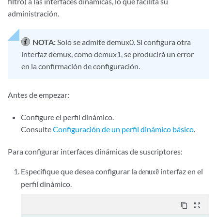
filtro) a las interfaces dinámicas, lo que facilita su
administración.
NOTA:
Solo se admite demux0. Si configura otra
interfaz demux, como demux1, se producirá un error
en la confirmación de configuración.
Antes de empezar:
Configure el perfil dinámico.
Consulte
Configuración de un perfil dinámico básico
.
Para configurar interfaces dinámicas de suscriptores:
Especifique que desea configurar la
interfaz en el
demux0
perfil dinámico.
content_copy
zoom_out_map