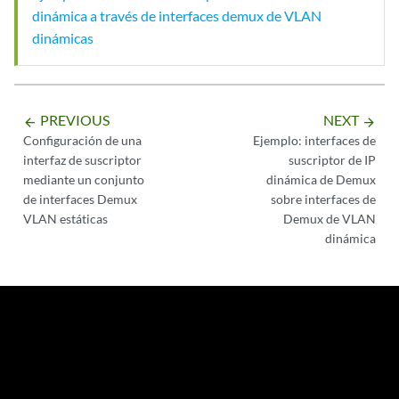
dinámica a través de interfaces demux de VLAN
dinámicas
PREVIOUS
NEXT
arrow_backward
arrow_forward
Configuración de una
Ejemplo: interfaces de
interfaz de suscriptor
suscriptor de IP
mediante un conjunto
dinámica de Demux
de interfaces Demux
sobre interfaces de
VLAN estáticas
Demux de VLAN
dinámica