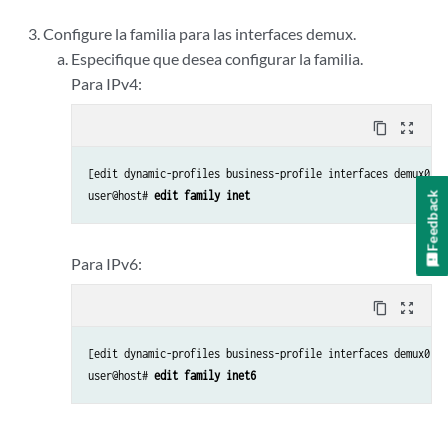
Configure la familia para las interfaces demux.
Especifique que desea configurar la familia.
Para IPv4:
content_copy
zoom_out_map
[edit dynamic-profiles business-profile interfaces demux0 un
user@host# 
edit family inet 
Feedback
Para IPv6:
content_copy
zoom_out_map
[edit dynamic-profiles business-profile interfaces demux0 un
user@host# 
edit family inet6 