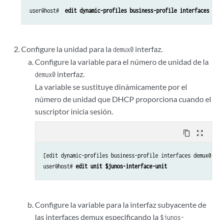
user@host# 
 edit dynamic-profiles business-profile interfaces de
Configure la unidad para la
interfaz.
demux0
Configure la variable para el número de unidad de la
interfaz.
demux0
La variable se sustituye dinámicamente por el
número de unidad que DHCP proporciona cuando el
suscriptor inicia sesión.
content_copy
zoom_out_map
[edit dynamic-profiles business-profile interfaces demux0]

user@host# 
edit unit $junos-interface-unit
Configure la variable para la interfaz subyacente de
las interfaces demux especificando la
$junos-