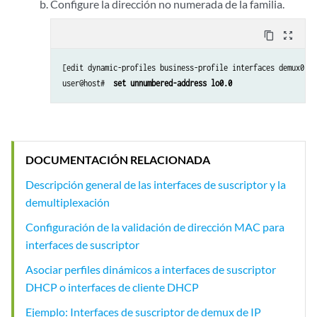
Configure la dirección no numerada de la familia.
content_copy
zoom_out_map
[edit dynamic-profiles business-profile interfaces demux0 un
user@host# 
 set unnumbered-address lo0.0
DOCUMENTACIÓN RELACIONADA
Descripción general de las interfaces de suscriptor y la
demultiplexación
Configuración de la validación de dirección MAC para
interfaces de suscriptor
Asociar perfiles dinámicos a interfaces de suscriptor
DHCP o interfaces de cliente DHCP
Ejemplo: Interfaces de suscriptor de demux de IP