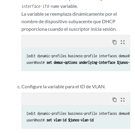
variable.
interface-ifd-name
La variable se reemplaza dinámicamente por el
nombre de dispositivo subyacente que DHCP
proporciona cuando el suscriptor inicia sesión.
content_copy
zoom_out_map
[edit dynamic-profiles business-profile interfaces demux0 un
user@host# 
set demux-options underlying-interface $junos-int
Configure la variable para el ID de VLAN.
content_copy
zoom_out_map
[edit dynamic-profiles business-profile interfaces demux0 un
user@host# 
set vlan-id $junos-vlan-id