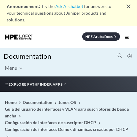
close
Announcement:
Try the
Ask AI chatbot
for answers to
your technical questions about Juniper products and
solutions.
HPE Aruba Docs
arrow_forward
Documentation
Menu
EXPLORE PATHFINDER APPS
Home
Documentation
Junos OS
Guía del usuario de interfaces y VLAN para suscriptores de banda
ancha
Configuración de interfaces de suscriptor DHCP
Configuración de interfaces Demux dinámicas creadas por DHCP