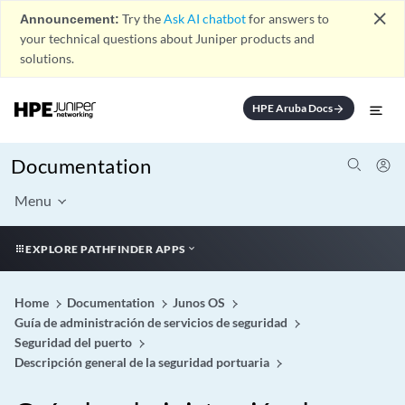
close
Announcement:
Try the
Ask AI chatbot
for answers to
your technical questions about Juniper products and
solutions.
HPE Aruba Docs
arrow_forward
Documentation
Menu
EXPLORE PATHFINDER APPS
Home
Documentation
Junos OS
Guía de administración de servicios de seguridad
Seguridad del puerto
Descripción general de la seguridad portuaria