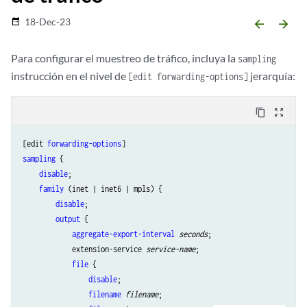
18-Dec-23
date_range
arrow_backward
arrow_forward
Para configurar el muestreo de tráfico, incluya la
sampling
instrucción en el nivel de
jerarquía:
[edit forwarding-options]
content_copy
zoom_out_map
[edit 
forwarding-options
sampling
 {

disable
;

family
 (inet | inet6 | mpls) {

disable
;

output
 {

aggregate-export-interval
seconds
;

            extension-service 
service-name
;

file
 {

disable
;

filename
filename
;
