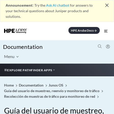
close
Announcement:
Try the
Ask AI chatbot
for answers to
your technical questions about Juniper products and
solutions.
HPE Aruba Docs
arrow_forward
Documentation
Menu
EXPLORE PATHFINDER APPS
Home
Documentation
Junos OS
Guía del usuario de muestreo, reenvío y monitoreo de tráfico
Recolección de muestras de tráfico para monitoreo de red
Guía del usuario de muestreo,