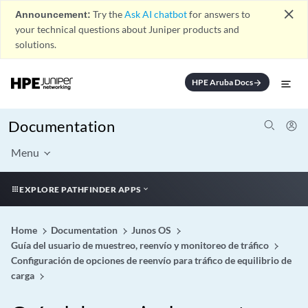
close
Announcement:
Try the
Ask AI chatbot
for answers to
your technical questions about Juniper products and
solutions.
HPE Aruba Docs
arrow_forward
Documentation
Menu
EXPLORE PATHFINDER APPS
Home
Documentation
Junos OS
Guía del usuario de muestreo, reenvío y monitoreo de tráfico
Configuración de opciones de reenvío para tráfico de equilibrio de
carga