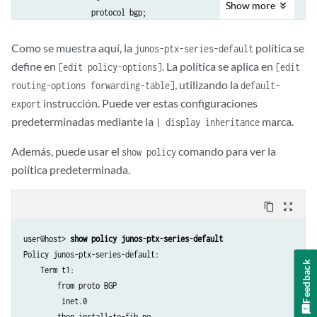
Show
more
                protocol bgp;

                rib inet6.0;

            }

Como se muestra aquí, la
política se
junos-ptx-series-default
            then no-install-to-fib;        

define en
. La política se aplica en
[edit policy-options]
[edit
        }

, utilizando la
routing-options forwarding-table]
default-
        term t3 {

instrucción. Puede ver estas configuraciones
export
            then load-balance per-packet;

predeterminadas mediante la
marca.
        }

| display inheritance
    }

Además, puede usar el
comando para ver la
show policy
}

routing-options {

política predeterminada.
    forwarding-table {

        default-export junos-ptx-series-default;  

content_copy
zoom_out_map
    }

}

user@host> 
show policy junos-ptx-series-default
user@host# 
show routing-options forwarding-table default-export | dis
Policy junos-ptx-series-default:

Feedback
    Term t1:

        from proto BGP

         inet.0

        then install-to-fib no
