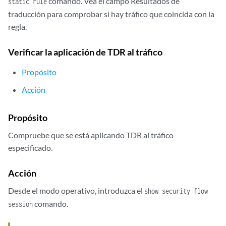
comando. Vea el campo Resultados de
static rule
            }

traducción para comprobar si hay tráfico que coincida con la
            then {

regla.
                permit;

            }

Verificar la aplicación de TDR al tráfico
        }

Propósito
Acción
Propósito
Compruebe que se está aplicando TDR al tráfico
especificado.
Acción
Desde el modo operativo, introduzca el
show security flow
comando.
session