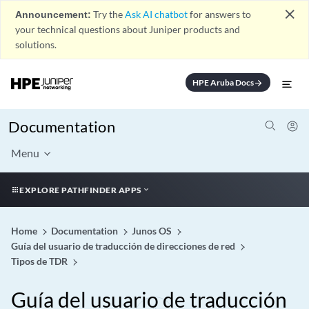
close
Announcement:
Try the
Ask AI chatbot
for answers to
your technical questions about Juniper products and
solutions.
HPE Aruba Docs
arrow_forward
Documentation
Menu
EXPLORE PATHFINDER APPS
Home
Documentation
Junos OS
Guía del usuario de traducción de direcciones de red
Tipos de TDR
Guía del usuario de traducción