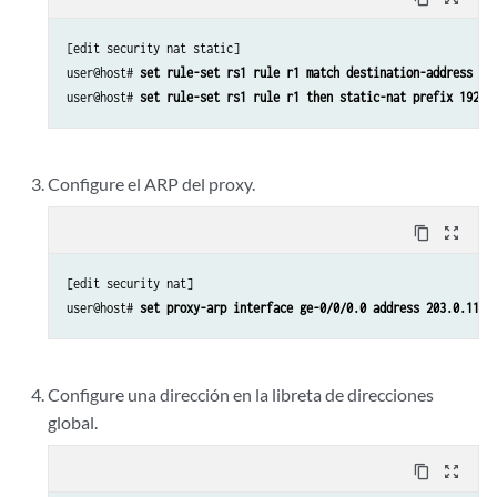
[edit security nat static]

user@host# 
set rule-set rs1 rule r1 match destination-address 20
user@host# 
set rule-set rs1 rule r1 then static-nat prefix 192.1
Configure el ARP del proxy.
content_copy
zoom_out_map
[edit security nat]

user@host# 
set proxy-arp interface ge-0/0/0.0 address 203.0.113.
Configure una dirección en la libreta de direcciones
global.
content_copy
zoom_out_map