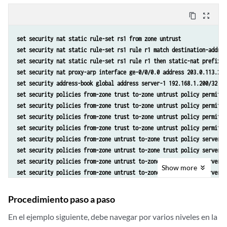
content_copy
zoom_out_map
set security nat static rule-set rs1 from zone untrust 
set security nat static rule-set rs1 rule r1 match destination-addres
set security nat static rule-set rs1 rule r1 then static-nat prefix 1
set security nat proxy-arp interface ge-0/0/0.0 address 203.0.113.200
set security address-book global address server-1 192.168.1.200/32 
set security policies from-zone trust to-zone untrust policy permit-a
set security policies from-zone trust to-zone untrust policy permit-a
set security policies from-zone trust to-zone untrust policy permit-a
set security policies from-zone trust to-zone untrust policy permit-a
set security policies from-zone untrust to-zone trust policy server-a
set security policies from-zone untrust to-zone trust policy server-a
set security policies from-zone untrust to-zone trust policy server-a
Show
more
set security policies from-zone untrust to-zone trust policy server-a
Procedimiento paso a paso
En el ejemplo siguiente, debe navegar por varios niveles en la