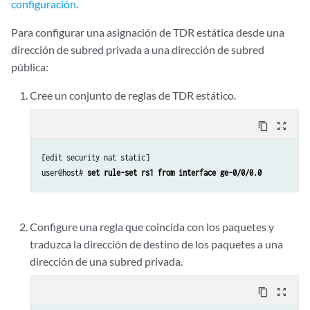
configuración
.
Para configurar una asignación de TDR estática desde una
dirección de subred privada a una dirección de subred
pública:
Cree un conjunto de reglas de TDR estático.
content_copy
zoom_out_map
[edit security nat static]

user@host# 
set rule-set rs1 from interface ge-0/0/0.0
Configure una regla que coincida con los paquetes y
traduzca la dirección de destino de los paquetes a una
dirección de una subred privada.
content_copy
zoom_out_map