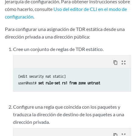
jerarquía de configuración. Para obtener instrucciones sobre
cómo hacerlo, consulte
Uso del editor de CLI en el modo de
configuración
.
Para configurar una asignación de TDR estática desde una
dirección privada a una dirección pública:
Cree un conjunto de reglas de TDR estático.
content_copy
zoom_out_map
[edit security nat static]

user@host# 
set rule-set rs1 from zone untrust
Configure una regla que coincida con los paquetes y
traduzca la dirección de destino de los paquetes a una
dirección privada.
content_copy
zoom_out_map