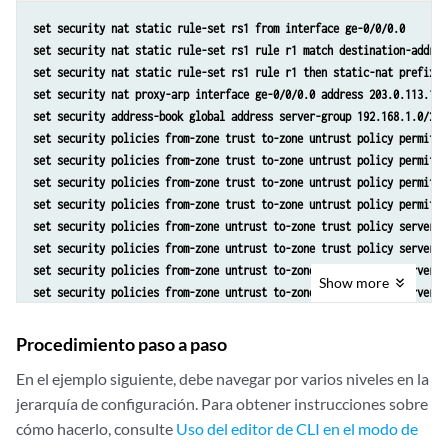
set security nat static rule-set rs1 from interface ge-0/0/0.0 
set security nat static rule-set rs1 rule r1 match destination-addres
set security nat static rule-set rs1 rule r1 then static-nat prefix 1
set security nat proxy-arp interface ge-0/0/0.0 address 203.0.113.1/3
set security address-book global address server-group 192.168.1.0/24 
set security policies from-zone trust to-zone untrust policy permit-a
set security policies from-zone trust to-zone untrust policy permit-a
set security policies from-zone trust to-zone untrust policy permit-a
set security policies from-zone trust to-zone untrust policy permit-a
set security policies from-zone untrust to-zone trust policy server-a
set security policies from-zone untrust to-zone trust policy server-a
set security policies from-zone untrust to-zone trust policy server-a
Show
more
set security policies from-zone untrust to-zone trust policy server-a
Procedimiento paso a paso
En el ejemplo siguiente, debe navegar por varios niveles en la
jerarquía de configuración. Para obtener instrucciones sobre
cómo hacerlo, consulte
Uso del editor de CLI en el modo de