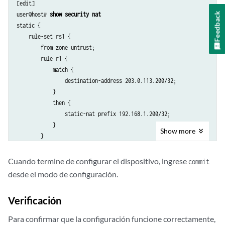
[edit]

Feedback
user@host# 
show security nat
static {

    rule-set rs1 {

        from zone untrust;

        rule r1 {

            match {

                destination-address 203.0.113.200/32;

            }

            then {

                static-nat prefix 192.168.1.200/32;

            }

Show
more
        }

    }

}

Cuando termine de configurar el dispositivo, ingrese
commit
    proxy-arp {

desde el modo de configuración.
        interface ge-0/0/0.0 {

            address {

Verificación
                203.0.113.200/32;

            }

Para confirmar que la configuración funcione correctamente,
        }
