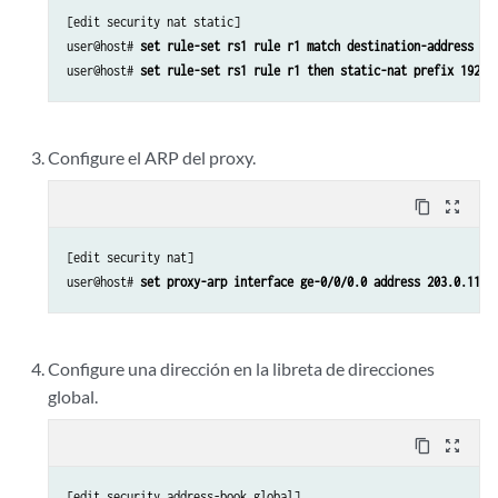
[edit security nat static]

user@host# 
set rule-set rs1 rule r1 match destination-address 20
user@host# 
set rule-set rs1 rule r1 then static-nat prefix 192.1
Configure el ARP del proxy.
content_copy
zoom_out_map
[edit security nat]

user@host# 
set proxy-arp interface ge-0/0/0.0 address 203.0.113.
Configure una dirección en la libreta de direcciones
global.
content_copy
zoom_out_map
[edit security address-book global]
