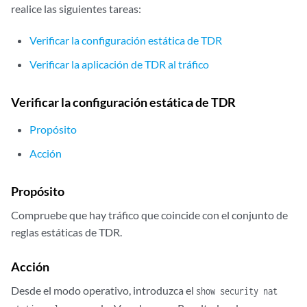
realice las siguientes tareas:
    }

user@host# 
show security policies
Verificar la configuración estática de TDR
    from-zone trust to-zone untrust {

        policy permit-all {

Verificar la aplicación de TDR al tráfico
            match {

                source-address server-1;

Verificar la configuración estática de TDR
                destination-address any;

                application any;

Propósito
            }

            then {

Acción
                permit;

            }

Propósito
        }

    }

Compruebe que hay tráfico que coincide con el conjunto de
    from-zone untrust to-zone trust {

reglas estáticas de TDR.
        policy server-access {

            match {

Acción
                source-address any;

                destination-address server-1;

Desde el modo operativo, introduzca el
show security nat
                application any;
