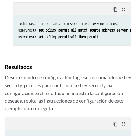
content_copy
zoom_out_map
[edit security policies from-zone trust to-zone untrust]

user@host# 
set policy permit-all match source-address server-1 d
user@host# 
set policy permit-all then permit
Resultados
Desde el modo de configuración, ingrese los comandos y
show
para confirmar la
security policies
show security nat
configuración. Si el resultado no muestra la configuración
deseada, repita las instrucciones de configuración de este
ejemplo para corregirla.
content_copy
zoom_out_map