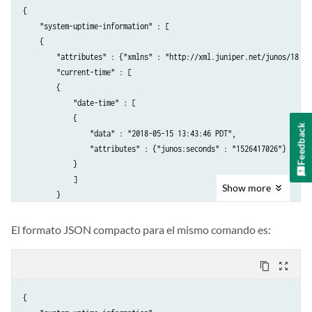
        }

{

        ]

    "system-uptime-information" : [

    }

    {

    ]

        "attributes" : {"xmlns" : "http://xml.juniper.net/junos/18.1R1
}
        "current-time" : [

        {

            "date-time" : [

            {

Feedback
                "data" : "2018-05-15 13:43:46 PDT",

                "attributes" : {"junos:seconds" : "1526417026"}

            }

            ]

Show
more
        }

        ],

        "time-source" : [

El formato JSON compacto para el mismo comando es:
        {

            "data" : " NTP CLOCK "

content_copy
zoom_out_map
        }

        ],

{

        "system-booted-time" : [
