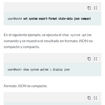
                }

                ],

content_copy
zoom_out_map
                "description" : [

                {

user@host# 
set system export-format state-data json compact
                    "data" : "MX80-48T"

                }

                ],

En el siguiente ejemplo, se ejecuta el
show system uptime
                "clei-code" : [

comando y se muestra el resultado en formato JSON no
                {

compacto y compacto.
                    "data" : "CMMAX10BRD"

                }

                ],

content_copy
zoom_out_map
                "model-number" : [

                {

user@host> show system uptime | display json
                    "data" : "CHAS-MX80-48T-S"

                }

                ]

Formato JSON no compacto:
            },

            //* additional JSON objects *//

content_copy
zoom_out_map
            ]
