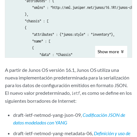
        "attributes" : {

            "xmlns" : "http://xml.juniper.net/junos/16.1R1/junos-chass
        },

        "chassis" : [

        {

            "attributes" : {"junos:style" : "inventory"},

            "name" : [

            {

Show
more
                "data" : "Chassis"

            }

            ],

A partir de Junos OS versión 16.1, Junos OS utiliza una
            "serial-number" : [

nueva implementación predeterminada para la serialización
            {

para los datos de configuración emitidos en formato JSON.
                "data" : "
serial-number
"

El nuevo valor predeterminado,
, es como se define en los
ietf
            }

siguientes borradores de Internet:
            ],

            "description" : [

draft-ietf-netmod-yang-json-09,
Codificación JSON de
            {

                "data" : "MX80-48T"

datos modelados con YANG
            }

draft-ietf-netmod-yang-metadata-06,
Definición y uso de
            ],
