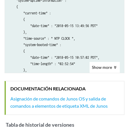
    "system-uptime-information" :

        {

    {

            "date-time" : [

        "current-time" :

            {

        {

                "data" : "2018-05-15 10:57:02 PDT",

            "date-time" : "2018-05-15 13:49:56 PDT"

                "attributes" : {"junos:seconds" : "1526407022"}

        },

            }

        "time-source" : " NTP CLOCK ",

            ],

        "system-booted-time" :

            "time-length" : [

        {

            {

            "date-time" : "2018-05-15 10:57:02 PDT",

                "data" : "02:46:44",

            "time-length" : "02:52:54"

                "attributes" : {"junos:seconds" : "10004"}

Show
more
        },

            }

        "protocols-started-time" :

            ]

        {

        }

DOCUMENTACIÓN RELACIONADA
            "date-time" : "2018-05-15 10:59:33 PDT",

        ],

            "time-length" : "02:50:23"

        "protocols-started-time" : [

Asignación de comandos de Junos OS y salida de
        },

        {

comandos a elementos de etiqueta XML de Junos
        "last-configured-time" :

            "date-time" : [

        {

            {

            "date-time" : "2018-05-15 13:49:40 PDT",

                "data" : "2018-05-15 10:59:33 PDT",

Tabla de historial de versiones
            "time-length" : "00:00:16",

                "attributes" : {"junos:seconds" : "1526407173"}
