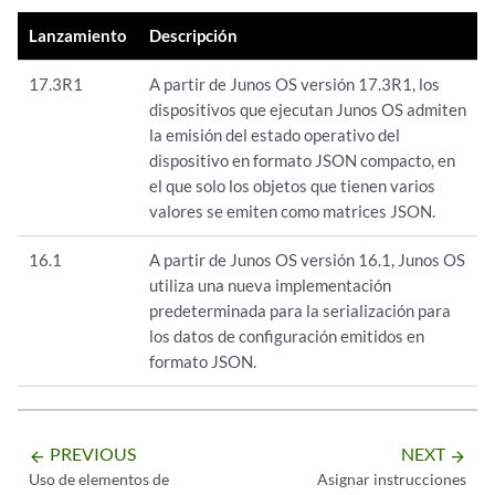
            "user" : "admin"

            }

Lanzamiento
Descripción
        },

            ],

        "uptime-information" :

            "time-length" : [

17.3R1
A partir de Junos OS versión 17.3R1, los
        {

            {

dispositivos que ejecutan Junos OS admiten
            "date-time" : "1:49PM",

                "data" : "02:44:13",

la emisión del estado operativo del
            "up-time" : "2:53",

                "attributes" : {"junos:seconds" : "9853"}

dispositivo en formato JSON compacto, en
            "active-user-count" : "1",

            }

el que solo los objetos que tienen varios
            "load-average-1" : "0.00",

            ]

valores se emiten como matrices JSON.
            "load-average-5" : "0.06",

        }

            "load-average-15" : "0.06"

        ],

16.1
A partir de Junos OS versión 16.1, Junos OS
        }

        "last-configured-time" : [

utiliza una nueva implementación
    }

        {

predeterminada para la serialización para
            "date-time" : [

los datos de configuración emitidos en
            {

formato JSON.
                "data" : "2018-05-02 17:57:44 PDT",

                "attributes" : {"junos:seconds" : "1525309064"}

            }

            ],

PREVIOUS
NEXT
arrow_backward
arrow_forward
            "time-length" : [

Uso de elementos de
Asignar instrucciones
            {
