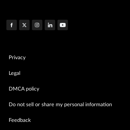
            {

                "data" : "2:47",

                "attributes" : {"junos:seconds" : "10034"}

            }

            ],

            "active-user-count" : [

            {

                "data" : "1",

                "attributes" : {"junos:format" : "1 user"}

Privacy
            }

            ],

            "load-average-1" : [

Legal
            {

                "data" : "0.49"

DMCA policy
            }

            ],

            "load-average-5" : [

Do not sell or share my personal information
            {

                "data" : "0.19"

Feedback
            }

            ],
