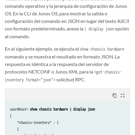
comando operativo y la jerarquía de configuración de Junos
OS. En la CLI de Junos OS, para mostrar la salida o
configuración del comando en JSON en lugar del texto ASCII
con formato predeterminado, anexe la
opción
| display json
al comando.
En el siguiente ejemplo, se ejecuta el
show chassis hardware
comando y se muestra el resultado en formato JSON. La
respuesta es idéntica a la respuesta del servidor de
protocolos NETCONF o Junos XML para la
<get-chassis-
solicitud RPC.
inventory format="json">
content_copy
zoom_out_map
user@host> 
show chassis hardware | display json
{

    "chassis-inventory" : [

    {
