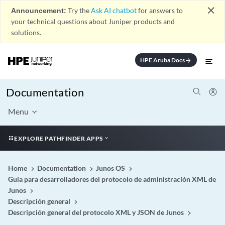
close
Announcement:
Try the
Ask AI chatbot
for answers to
your technical questions about Juniper products and
solutions.
HPE Aruba Docs
arrow_forward
Documentation
Menu
EXPLORE PATHFINDER APPS
Home
Documentation
Junos OS
Guía para desarrolladores del protocolo de administración XML de
Junos
Descripción general
Descripción general del protocolo XML y JSON de Junos