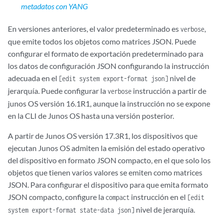
metadatos con YANG
            "chassis-module" : [

            {

En versiones anteriores, el valor predeterminado es
,
verbose
                "name" : [

                {

que emite todos los objetos como matrices JSON. Puede
                    "data" : "Midplane"

configurar el formato de exportación predeterminado para
                }

los datos de configuración JSON configurando la instrucción
                ],

adecuada en el
nivel de
[edit system export-format json]
                "version" : [

jerarquía. Puede configurar la
instrucción a partir de
verbose
                {

junos OS versión 16.1R1, aunque la instrucción no se expone
                    "data" : "REV 11"

en la CLI de Junos OS hasta una versión posterior.
                }

                ],

A partir de Junos OS versión 17.3R1, los dispositivos que
                "part-number" : [

ejecutan Junos OS admiten la emisión del estado operativo
                {

                    "data" : "711-031603"

del dispositivo en formato JSON compacto, en el que solo los
                }

objetos que tienen varios valores se emiten como matrices
                ],

JSON. Para configurar el dispositivo para que emita formato
                "serial-number" : [

JSON compacto, configure la
instrucción en el
compact
[edit
                {

nivel de jerarquía.
system export-format state-data json]
                    "data" : "
serial-number
"
