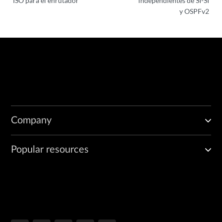
ISO para el enrutador
independientes de SI-SI
y OSPFv2
Company
Popular resources