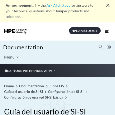
close
Announcement:
Try the
Ask AI chatbot
for answers to
your technical questions about Juniper products and
solutions.
HPE Aruba Docs
arrow_forward
Documentation
Menu
EXPLORE PATHFINDER APPS
Home
Documentation
Junos OS
Guía del usuario de SI-SI
Configuración de SI-SI
Configuración de una red SI-SI básica
Guía del usuario de SI-SI