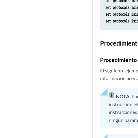
set protocols isi
set protocols isi
set protocols isi
set protocols isi
Procedimient
Procedimiento 
El siguiente ejemp
información acerc
NOTA:
Par
instrucción. 
instrucciones 
ningún parám