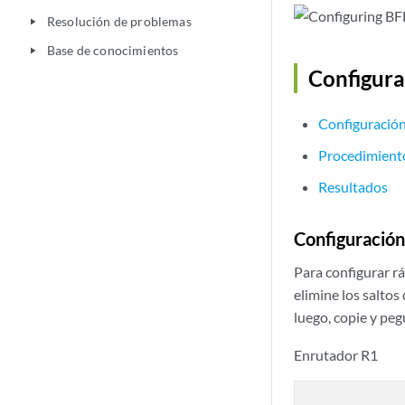
Resolución de problemas
play_arrow
Base de conocimientos
play_arrow
Configura
Configuración
Procedimient
Resultados
Configuración
Para configurar r
elimine los saltos
luego, copie y peg
Enrutador R1