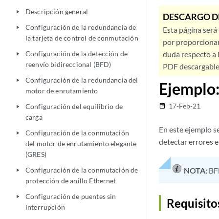
Descripción general
play_arrow
DESCARGO D
Configuración de la redundancia de
play_arrow
Esta página será
la tarjeta de control de conmutación
por proporcionar
Configuración de la detección de
duda respecto a l
play_arrow
reenvío bidireccional (BFD)
PDF descargable 
Configuración de la redundancia del
play_arrow
Ejemplo:
motor de enrutamiento
17-Feb-21
Configuración del equilibrio de
date_range
play_arrow
carga
En este ejemplo s
Configuración de la conmutación
play_arrow
detectar errores e
del motor de enrutamiento elegante
(GRES)
Configuración de la conmutación de
NOTA:
BF
play_arrow
protección de anillo Ethernet
Configuración de puentes sin
play_arrow
Requisito
interrupción