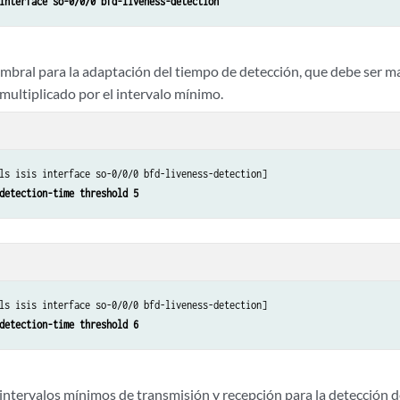
interface so-0/0/0 bfd-liveness-detection
umbral para la adaptación del tiempo de detección, que debe ser 
multiplicado por el intervalo mínimo.
ls isis interface so-0/0/0 bfd-liveness-detection]

detection-time threshold 5
ls isis interface so-0/0/0 bfd-liveness-detection]

detection-time threshold 6
intervalos mínimos de transmisión y recepción para la detección de