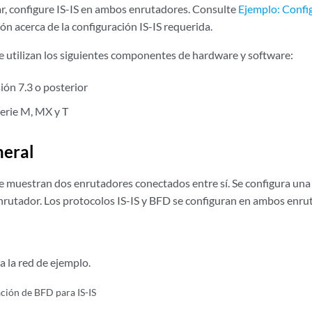
, configure IS-IS en ambos enrutadores. Consulte
Ejemplo: Config
n acerca de la configuración IS-IS requerida.
se utilizan los siguientes componentes de hardware y software:
ión 7.3 o posterior
erie M, MX y T
neral
e muestran dos enrutadores conectados entre sí. Se configura una i
nrutador. Los protocolos IS-IS y BFD se configuran en ambos enru
 la red de ejemplo.
ción de BFD para IS-IS