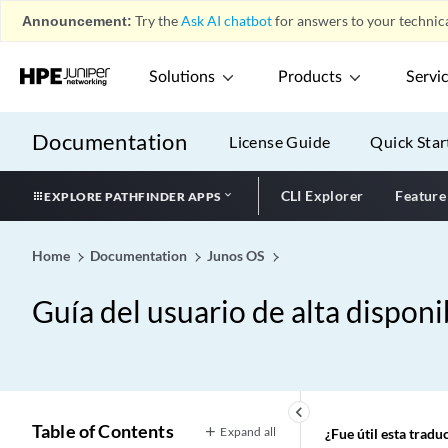
Announcement:
Try the
Ask AI chatbot
for answers to your technica
Solutions
Products
Servi
Documentation
License Guide
Quick Star
CLI Explorer
Feature
EXPLORE PATHFINDER APPS
Home
Documentation
Junos OS
Guía del usuario de alta disponi
keyboard_arrow_left
Table of Contents
Expand all
¿Fue útil esta trad