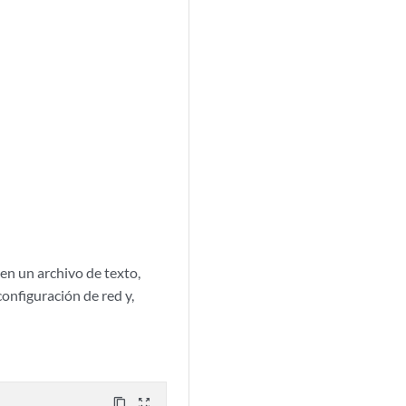
en un archivo de texto,
configuración de red y,
content_copy
zoom_out_map