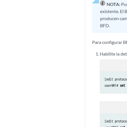
NOTA:
Pue
existente. El
producen camb
BFD.
Para configurar B
Habilite la de
[edit protoco
user@R1# 
set 
[edit protoco