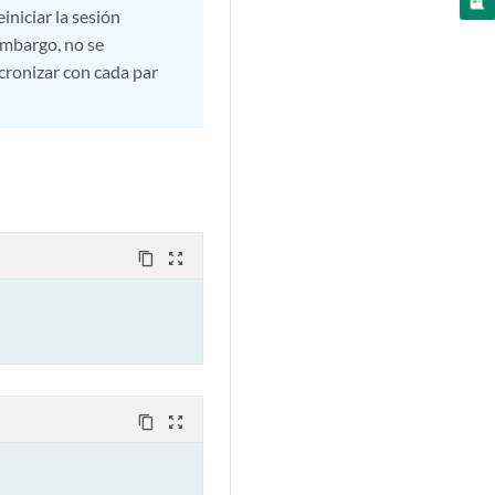
niciar la sesión
embargo, no se
cronizar con cada par
content_copy
zoom_out_map
content_copy
zoom_out_map