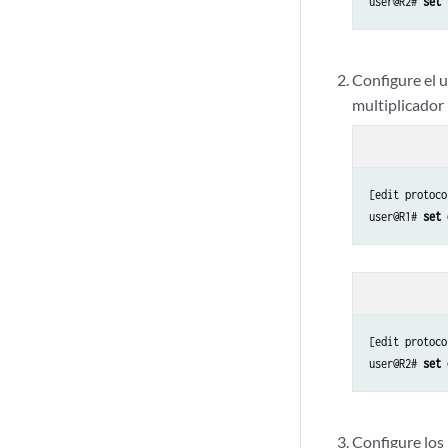
user@R2# 
set 
Configure el 
multiplicador 
[edit protoco
user@R1# 
set 
[edit protoco
user@R2# 
set 
Configure los 