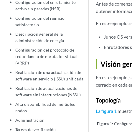
Configuración del enrutamiento
play_arrow
Antes de comenzar
activo sin paradas (NSR)
obtener informació
Configuración del reinicio
play_arrow
En este ejemplo, 
satisfactorio
Descripción general de la
play_arrow
Junos OS vers
administración de energía
Enrutadores s
Configuración del protocolo de
play_arrow
redundancia de enrutador virtual
Visión ge
(VRRP)
Realización de una actualización de
play_arrow
En este ejemplo, s
software en servicio (ISSU) unificada
cerrado en cada e
Realización de actualizaciones de
play_arrow
software sin interrupciones (NSSU)
Topología
Alta disponibilidad de múltiples
play_arrow
nodos
La figura 1
muestra
Administración
play_arrow
Figura 1:
Configura
Tareas de verificación
play_arrow