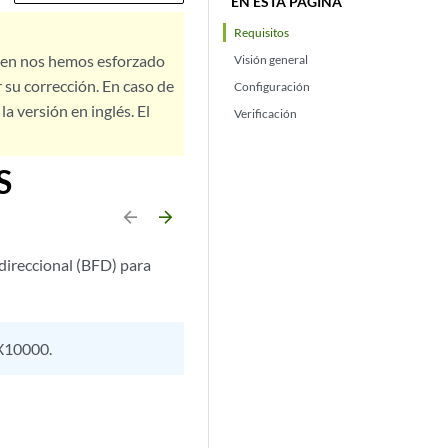
EN ESTA PÁGINA
Requisitos
bien nos hemos esforzado
Visión general
 su corrección. En caso de
Configuración
a versión en inglés. El
Verificación
S
arrow_backward
arrow_forward
direccional (BFD) para
FX10000.