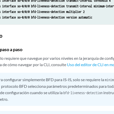
s interface so-0/0/0 bfd-liveness-detection transmit-interval threshold 4
s interface so-0/0/0 bfd-liveness-detection transmit-interval minimum-inter
s interface so-0/0/0 bfd-liveness-detection multiplier 2
s interface so-0/0/0 bfd-liveness-detection version automatic
o
paso a paso
lo requiere que navegue por varios niveles en la jerarquía de con
a de cómo navegar por la CLI, consulte
Uso del editor de CLI en m
a configurar simplemente BFD para IS-IS, solo se requiere la
minim
El protocolo BFD selecciona parámetros predeterminados para tod
de configuración cuando se utiliza la
instru
bfd-liveness-detection
etro.