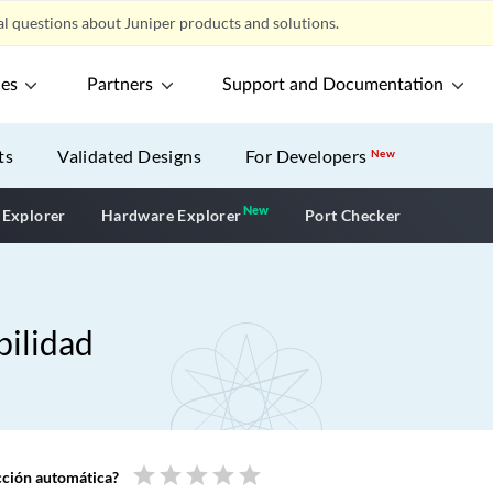
l questions about Juniper products and solutions.
ces
Partners
Support and Documentation
ts
Validated Designs
For Developers
New
New
 Explorer
Hardware Explorer
New application
Port Checker
bilidad
star
star
star
star
star
ucción automática?