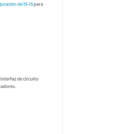
uración de IS-IS
para
nterfaz de circuito
tadores.