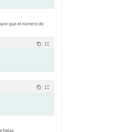
mayor que el número de
content_copy
zoom_out_map
content_copy
zoom_out_map
 fallas.