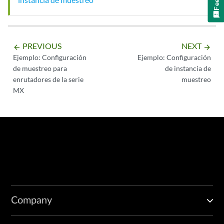
PREVIOUS
NEXT
arrow_backward
arrow_forward
Ejemplo: Configuración
Ejemplo: Configuración
de muestreo para
de instancia de
enrutadores de la serie
muestreo
MX
Company