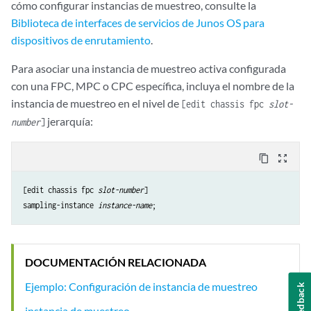
cómo configurar instancias de muestreo, consulte la
Biblioteca de interfaces de servicios de Junos OS para
dispositivos de enrutamiento
.
Para asociar una instancia de muestreo activa configurada
con una FPC, MPC o CPC específica, incluya el nombre de la
instancia de muestreo en el nivel de
[edit chassis fpc
slot-
jerarquía:
number
]
content_copy
zoom_out_map
[edit chassis fpc 
slot-number
]

sampling-instance 
instance-name
DOCUMENTACIÓN RELACIONADA
Ejemplo: Configuración de instancia de muestreo
Feedback
instancia de muestreo