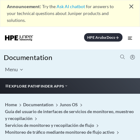
close
Announcement:
Try the
Ask AI chatbot
for answers to
your technical questions about Juniper products and
solutions.
HPE Aruba Docs
arrow_forward
Documentation
Menu
EXPLORE PATHFINDER APPS
Home
Documentation
Junos OS
Guía del usuario de interfaces de servicios de monitoreo, muestreo
y recopilación
Servicios de monitoreo y recopilación de flujo
Monitoreo de tráfico mediante monitoreo de flujo activo