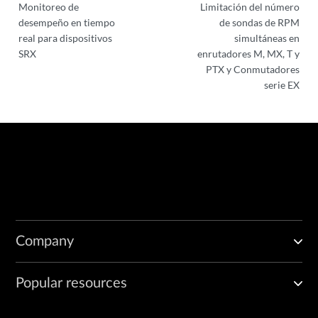
Monitoreo de
Limitación del número
desempeño en tiempo
de sondas de RPM
real para dispositivos
simultáneas en
SRX
enrutadores M, MX, T y
PTX y Conmutadores
serie EX
Company
Popular resources