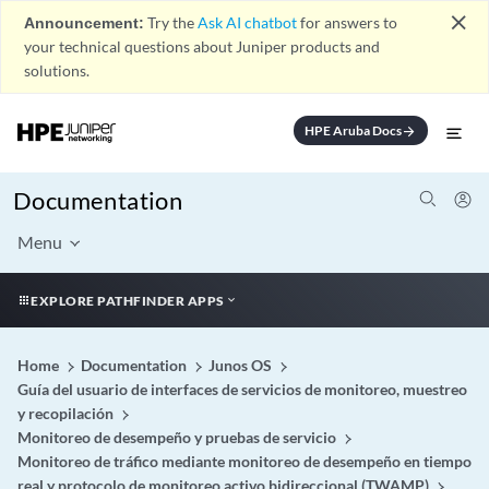
close
Announcement:
Try the
Ask AI chatbot
for answers to
your technical questions about Juniper products and
solutions.
HPE Aruba Docs
arrow_forward
Documentation
Menu
EXPLORE PATHFINDER APPS
Home
Documentation
Junos OS
Guía del usuario de interfaces de servicios de monitoreo, muestreo
y recopilación
Monitoreo de desempeño y pruebas de servicio
Monitoreo de tráfico mediante monitoreo de desempeño en tiempo
real y protocolo de monitoreo activo bidireccional (TWAMP)