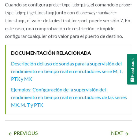
Cuando se configura
el comando o
probe-type udp-ping
probe-
junto con él
type udp-ping-timestamp
one-way-hardware-
, el valor de la
puede ser sólo 7. En
timestamp
destination-port
este caso, una comprobación de restricción le impide
configurar cualquier otro valor para el puerto de destino.
DOCUMENTACIÓN RELACIONADA
Feedback
Descripción del uso de sondas para la supervisión del
rendimiento en tiempo real en enrutadores serie M, T,
PTX y MX
Ejemplos: Configuración de la supervisión del
rendimiento en tiempo real en enrutadores de las series
MX, M, T y PTX
PREVIOUS
NEXT
arrow_backward
arrow_forward