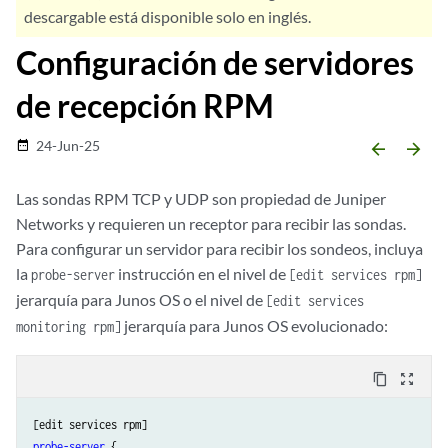
descargable está disponible solo en inglés.
Configuración de servidores
de recepción RPM
24-Jun-25
date_range
arrow_backward
arrow_forward
Las sondas RPM TCP y UDP son propiedad de Juniper
Networks y requieren un receptor para recibir las sondas.
Para configurar un servidor para recibir los sondeos, incluya
la
instrucción en el nivel de
probe-server
[edit services rpm]
jerarquía para Junos OS o el nivel de
[edit services
jerarquía para Junos OS evolucionado:
monitoring rpm]
content_copy
zoom_out_map
probe-server
 {
