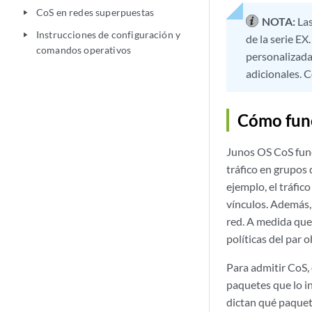
CoS en redes superpuestas
play_arrow
NOTA:
Las
Instrucciones de configuración y
play_arrow
de la serie EX
comandos operativos
personalizada
adicionales. 
Cómo fun
Junos OS CoS func
tráfico en grupos 
ejemplo, el tráfic
vínculos. Además, 
red. A medida que 
políticas del par o
Para admitir CoS,
paquetes que lo i
dictan qué paquet