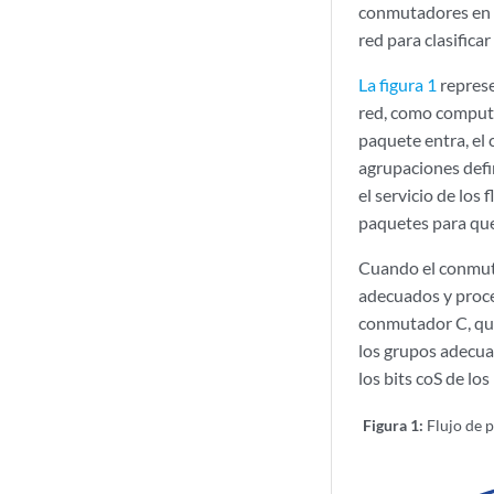
conmutadores en l
red para clasifica
La figura 1
represe
red, como computa
paquete entra, el 
agrupaciones defi
el servicio de los
paquetes para que
Cuando el conmuta
adecuados y proce
conmutador C, que
los grupos adecua
los bits coS de lo
Figura 1:
Flujo de p