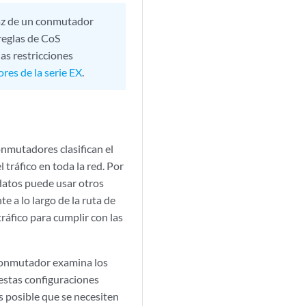
rfaz de un conmutador
reglas de CoS
as restricciones
es de la serie EX
.
onmutadores clasifican el
 tráfico en toda la red. Por
e datos puede usar otros
e a lo largo de la ruta de
tráfico para cumplir con las
 conmutador examina los
estas configuraciones
 posible que se necesiten