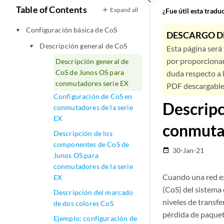
keyboard_arrow_left
Table of Contents
Expand all
¿Fue útil esta trad
Configuración básica de CoS
play_arrow
DESCARGO D
Descripción general de CoS
play_arrow
Esta página será
por proporcionar
Descripción general de
CoS de Junos OS para
duda respecto a l
conmutadores serie EX
PDF descargable 
Configuración de CoS en
Descripc
conmutadores de la serie
EX
conmutad
Descripción de los
componentes de CoS de
30-Jan-21
date_range
Junos OS para
conmutadores de la serie
Cuando una red ex
EX
(CoS) del sistema 
Descripción del marcado
niveles de transf
de dos colores CoS
pérdida de paquet
Ejemplo: configuración de