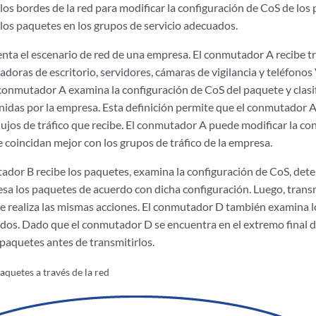
os bordes de la red para modificar la configuración de CoS de los 
r los paquetes en los grupos de servicio adecuados.
nta el escenario de red de una empresa. El conmutador A recibe tr
doras de escritorio, servidores, cámaras de vigilancia y teléfonos
conmutador A examina la configuración de CoS del paquete y clasifi
nidas por la empresa. Esta definición permite que el conmutador A 
 flujos de tráfico que recibe. El conmutador A puede modificar la co
 coincidan mejor con los grupos de tráfico de la empresa.
dor B recibe los paquetes, examina la configuración de CoS, deter
sa los paquetes de acuerdo con dicha configuración. Luego, transm
 realiza las mismas acciones. El conmutador D también examina 
dos. Dado que el conmutador D se encuentra en el extremo final de
s paquetes antes de transmitirlos.
aquetes a través de la red