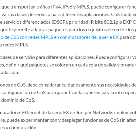
es que transportan tráfico IPv4, IPv6 y MPLS, puede configurar fu
varias clases de servicio para diferentes aplicaciones. CoS también
e servicios diferenciados (DSCP), prioridad IP, bits 802.1p o EXP
o que le permite adaptar paquetes para los requisitos de red de lo
so de CoS con redes MPLS en conmutadores de la serie EX
para ob
a redes MPLS.
clases de servicio para diferentes aplicaciones. Puede configurar v
s, definir qué paquetes se colocan en cada cola de salida y program
cada cola.
ciones de CoS, debe considerar cuidadosamente sus necesidades de s
 configuración de CoS para garantizar la coherencia y la interoper
 dominio de CoS.
mutadores Ethernet de la serie EX de Juniper Networks implemen
are, puede experimentar con y desplegar funciones de CoS sin afec
es y conmutación.