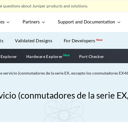
l questions about Juniper products and solutions.
ces
Partners
Support and Documentation
ts
Validated Designs
For Developers
New
New
New application
 Explorer
Hardware Explorer
Port Checker
 de servicio (conmutadores de la serie EX, excepto los conmutadores EX
rvicio (conmutadores de la serie E