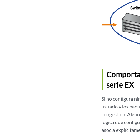
Comporta
serie EX
Si no configura ni
usuario y los paq
congestión. Algun
lógica que config
asocia explícitame