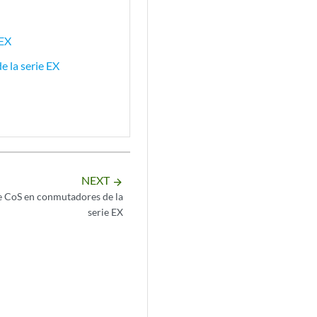
 EX
 la serie EX
NEXT
arrow_forward
e CoS en conmutadores de la
serie EX