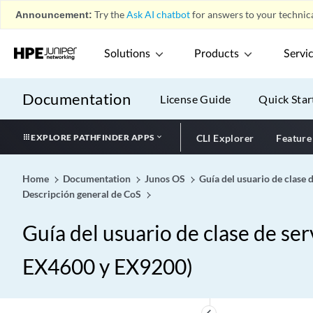
Announcement:
Try the
Ask AI chatbot
for answers to your technica
Solutions
Products
Servi
Documentation
License Guide
Quick Star
EXPLORE PATHFINDER APPS
CLI Explorer
Feature
Home
Documentation
Junos OS
Guía del usuario de clase
Descripción general de CoS
Guía del usuario de clase de se
EX4600 y EX9200)