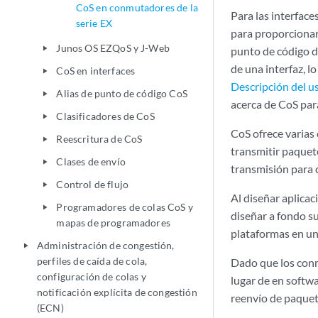
CoS en conmutadores de la
Para las interfac
serie EX
para proporcionar 
Junos OS EZQoS y J-Web
play_arrow
punto de código d
de una interfaz, l
CoS en interfaces
play_arrow
Descripción del u
Alias de punto de código CoS
play_arrow
acerca de CoS par
Clasificadores de CoS
play_arrow
CoS ofrece varias 
Reescritura de CoS
play_arrow
transmitir paquete
Clases de envío
play_arrow
transmisión para 
Control de flujo
play_arrow
Al diseñar aplica
Programadores de colas CoS y
play_arrow
diseñar a fondo su
mapas de programadores
plataformas en un
Administración de congestión,
play_arrow
perfiles de caída de cola,
Dado que los con
configuración de colas y
lugar de en softw
notificación explícita de congestión
reenvío de paquet
(ECN)