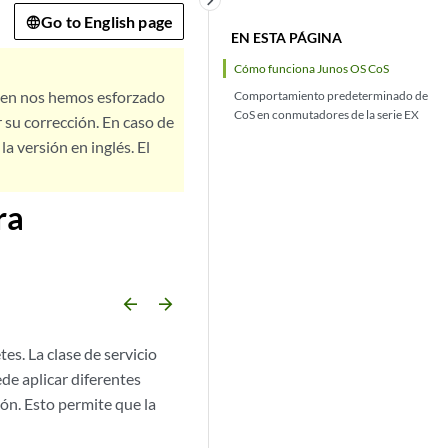
keyboard_arrow_right
Go to English page
EN ESTA PÁGINA
Cómo funciona Junos OS CoS
bien nos hemos esforzado
Comportamiento predeterminado de
CoS en conmutadores de la serie EX
 su corrección. En caso de
a versión en inglés. El
ra
arrow_backward
arrow_forward
tes. La
clase de servicio
ede aplicar diferentes
ón. Esto permite que la