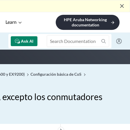
close
HPE Aruba Networking
Learn
arrow_forward
documentation
Ask AI
4600 y EX9200)
Configuración básica de CoS
X, excepto los conmutadores