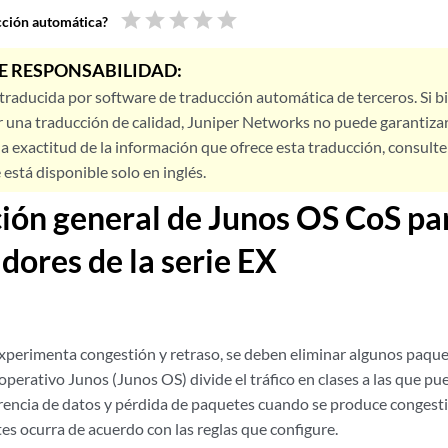
star
star
star
star
star
ucción automática?
E RESPONSABILIDAD:
 traducida por software de traducción automática de terceros. Si 
 una traducción de calidad, Juniper Networks no puede garantizar
a exactitud de la información que ofrece esta traducción, consulte l
está disponible solo en inglés.
ión general de Junos OS CoS pa
ores de la serie EX
perimenta congestión y retraso, se deben eliminar algunos paque
operativo Junos (Junos OS) divide el tráfico en clases a las que pu
erencia de datos y pérdida de paquetes cuando se produce congesti
es ocurra de acuerdo con las reglas que configure.