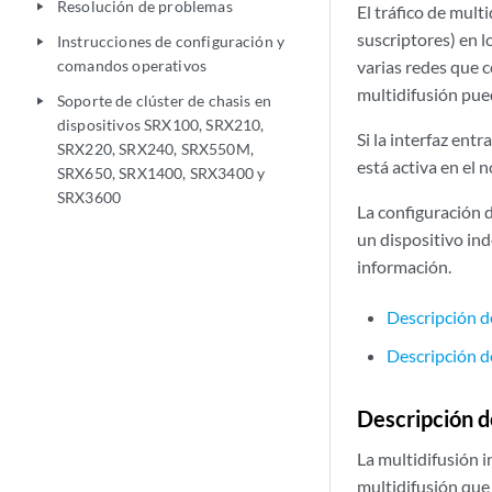
Resolución de problemas
play_arrow
El tráfico de mult
suscriptores) en l
Instrucciones de configuración y
play_arrow
comandos operativos
varias redes que c
multidifusión pue
Soporte de clúster de chasis en
play_arrow
dispositivos SRX100, SRX210,
Si la interfaz entr
SRX220, SRX240, SRX550M,
está activa en el 
SRX650, SRX1400, SRX3400 y
SRX3600
La configuración d
un dispositivo in
información.
Descripción d
Descripción de
Descripción d
La multidifusión i
multidifusión que 