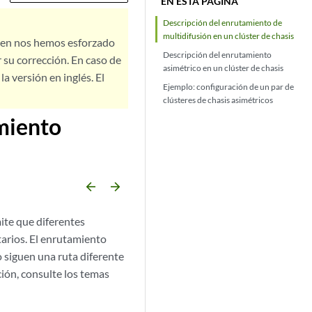
EN ESTA PÁGINA
Descripción del enrutamiento de
multidifusión en un clúster de chasis
bien nos hemos esforzado
Descripción del enrutamiento
 su corrección. En caso de
asimétrico en un clúster de chasis
a versión en inglés. El
Ejemplo: configuración de un par de
clústeres de chasis asimétricos
miento
arrow_backward
arrow_forward
te que diferentes
atarios. El enrutamiento
o siguen una ruta diferente
ción, consulte los temas