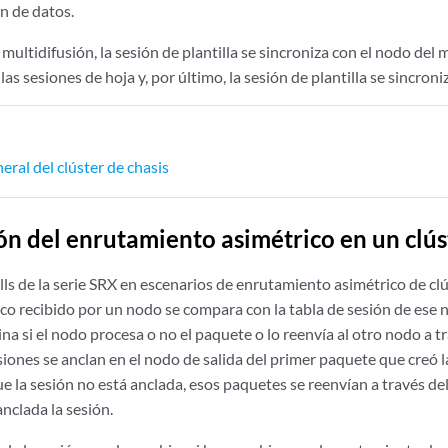
ón de datos.
 multidifusión, la sesión de plantilla se sincroniza con el nodo del 
las sesiones de hoja y, por último, la sesión de plantilla se sincron
eral del clúster de chasis
ón del enrutamiento asimétrico en un clús
ls de la serie SRX en escenarios de enrutamiento asimétrico de clú
áfico recibido por un nodo se compara con la tabla de sesión de ese 
 si el nodo procesa o no el paquete o lo reenvía al otro nodo a tr
siones se anclan en el nodo de salida del primer paquete que creó la 
ue la sesión no está anclada, esos paquetes se reenvían a través del
nclada la sesión.