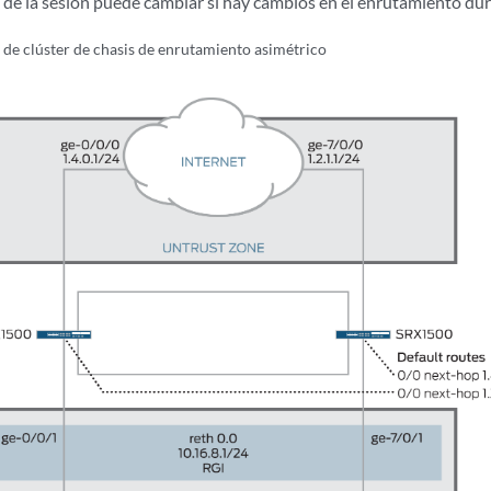
 de la sesión puede cambiar si hay cambios en el enrutamiento dur
 de clúster de chasis de enrutamiento asimétrico