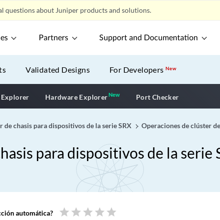
l questions about Juniper products and solutions.
ces
Partners
Support and Documentation
ts
Validated Designs
For Developers
New
New
New application
 Explorer
Hardware Explorer
Port Checker
r de chasis para dispositivos de la serie SRX
Operaciones de clúster de
chasis para dispositivos de la serie
star
star
star
star
star
ucción automática?