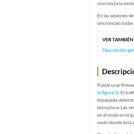
sincroniza la sesi
En las sesiones de
sincronizan todas 
VER TAMBIÉN
Descripción gen
Descripci
Puede usar firewal
la figura 1
). El tr
búsqueda determina
estructura. Las se
en el nodo en el q
nodo donde está a