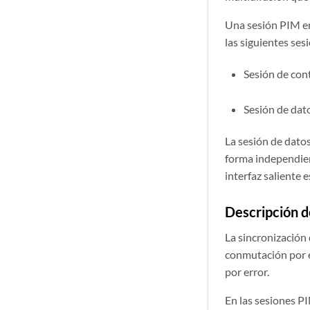
Una sesión PIM en
las siguientes ses
Sesión de con
Sesión de dat
La sesión de datos
forma independient
interfaz saliente 
Descripción de
La sincronización 
conmutación por e
por error.
En las sesiones PI