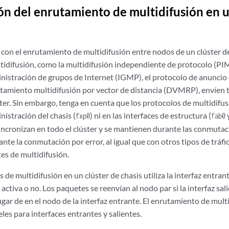
ón del enrutamiento de multidifusión en u
 con el enrutamiento de multidifusión entre nodos de un
clúster d
idifusión, como la multidifusión independiente de protocolo (PIM)
nistración de grupos de Internet (IGMP), el protocolo de anuncio 
tamiento multidifusión por vector de distancia (DVMRP), envíen tr
ster. Sin embargo, tenga en cuenta que los protocolos de multidifu
nistración del chasis (
) ni en las interfaces de estructura (
fxp0
fab0
sincronizan en todo el clúster y se mantienen durante las conmutac
te la conmutación por error, al igual que con otros tipos de tráf
es de multidifusión.
s de multidifusión en un clúster de chasis utiliza la interfaz entran
ctiva o no. Los paquetes se reenvían al nodo par si la interfaz sal
lugar de en el nodo de la interfaz entrante. El enrutamiento de mult
les para interfaces entrantes y salientes.