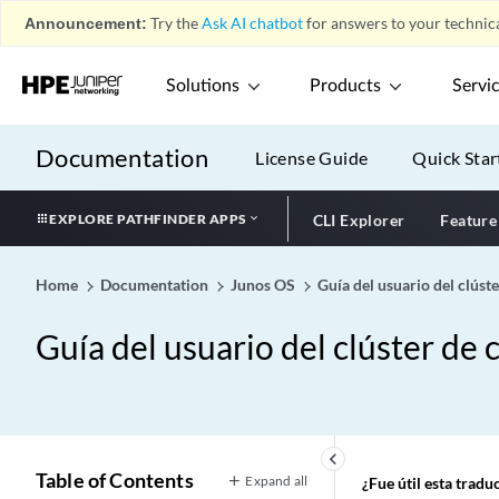
Announcement:
Try the
Ask AI chatbot
for answers to your technica
Solutions
Products
Servi
Documentation
License Guide
Quick Star
EXPLORE PATHFINDER APPS
CLI Explorer
Feature
Home
Documentation
Junos OS
Guía del usuario del clúste
Guía del usuario del clúster de 
keyboard_arrow_left
Table of Contents
Expand all
¿Fue útil esta trad