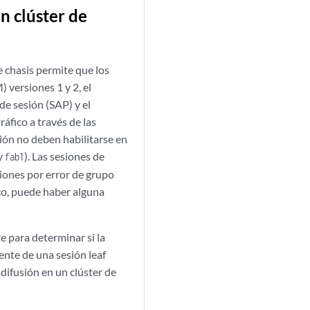
n clúster de
e chasis
permite que los
 versiones 1 y 2, el
de sesión (SAP) y el
áfico a través de las
sión no deben habilitarse en
y
). Las sesiones de
fab1
iones por error de grupo
ico, puede haber alguna
te para determinar si la
iente de una sesión leaf
idifusión en un clúster de