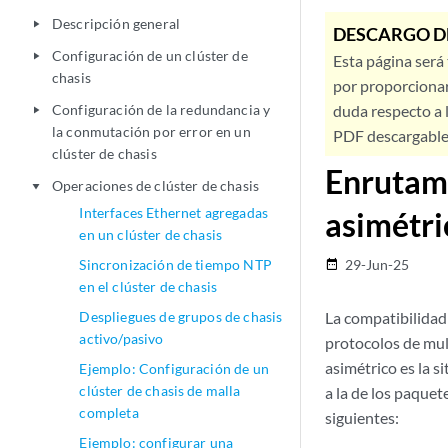
Descripción general
play_arrow
DESCARGO D
Configuración de un clúster de
play_arrow
Esta página será
chasis
por proporcionar
Configuración de la redundancia y
duda respecto a l
play_arrow
la conmutación por error en un
PDF descargable 
clúster de chasis
Enrutami
Operaciones de clúster de chasis
play_arrow
Interfaces Ethernet agregadas
asimétri
en un clúster de chasis
Sincronización de tiempo NTP
29-Jun-25
date_range
en el clúster de chasis
Despliegues de grupos de chasis
La compatibilidad
activo/pasivo
protocolos de mult
asimétrico es la s
Ejemplo: Configuración de un
clúster de chasis de malla
a la de los paquet
completa
siguientes:
Ejemplo: configurar una