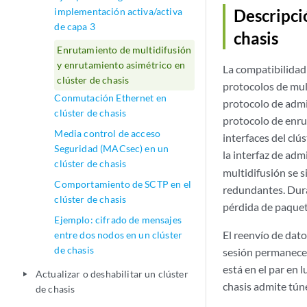
implementación activa/activa
Descripci
de capa 3
chasis
Enrutamiento de multidifusión
y enrutamiento asimétrico en
La compatibilidad
clúster de chasis
protocolos de mult
Conmutación Ethernet en
protocolo de admi
clúster de chasis
protocolo de enru
Media control de acceso
interfaces del clú
Seguridad (MACsec) en un
la interfaz de admi
clúster de chasis
multidifusión se 
Comportamiento de SCTP en el
redundantes. Duran
clúster de chasis
pérdida de paquet
Ejemplo: cifrado de mensajes
El reenvío de dato
entre dos nodos en un clúster
de chasis
sesión permanece a
está en el par en 
Actualizar o deshabilitar un clúster
play_arrow
chasis admite túne
de chasis