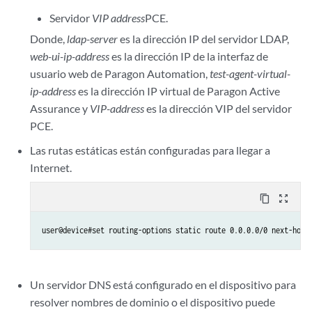
Servidor
VIP address
PCE.
Donde,
ldap-server
es la dirección IP del servidor LDAP,
web-ui-ip-address
es la dirección IP de la interfaz de
usuario web de Paragon Automation,
test-agent-virtual-
ip-address
es la dirección IP virtual de Paragon Active
Assurance y
VIP-address
es la dirección VIP del servidor
PCE.
Las rutas estáticas están configuradas para llegar a
Internet.
content_copy
zoom_out_map
user@device#set routing-options static route 0.0.0.0/0 next-hop 
Un servidor DNS está configurado en el dispositivo para
resolver nombres de dominio o el dispositivo puede