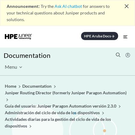
close
Announcement:
Try the
Ask AI chatbot
for answers to
your technical questions about Juniper products and
solutions.
HPE Aruba Docs
arrow_forward
Documentation
Menu
Home
Documentation
Juniper Routing Director (formerly Juniper Paragon Automation)
Guía del usuario: Juniper Paragon Automation versión 2.3.0
Administración del ciclo de vida de los dispositivos
Actividades diarias para la gestión del ciclo de vida de los
dispositivos