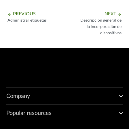
PREVIOUS
NEXT
arrow_backward
arrow_forward
Administrar etiquetas
Descripción general de
la incorporación de
dispositivos
Company
Popular resources