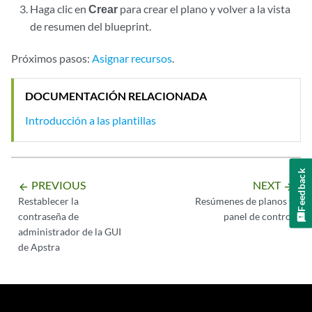
Haga clic en
Crear
para crear el plano y volver a la vista
de resumen del blueprint.
Próximos pasos:
Asignar recursos
.
DOCUMENTACIÓN RELACIONADA
Introducción a las plantillas
Feedback
PREVIOUS
NEXT
arrow_backward
arrow_forward
Restablecer la
Resúmenes de planos y
contraseña de
panel de control
administrador de la GUI
de Apstra