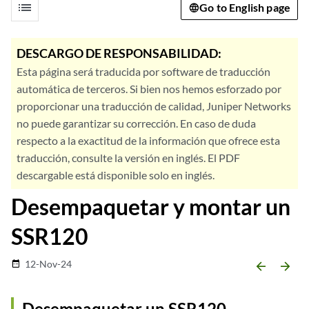
list
Go to English page
DESCARGO DE RESPONSABILIDAD:
Esta página será traducida por software de traducción
automática de terceros. Si bien nos hemos esforzado por
proporcionar una traducción de calidad, Juniper Networks
no puede garantizar su corrección. En caso de duda
respecto a la exactitud de la información que ofrece esta
traducción, consulte la versión en inglés. El PDF
descargable está disponible solo en inglés.
Desempaquetar y montar un
SSR120
12-Nov-24
date_range
arrow_backward
arrow_forward
Desempaquetar un SSR120