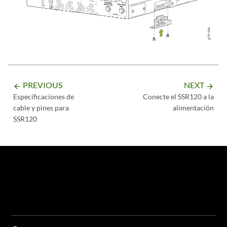
PREVIOUS
NEXT
arrow_backward
arrow_forward
Especificaciones de
Conecte el SSR120 a la
cable y pines para
alimentación
SSR120