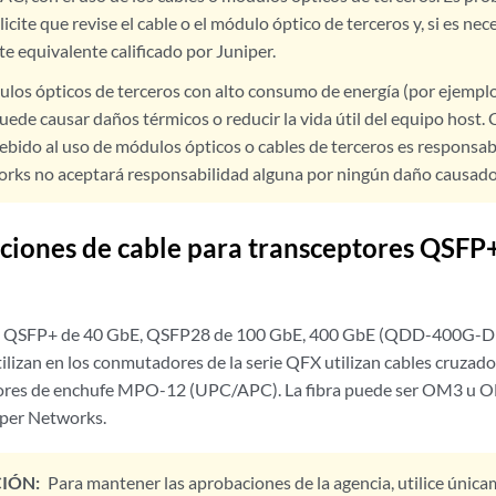
licite que revise el cable o el módulo óptico de terceros y, si es ne
 equivalente calificado por Juniper.
ulos ópticos de terceros con alto consumo de energía (por ejempl
ede causar daños térmicos o reducir la vida útil del equipo host. 
ebido al uso de módulos ópticos o cables de terceros es responsabi
rks no aceptará responsabilidad alguna por ningún daño causado
aciones de cable para transceptores QSFP
es QSFP+ de 40 GbE, QSFP28 de 100 GbE, 400 GbE (QDD-400G-
ilizan en los conmutadores de la serie QFX utilizan cables cruzad
tores de enchufe MPO-12 (UPC/APC). La fibra puede ser OM3 u OM
iper Networks.
IÓN:
Para mantener las aprobaciones de la agencia, utilice únic