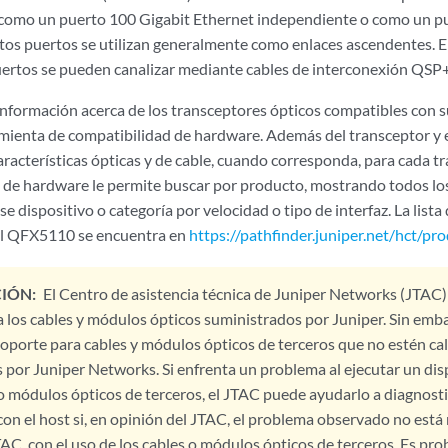
como un puerto 100 Gigabit Ethernet independiente o como un pu
tos puertos se utilizan generalmente como enlaces ascendentes. 
puertos se pueden canalizar mediante cables de interconexión Q
nformación acerca de los transceptores ópticos compatibles con s
mienta de compatibilidad de hardware. Además del transceptor y el
racterísticas ópticas y de cable, cuando corresponda, para cada t
 de hardware le permite buscar por producto, mostrando todos lo
e dispositivo o categoría por velocidad o tipo de interfaz. La list
el QFX5110 se encuentra en
https://pathfinder.juniper.net/hct/
IÓN:
El Centro de asistencia técnica de Juniper Networks (JTAC)
 los cables y módulos ópticos suministrados por Juniper. Sin emb
oporte para cables y módulos ópticos de terceros que no estén cal
 por Juniper Networks. Si enfrenta un problema al ejecutar un dis
s o módulos ópticos de terceros, el JTAC puede ayudarlo a diagnos
con el host si, en opinión del JTAC, el problema observado no está
AC, con el uso de los cables o módulos ópticos de terceros. Es pro