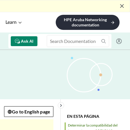
close
HPE Aruba Networking
Learn
arrow_forward
documentation
Ask AI
keyboard_arrow_right
Go to English page
EN ESTA PÁGINA
Determinar la compatibilidad del