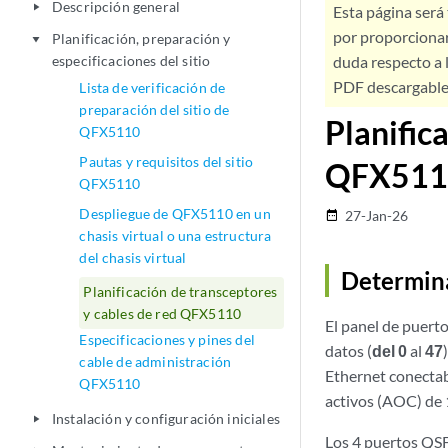
Descripción general
play_arrow
Esta página será
por proporcionar
Planificación, preparación y
play_arrow
especificaciones del sitio
duda respecto a l
PDF descargable 
Lista de verificación de
preparación del sitio de
Planific
QFX5110
Pautas y requisitos del sitio
QFX511
QFX5110
Despliegue de QFX5110 en un
27-Jan-26
date_range
chasis virtual o una estructura
del chasis virtual
Determina
Planificación de transceptores
y cables de red QFX5110
El panel de puert
Especificaciones y pines del
datos (
del 0
al
47
cable de administración
Ethernet conectab
QFX5110
activos (AOC) de 
Instalación y configuración iniciales
play_arrow
Los 4 puertos QSF