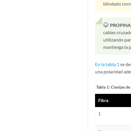
blindado corr
PROPINA
cables cruza
utilizando pa
mantenga la p
En la tabla 1
se des
una polaridad ad
Tabla 1:
Clavijas d
Fibra
1