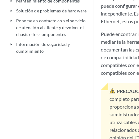
Mantenimiento de componentes
play_arrow
puede configurar 
Solución de problemas de hardware
play_arrow
independiente. Es
Ponerse en contacto con el servicio
Ethernet, estos 
play_arrow
de atención al cliente y devolver el
Puede encontrar i
chasis o los componentes
mediante la herra
Información de seguridad y
play_arrow
documentan las ca
cumplimiento
de compatibilidad
compatibles con es
compatibles con 
PRECAUC
completo para
proporciona s
suministrados
utiliza cable
relacionados 
opinión del JT