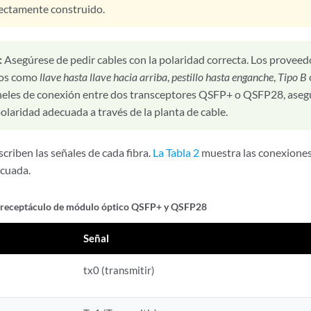
ectamente construido.
:
Asegúrese de pedir cables con la polaridad correcta. Los proveedo
dos como
llave hasta llave hacia arriba
,
pestillo hasta enganche
,
Tipo B
neles de conexión entre dos transceptores QSFP+ o QSFP28, aseg
olaridad adecuada a través de la planta de cable.
criben las señales de cada fibra.
La Tabla 2
muestra las conexiones d
ecuada.
e receptáculo de módulo óptico QSFP+ y QSFP28
Señal
tx0 (transmitir)