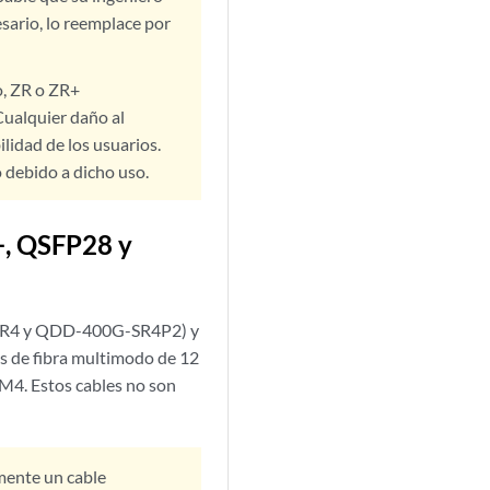
cesario, lo reemplace por
o, ZR o ZR+
Cualquier daño al
lidad de los usuarios.
 debido a dicho uso.
+, QSFP28 y
DR4 y QDD-400G-SR4P2) y
os de fibra multimodo de 12
4. Estos cables no son
amente un cable