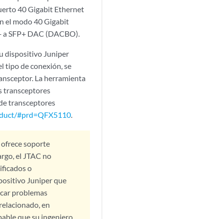
erto 40 Gigabit Ethernet
En el modo 40 Gigabit
SP+ a SFP+ DAC (DACBO).
u dispositivo Juniper
 tipo de conexión, se
ransceptor. La herramienta
s transceptores
a de transceptores
product/#prd=QFX5110
.
 ofrece soporte
argo, el JTAC no
ificados o
positivo Juniper que
ticar problemas
 relacionado, en
bable que su ingeniero