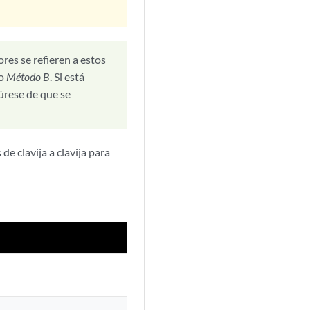
res se refieren a estos
o
Método B
. Si está
úrese de que se
e clavija a clavija para