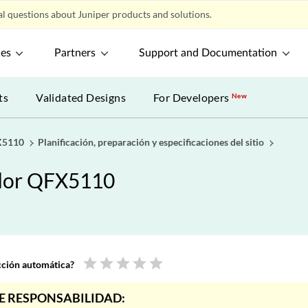
l questions about Juniper products and solutions.
ces
Partners
Support and Documentation
ts
Validated Designs
For Developers
New
X5110
Planificación, preparación y especificaciones del sitio
ador QFX5110
star
star
star
star
star
ucción automática?
E RESPONSABILIDAD: