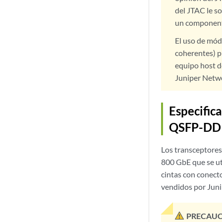
del JTAC le so
un componente
El uso de mód
coherentes) pu
equipo host d
Juniper Netwo
Especific
QSFP-DD
Los transceptor
800 GbE que se ut
cintas con conec
vendidos por Jun
PRECAUC