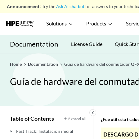
Announcement:
Try the
Ask AI chatbot
for answers to your technica
Solutions
Products
Servi
Documentation
License Guide
Quick Star
Home
Documentation
Guía de hardware del conmutador QF
Guía de hardware del conmut
keyboard_arrow_left
Table of Contents
Expand all
¿Fue útil esta trad
Fast Track: Instalación inicial
play_arrow
DESCARGO D