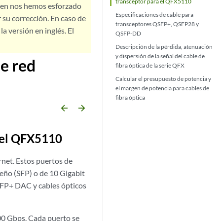
transceptor para el QFX5110
bien nos hemos esforzado
Especificaciones de cable para
 su corrección. En caso de
transceptores QSFP+, QSFP28 y
a versión en inglés. El
QSFP-DD
Descripción de la pérdida, atenuación
y dispersión de la señal del cable de
de red
fibra óptica de la serie QFX
Calcular el presupuesto de potencia y
el margen de potencia para cables de
fibra óptica
arrow_backward
arrow_forward
a el QFX5110
net. Estos puertos de
eño (SFP) o de 10 Gigabit
SFP+ DAC y cables ópticos
00 Gbps. Cada puerto se