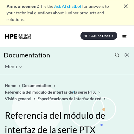
close
Announcement:
Try the
Ask AI chatbot
for answers to
your technical questions about Juniper products and
solutions.
HPE Aruba Docs
arrow_forward
Documentation
Menu
Home
Documentation
Referencia del módulo de interfaz de la serie PTX
Visión general
Especificaciones de interfaz de red
Referencia del módulo de
interfaz de la serie PTX