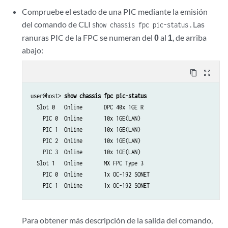
Compruebe el estado de una PIC mediante la emisión
del comando de CLI
. Las
show chassis fpc pic-status
ranuras PIC de la FPC se numeran del
0
al
1
, de arriba
abajo:
content_copy
zoom_out_map
user@host> 
show chassis fpc pic-status
  Slot 0   Online       DPC 40x 1GE R

    PIC 0  Online       10x 1GE(LAN)

    PIC 1  Online       10x 1GE(LAN)

    PIC 2  Online       10x 1GE(LAN)

    PIC 3  Online       10x 1GE(LAN)

  Slot 1   Online       MX FPC Type 3

    PIC 0  Online       1x OC-192 SONET

    PIC 1  Online       1x OC-192 SONET
Para obtener más descripción de la salida del comando,