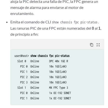
aloja la PIC detecta una falla de PIC, la FPC genera un
mensaje de alarma para enviarse al motor de
enrutamiento.
Emita el comando de CLI
.
show chassis fpc pic-status
Las ranuras PIC de una FPC están numeradas del
0
al
1
,
de principio a fin:
content_copy
zoom_out_map
user@host> 
show chassis fpc pic-status
  Slot 0   Online       DPC 40x 1GE R

    PIC 0  Online       10x 1GE(LAN)

    PIC 1  Online       10x 1GE(LAN)

    PIC 2  Online       10x 1GE(LAN)

    PIC 3  Online       10x 1GE(LAN)

  Slot 1   Online       MX FPC Type 3

    PIC 0  Online       1x OC-192 SONET

    PIC 1  Online       1x OC-192 SONET