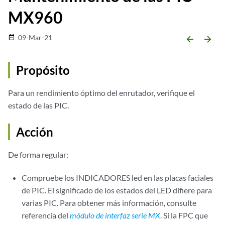
MX960
09-Mar-21
date_range
arrow_backward
arrow_forward
Propósito
Para un rendimiento óptimo del enrutador, verifique el
estado de las PIC.
Acción
De forma regular:
Compruebe los INDICADORES led en las placas faciales
de PIC. El significado de los estados del LED difiere para
varias PIC. Para obtener más información, consulte
referencia del
módulo de interfaz serie MX
. Si la FPC que