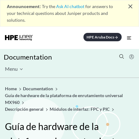
close
Announcement:
Try the
Ask AI chatbot
for answers to
your technical questions about Juniper products and
solutions.
HPE Aruba Docs
arrow_forward
Documentation
Menu
Home
Documentation
Guía de hardware de la plataforma de enrutamiento universal
MX960
Descripción general
Módulos de interfaz: FPC y PIC
Guía de hardware de la