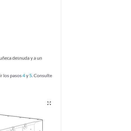
muñeca desnuda y a un
ir los pasos
4
y
5
. Consulte
zoom_out_map