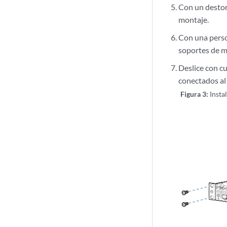
Con un destorn
montaje.
Con una person
soportes de mo
Deslice con c
conectados al 
Figura 3:
Insta