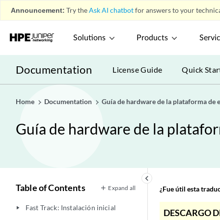
Announcement:
Try the
Ask AI chatbot
for answers to your technica
Solutions
Products
Servi
Documentation
License Guide
Quick Star
Home
Documentation
Guía de hardware de la plataforma de
Guía de hardware de la plataf
keyboard_arrow_left
Table of Contents
Expand all
¿Fue útil esta trad
Fast Track: Instalación inicial
play_arrow
DESCARGO D