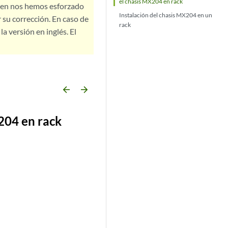
el chasis MX204 en rack
bien nos hemos esforzado
Instalación del chasis MX204 en un
 su corrección. En caso de
rack
a versión en inglés. El
arrow_backward
arrow_forward
204 en rack