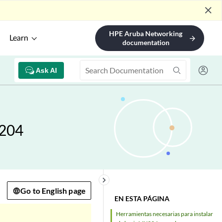
close
HPE Aruba Networking
Learn
arrow_forward
documentation
Ask AI
X204
keyboard_arrow_right
Go to English page
EN ESTA PÁGINA
Herramientas necesarias para instalar