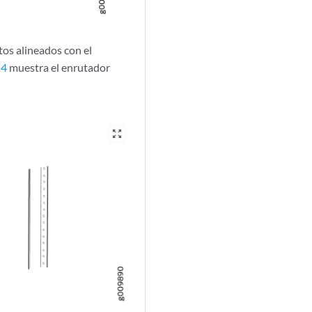
tos alineados con el
 4
muestra el enrutador
zoom_out_map