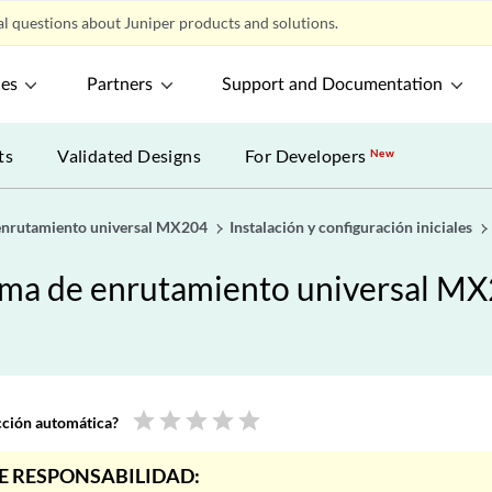
l questions about Juniper products and solutions.
ces
Partners
Support and Documentation
ts
Validated Designs
For Developers
New
 enrutamiento universal MX204
Instalación y configuración iniciales
orma de enrutamiento universal M
star
star
star
star
star
ucción automática?
E RESPONSABILIDAD: