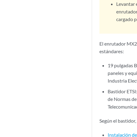
Levantar 
enrutador
cargado p
El enrutador MX20
estándares:
19 pulgadas B
paneles y equ
Industria Elec
Bastidor ETSI
de Normas de 
Telecomunicac
Según el bastidor,
Instalación d