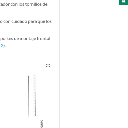
tador con los tornillos de
elo con cuidado para que los
oportes de montaje frontal
 3
).
zoom_out_map