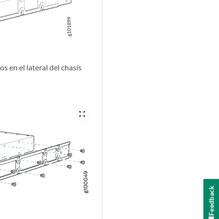
s en el lateral del chasis
zoom_out_map
Feedback