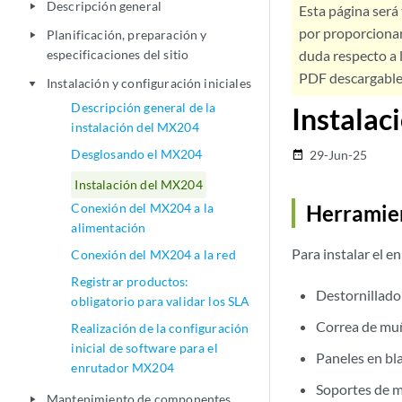
Descripción general
play_arrow
Esta página será
por proporcionar
Planificación, preparación y
play_arrow
especificaciones del sitio
duda respecto a l
PDF descargable 
Instalación y configuración iniciales
play_arrow
Descripción general de la
Instalac
instalación del MX204
Desglosando el MX204
29-Jun-25
date_range
Instalación del MX204
Conexión del MX204 a la
Herramien
alimentación
Para instalar el e
Conexión del MX204 a la red
Registrar productos:
Destornillador
obligatorio para validar los SLA
Correa de muñ
Realización de la configuración
inicial de software para el
Paneles en bl
enrutador MX204
Soportes de m
Mantenimiento de componentes
play_arrow