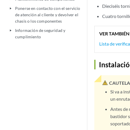
Dieciséis torn
Ponerse en contacto con el servicio
play_arrow
de atención al cliente y devolver el
Cuatro tornil
chasis o los componentes
Información de seguridad y
play_arrow
VER TAMBIÉN
cumplimiento
Lista de verifi
Instalaci
CAUTELA
Si va a in
un enruta
Antes de m
bastidor 
soportado