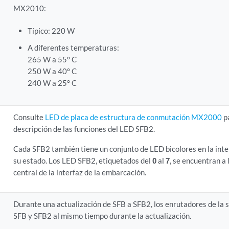
MX2010:
Típico: 220 W
A diferentes temperaturas:
265 W a 55° C
250 W a 40° C
240 W a 25° C
Consulte
LED de placa de estructura de conmutación MX2000
p
descripción de las funciones del LED SFB2.
Cada SFB2 también tiene un conjunto de LED bicolores en la inte
su estado. Los LED SFB2, etiquetados del
0
al
7
, se encuentran a 
central de la interfaz de la embarcación.
Durante una actualización de SFB a SFB2, los enrutadores de l
SFB y SFB2 al mismo tiempo durante la actualización.