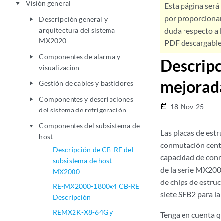
Visión general
play_arrow
Esta página será
por proporcionar
Descripción general y
play_arrow
arquitectura del sistema
duda respecto a l
MX2020
PDF descargable 
Componentes de alarma y
play_arrow
Descripc
visualización
mejorad
Gestión de cables y bastidores
play_arrow
Componentes y descripciones
play_arrow
18-Nov-25
date_range
del sistema de refrigeración
Componentes del subsistema de
play_arrow
Las placas de es
host
conmutación centr
Descripción de CB-RE del
capacidad de con
subsistema de host
de la serie MX200
MX2000
de chips de estru
RE-MX2000-1800x4 CB-RE
siete SFB2 para la
Descripción
REMX2K-X8-64G y
Tenga en cuenta q