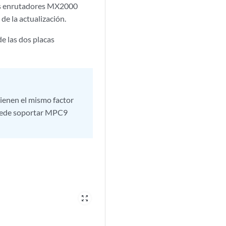
 los enrutadores MX2000
de la actualización.
e las dos placas
enen el mismo factor
 puede soportar MPC9
zoom_out_map