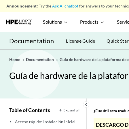
Announcement:
Try the
Ask AI chatbot
for answers to your technica
Solutions
Products
Servi
Documentation
License Guide
Quick Star
Home
Documentation
Guía de hardware de la plataforma de
Guía de hardware de la plataf
keyboard_arrow_left
Table of Contents
Expand all
¿Fue útil esta trad
Acceso rápido: Instalación inicial
play_arrow
DESCARGO D