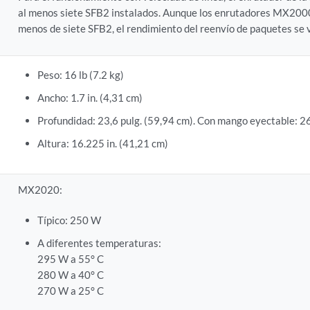
al menos siete SFB2 instalados. Aunque los enrutadores MX200
menos de siete SFB2, el rendimiento del reenvío de paquetes se 
Peso: 16 lb (7.2 kg)
Ancho: 1.7 in. (4,31 cm)
Profundidad: 23,6 pulg. (59,94 cm). Con mango eyectable: 26
Altura: 16.225 in. (41,21 cm)
MX2020:
a
Típico: 250 W
A diferentes temperaturas:
295 W a 55° C
280 W a 40° C
270 W a 25° C