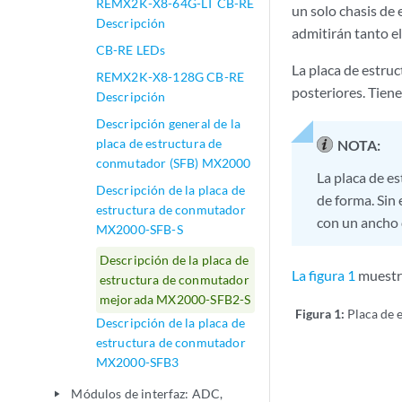
REMX2K-X8-64G-LT CB-RE
un solo chasis de
Descripción
admitirán tanto el
CB-RE LEDs
La placa de estru
REMX2K-X8-128G CB-RE
posteriores. Tien
Descripción
Descripción general de la
placa de estructura de
NOTA:
conmutador (SFB) MX2000
La placa de 
Descripción de la placa de
de forma. Sin
estructura de conmutador
con un ancho 
MX2000-SFB-S
Descripción de la placa de
La figura 1
muestra
estructura de conmutador
mejorada MX2000-SFB2-S
Figura 1:
Placa de
Descripción de la placa de
estructura de conmutador
MX2000-SFB3
Módulos de interfaz: ADC,
play_arrow