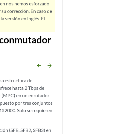
bien nos hemos esforzado
 su corrección. En caso de
a versión en inglés. El
e conmutador
arrow_backward
arrow_forward
a estructura de
ofrece hasta 2 Tbps de
r (MPC) en un enrutador
puesto por tres conjuntos
 MX2000. Solo se requieren
ión (SFB, SFB2, SFB3) en