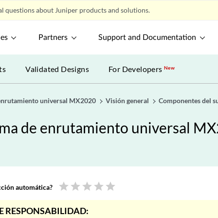
l questions about Juniper products and solutions.
ces
Partners
Support and Documentation
ts
Validated Designs
For Developers
New
 enrutamiento universal MX2020
Visión general
Componentes del su
orma de enrutamiento universal M
star
star
star
star
star
ucción automática?
E RESPONSABILIDAD: