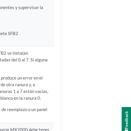
onentes y supervisar la
siete SFB2
B2 se instalan
adas del 0 al 7. Si alguna
 produce un error en el
de otra ranura y, a
ranuras 1 a 7 están vacías,
 blanco en la ranura 0.
B2 de reemplazo o un panel
Feedback
la serie MX2000 debe tener