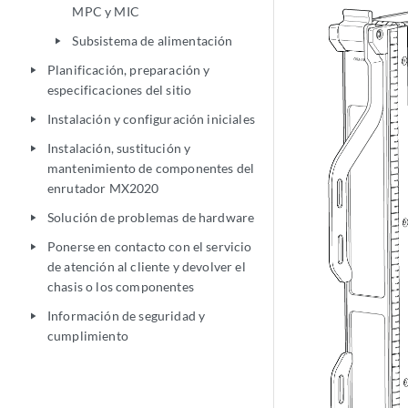
MPC y MIC
Subsistema de alimentación
play_arrow
Planificación, preparación y
play_arrow
especificaciones del sitio
Instalación y configuración iniciales
play_arrow
Instalación, sustitución y
play_arrow
mantenimiento de componentes del
enrutador MX2020
Solución de problemas de hardware
play_arrow
Ponerse en contacto con el servicio
play_arrow
de atención al cliente y devolver el
chasis o los componentes
Información de seguridad y
play_arrow
cumplimiento