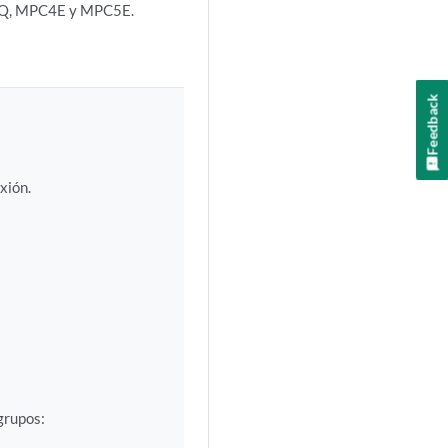
-Q, MPC4E y MPC5E.
Feedback
xión.
grupos: