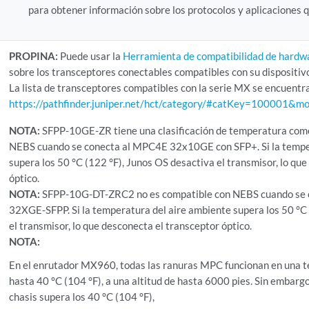
para obtener información sobre los protocolos y aplicaciones
PROPINA:
Puede usar la
Herramienta de compatibilidad de hard
sobre los transceptores conectables compatibles con su dispositiv
La lista de transceptores compatibles con la serie MX se encuentr
https://pathfinder.juniper.net/hct/category/#catKey=100001&m
NOTA:
SFPP-10GE-ZR tiene una clasificación de temperatura come
NEBS cuando se conecta al MPC4E 32x10GE con SFP+. Si la tempe
supera los 50 °C (122 °F), Junos OS desactiva el transmisor, lo qu
óptico.
NOTA:
SFPP-10G-DT-ZRC2 no es compatible con NEBS cuando se
32XGE-SFPP. Si la temperatura del aire ambiente supera los 50 °C
el transmisor, lo que desconecta el transceptor óptico.
NOTA:
En el enrutador MX960, todas las ranuras MPC funcionan en una t
hasta 40 °C (104 °F), a una altitud de hasta 6000 pies. Sin embarg
chasis supera los 40 °C (104 °F),