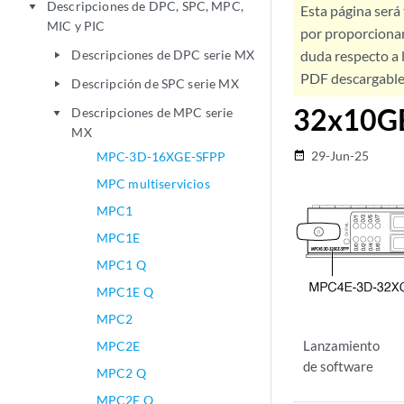
Descripciones de DPC, SPC, MPC,
play_arrow
Esta página será
MIC y PIC
por proporcionar
Descripciones de DPC serie MX
duda respecto a l
play_arrow
PDF descargable 
Descripción de SPC serie MX
play_arrow
32x10G
Descripciones de MPC serie
play_arrow
MX
29-Jun-25
MPC-3D-16XGE-SFPP
date_range
MPC multiservicios
MPC1
MPC1E
MPC1 Q
MPC1E Q
MPC2
Lanzamiento
MPC2E
de software
MPC2 Q
MPC2E Q