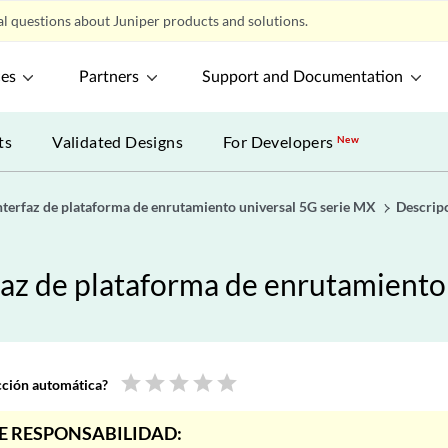
l questions about Juniper products and solutions.
ces
Partners
Support and Documentation
ts
Validated Designs
For Developers
New
nterfaz de plataforma de enrutamiento universal 5G serie MX
Descrip
faz de plataforma de enrutamiento
star
star
star
star
star
ucción automática?
E RESPONSABILIDAD: