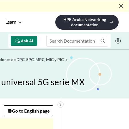
close
HPE Aruba Networking
Learn
arrow_forward
documentation
Ask AI
ciones de DPC, SPC, MPC, MIC y PIC
 universal 5G serie MX
keyboard_arrow_right
Go to English page