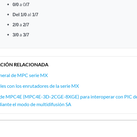
0/0
a 0
/7
Del 1/0
al
1/7
2/0
a
2/7
3/0
a
3/7
CIÓN RELACIONADA
eneral de MPC serie MX
s con los enrutadores de la serie MX
 de MPC4E (MPC4E-3D-2CGE-8XGE) para interoperar con PIC de 
iante el modo de multidifusión SA