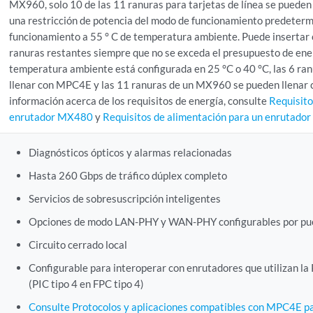
MX960, solo 10 de las 11 ranuras para tarjetas de línea se pueden
una restricción de potencia del modo de funcionamiento predeterm
funcionamiento a 55 ° C de temperatura ambiente. Puede insertar o
ranuras restantes siempre que no se exceda el presupuesto de energ
temperatura ambiente está configurada en 25 °C o 40 °C, las 6 r
llenar con MPC4E y las 11 ranuras de un MX960 se pueden llenar
información acerca de los requisitos de energía, consulte
Requisito
enrutador MX480
y
Requisitos de alimentación para un enrutad
Diagnósticos ópticos y alarmas relacionadas
Hasta 260 Gbps de tráfico dúplex completo
Servicios de sobresuscripción inteligentes
Opciones de modo LAN-PHY y WAN-PHY configurables por pu
Circuito cerrado local
Configurable para interoperar con enrutadores que utilizan la
(PIC tipo 4 en FPC tipo 4)
Consulte Protocolos y aplicaciones compatibles con MPC4E pa