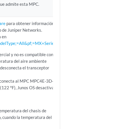
 que admite esta MPC.
ware
para obtener información
o de Juniper Networks.
a en
odelType;=All&pf;=MX+Series
.
rcial y no es compatible con
ratura del aire ambiente
e desconecta el transceptor
 conecta al MPC MPC4E-3D-
 (122 °F), Junos OS desactiva
emperatura del chasis de
o, cuando la temperatura del