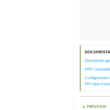
DOCUMENTA
Descripción g
MPC compatible
Configuración
FPC tipo 4 med
PREVIOUS
arrow_backward