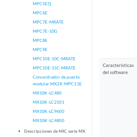
MPC5EQ
MPC6E
MPC7E-MRATE
MPC7E-10G
MPC8E
MPC9E
MPC10E-10C-MRATE
Características
MPC10E-15C-MRATE
del software
Concentrador de puerto
modular MX2K-MPC11E
MX10K-LC480
MX10K-LC2101
MX10K-LC9600
MX10K-LC4800
Descripciones de MIC serie MX
play_arrow