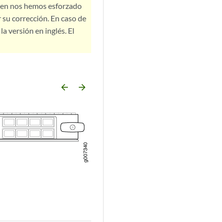
bien nos hemos esforzado
 su corrección. En caso de
a versión en inglés. El
arrow_backward
arrow_forward