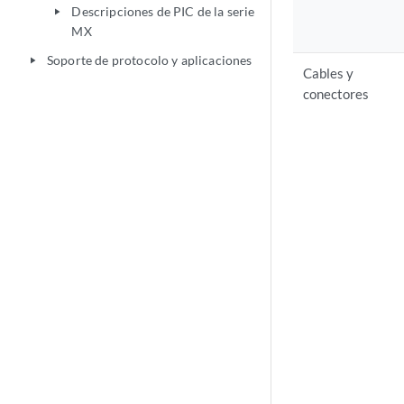
Descripciones de PIC de la serie
play_arrow
MX
Soporte de protocolo y aplicaciones
play_arrow
Cables y
conectores