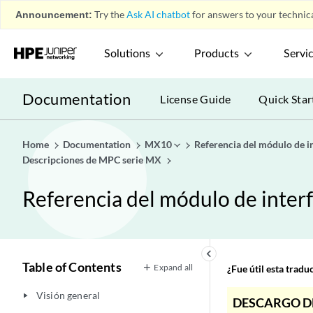
Announcement:
Try the
Ask AI chatbot
for answers to your technica
Solutions
Products
Servi
Documentation
License Guide
Quick Star
Home
Documentation
MX10
Referencia del módulo de i
Descripciones de MPC serie MX
Referencia del módulo de inter
keyboard_arrow_left
Table of Contents
Expand all
¿Fue útil esta trad
Visión general
play_arrow
DESCARGO D