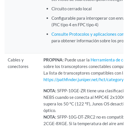
Circuito cerrado local
Configurable para interoperar con enruta
(PIC tipo 4 en FPC tipo 4)
Consulte Protocolos y aplicaciones comp
para obtener información sobre los proto
Cables y
PROPINA:
Puede usar la
Herramienta de com
conectores
sobre los transceptores conectables compatib
La lista de transceptores compatibles con la
https://pathfinder.juniper.net/hct/categ
NOTA:
SFPP-10GE-ZR tiene una clasificación
NEBS cuando se conecta al MPC4E 2x100GE +
supera los 50 °C (122 °F), Junos OS desactiva
óptico.
NOTA:
SFPP-10G-DT-ZRC2 no es compatible
2CGE-8XGE. Si la temperatura del aire ambie