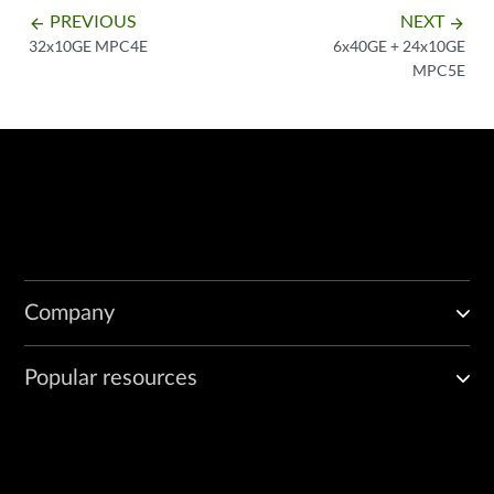
PREVIOUS
NEXT
arrow_backward
arrow_forward
32x10GE MPC4E
6x40GE + 24x10GE
MPC5E
Company
Popular resources