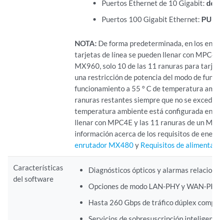
Puertos Ethernet de 10 Gigabit:
del 
Puertos 100 Gigabit Ethernet:
PUER
NOTA:
De forma predeterminada, en los enru
tarjetas de línea se pueden llenar con MPC4
MX960, solo 10 de las 11 ranuras para tarjet
una restricción de potencia del modo de fun
funcionamiento a 55 ° C de temperatura ambie
ranuras restantes siempre que no se exceda e
temperatura ambiente está configurada en 25
llenar con MPC4E y las 11 ranuras de un MX
información acerca de los requisitos de energ
enrutador MX480
y
Requisitos de alimenta
Características
Diagnósticos ópticos y alarmas relacion
del software
Opciones de modo LAN-PHY y WAN-PHY co
Hasta 260 Gbps de tráfico dúplex compl
Servicios de sobresuscripción inteligent