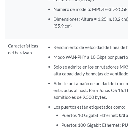
Número de modelo: MPC4E-3D-2CGE-
Dimensiones: Altura = 1.25 in. (3,2 cm), 
(55,9 cm)
Características
Rendimiento de velocidad de línea de ha
del hardware
Modo WAN-PHY a 10 Gbps por puerto
Solo se admite en los enrutadores MX9
alta capacidad y bandejas de ventilador d
Admite un tamaño de unidad de transmi
enlazados al host. Para Junos OS 16.1R1
admitido es de 9.500 bytes.
Los puertos están etiquetados como:
Puertos 10 Gigabit Ethernet:
0/0
a
0
Puertos 100 Gigabit Ethernet:
PUER