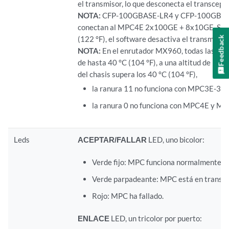
el transmisor, lo que desconecta el transcepto
NOTA:
CFP-100GBASE-LR4 y CFP-100GBASE-
conectan al MPC4E 2x100GE + 8x10GE. Si la 
Feedback
(122 °F), el software desactiva el transmisor,
NOTA:
En el enrutador MX960, todas las ran
de hasta 40 °C (104 °F), a una altitud de ha
del chasis supera los 40 °C (104 °F),
la ranura 11 no funciona con MPC3E-
la ranura 0 no funciona con MPC4E y M
Leds
ACEPTAR/FALLAR
LED, uno bicolor:
Verde fijo: MPC funciona normalmente.
Verde parpadeante: MPC está en transició
Rojo: MPC ha fallado.
ENLACE
LED, un tricolor por puerto: