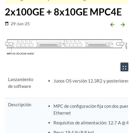
2x100GE + 8x10GE MPC4E
29-Jun-25
date_range
arrow_backward
arrow_forward
zoom_out_map
Lanzamiento
Junos OS versión 12.3R2 y posteriores
de software
Descripción
MPC de configuración fija con dos puert
Ethernet
Requisitos de alimentación: 12.7 A @ 48
Peso: 19.4 lb (8.8 kg)