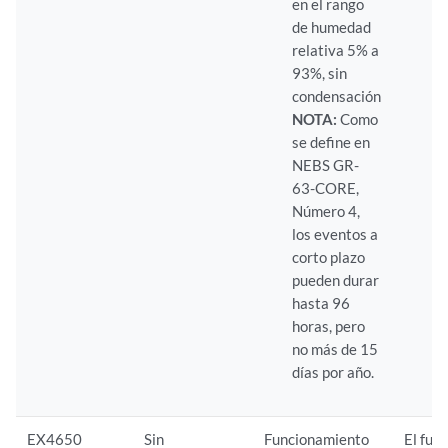
en el rango
en
de humedad
40
relativa 5% a
(7
93%, sin
condensación
NOTA:
Como
se define en
NEBS GR-
63-CORE,
Número 4,
los eventos a
corto plazo
pueden durar
hasta 96
horas, pero
no más de 15
días por año.
EX4650
Sin
Funcionamiento
El fun