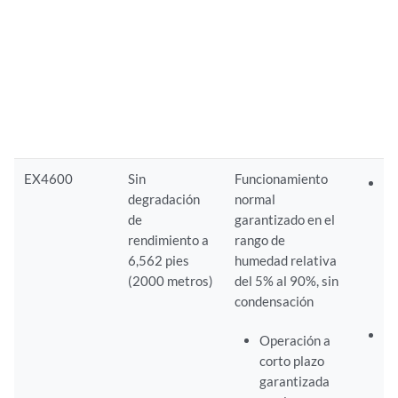
no
ga
el
te
32
(4
EX4600
Sin
Funcionamiento
Fu
degradación
normal
no
de
garantizado en el
ga
rendimiento a
rango de
el
6,562 pies
humedad relativa
te
(2000 metros)
del 5% al 90%, sin
32
condensación
11
Te
Operación a
al
corto plazo
no
garantizada
el