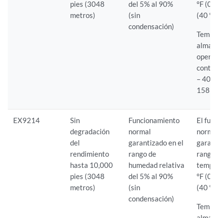
pies (3048
del 5% al 90%
°F (0 
metros)
(sin
(40 °C
condensación)
Tempe
almac
operat
conten
– 40 °F
158 °F
EX9214
Sin
Funcionamiento
El fun
degradación
normal
normal
del
garantizado en el
garant
rendimiento
rango de
rango 
hasta 10,000
humedad relativa
tempe
pies (3048
del 5% al 90%
°F (0 
metros)
(sin
(40 °C
condensación)
Tempe
almac