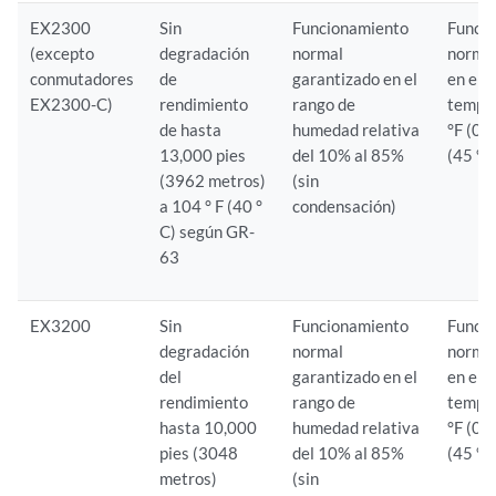
EX2300
Sin
Funcionamiento
Funci
(excepto
degradación
normal
normal
conmutadores
de
garantizado en el
en el 
EX2300-C)
rendimiento
rango de
tempe
de hasta
humedad relativa
°F (0 
13,000 pies
del 10% al 85%
(45 °C
(3962 metros)
(sin
a 104 ° F (40 °
condensación)
C) según GR-
63
EX3200
Sin
Funcionamiento
Funci
degradación
normal
normal
del
garantizado en el
en el 
rendimiento
rango de
tempe
hasta 10,000
humedad relativa
°F (0 
pies (3048
del 10% al 85%
(45 °C
metros)
(sin