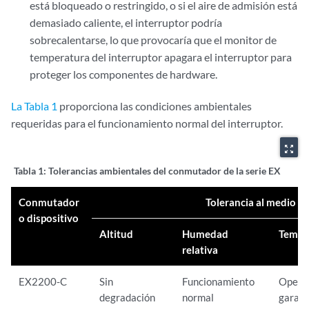
está bloqueado o restringido, o si el aire de admisión está
demasiado caliente, el interruptor podría
sobrecalentarse, lo que provocaría que el monitor de
temperatura del interruptor apagara el interruptor para
proteger los componentes de hardware.
La Tabla 1
proporciona las condiciones ambientales
requeridas para el funcionamiento normal del interruptor.
zoom_out_map
Tabla 1:
Tolerancias ambientales del conmutador de la serie EX
Conmutador
Tolerancia al medio a
o dispositivo
Altitud
Humedad
Tempe
relativa
EX2200-C
Sin
Funcionamiento
Opera
degradación
normal
garant