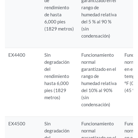
de
garantizado en el
rendimiento
rango de
de hasta
humedad relativa
6,000 pies
del 5 % al 90 %
(1829 metros)
(sin
condensación)
EX4400
Sin
Funcionamiento
Funci
degradación
normal
normal
del
garantizado en el
en el 
rendimiento
rango de
tempe
hasta 6,000
humedad relativa
°F (0 
pies (1829
del 10% al 90%
(45 °C
metros)
(sin
condensación)
EX4500
Sin
Funcionamiento
Funci
degradación
normal
normal
del
garantizado en el
en el 