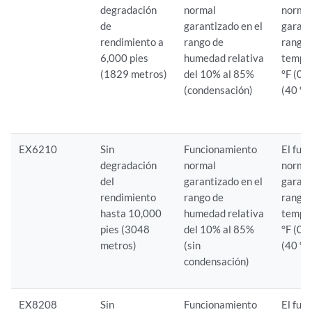
degradación
normal
normal
de
garantizado en el
garant
rendimiento a
rango de
rango 
6,000 pies
humedad relativa
tempe
(1829 metros)
del 10% al 85%
°F (0 
(condensación)
(40 °C
EX6210
Sin
Funcionamiento
El fun
degradación
normal
normal
del
garantizado en el
garant
rendimiento
rango de
rango 
hasta 10,000
humedad relativa
tempe
pies (3048
del 10% al 85%
°F (0 
metros)
(sin
(40 °C
condensación)
EX8208
Sin
Funcionamiento
El fun