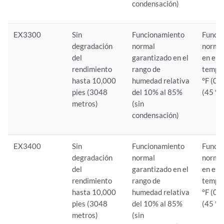
condensación)
EX3300
Sin
Funcionamiento
Funci
degradación
normal
normal
del
garantizado en el
en el 
rendimiento
rango de
tempe
hasta 10,000
humedad relativa
°F (0 
pies (3048
del 10% al 85%
(45 °C
metros)
(sin
condensación)
EX3400
Sin
Funcionamiento
Funci
degradación
normal
normal
del
garantizado en el
en el 
rendimiento
rango de
tempe
hasta 10,000
humedad relativa
°F (0 
pies (3048
del 10% al 85%
(45 °C
metros)
(sin