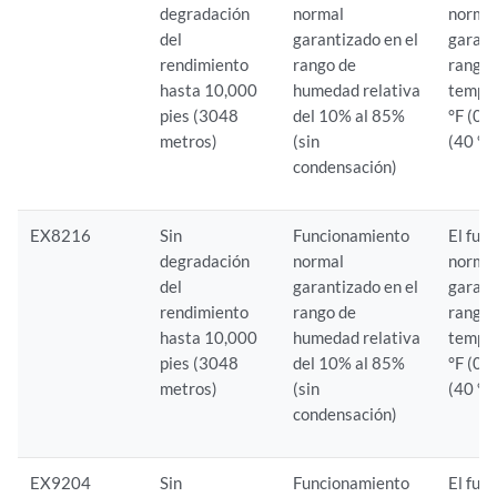
degradación
normal
normal
del
garantizado en el
garant
rendimiento
rango de
rango 
hasta 10,000
humedad relativa
tempe
pies (3048
del 10% al 85%
°F (0 
metros)
(sin
(40 °C
condensación)
EX8216
Sin
Funcionamiento
El fun
degradación
normal
normal
del
garantizado en el
garant
rendimiento
rango de
rango 
hasta 10,000
humedad relativa
tempe
pies (3048
del 10% al 85%
°F (0 
metros)
(sin
(40 °C
condensación)
EX9204
Sin
Funcionamiento
El fun