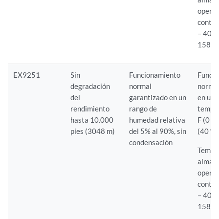
operat
conten
– 40 °
158 °F
EX9251
Sin
Funcionamiento
Funci
degradación
normal
normal
del
garantizado en un
en un 
rendimiento
rango de
temper
hasta 10.000
humedad relativa
F (0 ° 
pies (3048 m)
del 5% al 90%, sin
(40 ° 
condensación
Tempe
almac
operat
conten
– 40 °F
158 °F