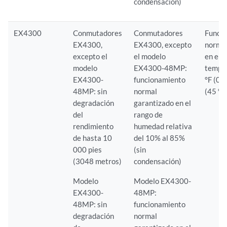
condensación)
EX4300
Conmutadores
Conmutadores
Funci
EX4300,
EX4300, excepto
normal
excepto el
el modelo
en el 
modelo
EX4300-48MP:
tempe
EX4300-
funcionamiento
°F (0 
48MP: sin
normal
(45 °C
degradación
garantizado en el
del
rango de
rendimiento
humedad relativa
de hasta 10
del 10% al 85%
000 pies
(sin
(3048 metros)
condensación)
Modelo
Modelo EX4300-
EX4300-
48MP:
48MP: sin
funcionamiento
degradación
normal