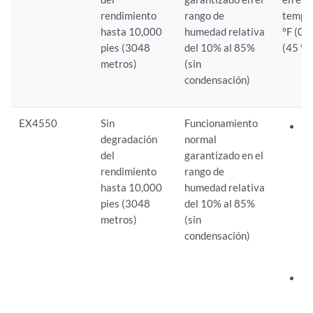
rendimiento
rango de
tempe
hasta 10,000
humedad relativa
°F (0 
pies (3048
del 10% al 85%
(45 °C
metros)
(sin
condensación)
EX4550
Sin
Funcionamiento
C
degradación
normal
E
del
garantizado en el
fu
rendimiento
rango de
no
hasta 10,000
humedad relativa
ga
pies (3048
del 10% al 85%
el
metros)
(sin
te
condensación)
32
11
C
EX
fu