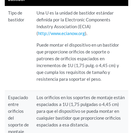
Tipo de
Una U es la unidad de bastidor estándar
bastidor
definida por la Electronic Components
Industry Association (ECIA)
(
http://www.ecianow.org
).
Puede montar el dispositivo en un bastidor
que proporcione orificios de soporte o
patrones de orificios espaciados en
incrementos de 1U (1,75 pulg. o 4,45 cm) y
que cumpla los requisitos de tamaño y
resistencia para soportar el peso.
Espaciado
Los orificios en los soportes de montaje están
entre
espaciados a 1U (1,75 pulgadas o 4,45 cm)
orificios
para que el dispositivo se pueda montar en
del
cualquier bastidor que proporcione orificios
soporte de
espaciados a esa distancia.
montaje