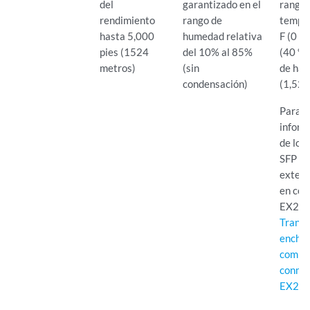
del
garantizado en el
rango 
rendimiento
rango de
temper
hasta 5,000
humedad relativa
F (0 ° 
pies (1524
del 10% al 85%
(40 ° C
metros)
(sin
de has
condensación)
(1,524
Para o
inform
de los
SFP d
extend
en co
EX220
Trans
enchuf
compat
conmu
EX22