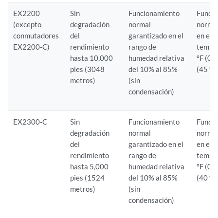
EX2200
Sin
Funcionamiento
Funci
(excepto
degradación
normal
normal
conmutadores
del
garantizado en el
en el 
EX2200-C)
rendimiento
rango de
tempe
hasta 10,000
humedad relativa
°F (0 
pies (3048
del 10% al 85%
(45 °C
metros)
(sin
condensación)
EX2300-C
Sin
Funcionamiento
Funci
degradación
normal
normal
del
garantizado en el
en el 
rendimiento
rango de
tempe
hasta 5,000
humedad relativa
°F (0 
pies (1524
del 10% al 85%
(40 °C
metros)
(sin
condensación)