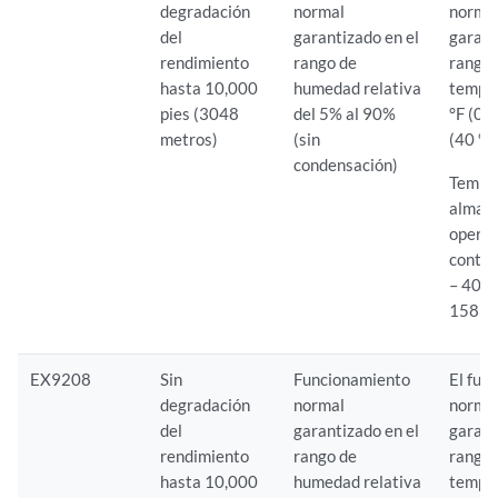
degradación
normal
normal
del
garantizado en el
garant
rendimiento
rango de
rango 
hasta 10,000
humedad relativa
tempe
pies (3048
del 5% al 90%
°F (0 
metros)
(sin
(40 °C
condensación)
Tempe
almac
operat
conten
– 40 °F
158 °F
EX9208
Sin
Funcionamiento
El fun
degradación
normal
normal
del
garantizado en el
garant
rendimiento
rango de
rango 
hasta 10,000
humedad relativa
tempe