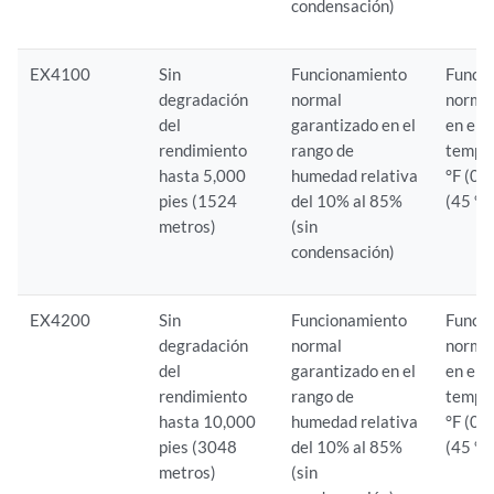
condensación)
EX4100
Sin
Funcionamiento
Funci
degradación
normal
normal
del
garantizado en el
en el 
rendimiento
rango de
tempe
hasta 5,000
humedad relativa
°F (0 
pies (1524
del 10% al 85%
(45 °C
metros)
(sin
condensación)
EX4200
Sin
Funcionamiento
Funci
degradación
normal
normal
del
garantizado en el
en el 
rendimiento
rango de
tempe
hasta 10,000
humedad relativa
°F (0 
pies (3048
del 10% al 85%
(45 °C
metros)
(sin