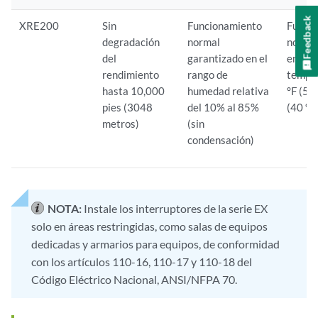
Feedback
XRE200
Sin
Funcionamiento
Funci
degradación
normal
normal
del
garantizado en el
en el 
rendimiento
rango de
tempe
hasta 10,000
humedad relativa
°F (5 
pies (3048
del 10% al 85%
(40 °C
metros)
(sin
condensación)
NOTA:
Instale los interruptores de la serie EX
solo en áreas restringidas, como salas de equipos
dedicadas y armarios para equipos, de conformidad
con los artículos 110-16, 110-17 y 110-18 del
Código Eléctrico Nacional, ANSI/NFPA 70.