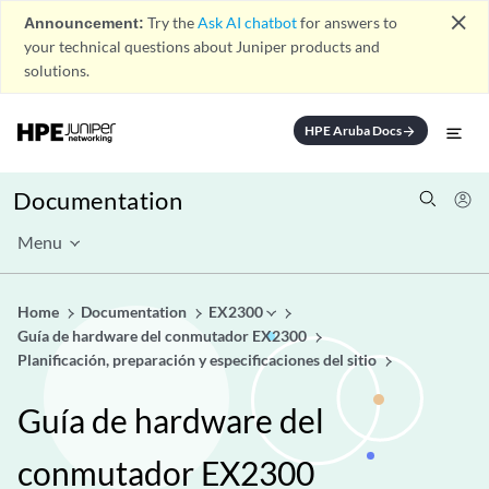
close
Announcement:
Try the
Ask AI chatbot
for answers to
your technical questions about Juniper products and
solutions.
HPE Aruba Docs
arrow_forward
Documentation
Menu
Home
Documentation
EX2300
Guía de hardware del conmutador EX2300
Planificación, preparación y especificaciones del sitio
Guía de hardware del
conmutador EX2300