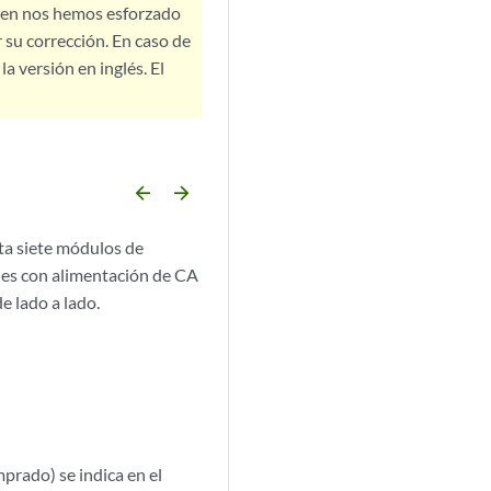
bien nos hemos esforzado
 su corrección. En caso de
a versión en inglés. El
arrow_backward
arrow_forward
ta siete módulos de
ones con alimentación de CA
e lado a lado.
prado) se indica en el