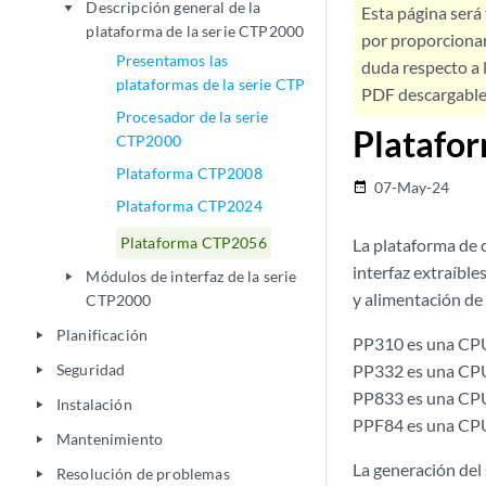
Descripción general de la
play_arrow
Esta página será
plataforma de la serie CTP2000
por proporcionar
Presentamos las
duda respecto a l
plataformas de la serie CTP
PDF descargable 
Procesador de la serie
Platafo
CTP2000
Plataforma CTP2008
07-May-24
date_range
Plataforma CTP2024
Plataforma CTP2056
La plataforma de 
interfaz extraíbl
Módulos de interfaz de la serie
play_arrow
y alimentación de 
CTP2000
Planificación
play_arrow
PP310 es una CPU
Seguridad
PP332 es una CPU
play_arrow
PP833 es una CPU
Instalación
play_arrow
PPF84 es una CPU
Mantenimiento
play_arrow
La generación del
Resolución de problemas
play_arrow