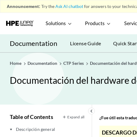
Announcement:
Try the
Ask AI chatbot
for answers to your technica
Solutions
Products
Servi
Documentation
License Guide
Quick Star
Home
Documentation
CTP Series
Documentación del har
Documentación del hardware 
keyboard_arrow_left
Table of Contents
Expand all
¿Fue útil esta trad
Descripción general
play_arrow
DESCARGO D