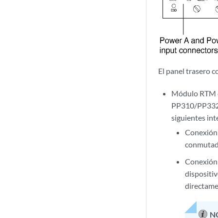
El panel trasero 
Módulo RTM de
PP310/PP332 (G
siguientes int
Conexión 
conmutado
Conexión 
dispositi
directame
N