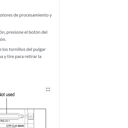
 motores de procesamiento y
ión, presione el botón del
ión.
e los tornillos del pulgar
a y tire para retirar la
)
zoom_out_map