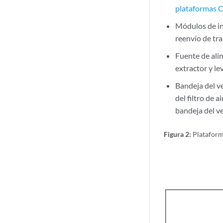
plataformas
Módulos de in
reenvío de tr
Fuente de alim
extractor y le
Bandeja del ven
del filtro de a
bandeja del ve
Figura 2:
Plataform