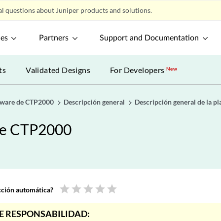
l questions about Juniper products and solutions.
ces
Partners
Support and Documentation
ts
Validated Designs
For Developers
New
dware de CTP2000
Descripción general
Descripción general de la p
de CTP2000
star
star
star
star
star
ucción automática?
E RESPONSABILIDAD: