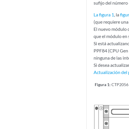
sufijo del númer
La figura 1
, la
figu
(que requiere una
El nuevo módulo 
que el módulo en 
Si está actualiza
PPF84 (CPU Gen 4)
ninguna de las int
Si desea actualiz
Actualización de
Figura 1:
CTP2056 c