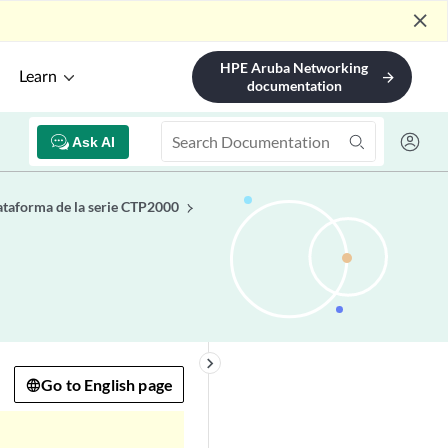
close
HPE Aruba Networking
Learn
arrow_forward
documentation
Ask AI
lataforma de la serie CTP2000
keyboard_arrow_right
Go to English page