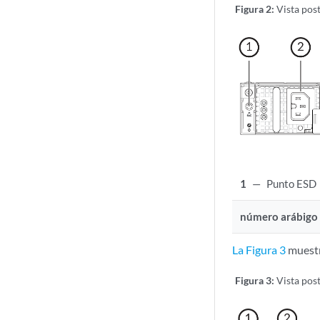
Figura 2:
Vista pos
1
—
Punto ESD
número arábigo
La Figura 3
muestr
Figura 3:
Vista pos