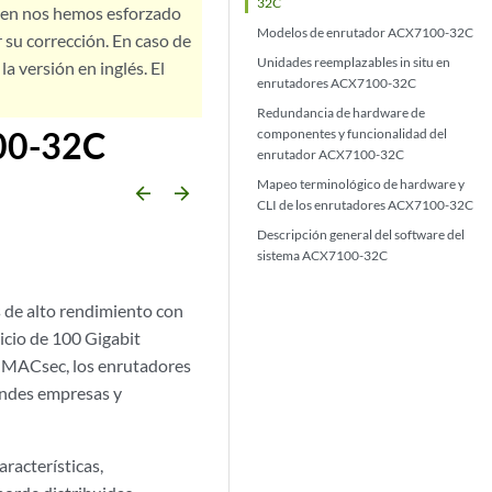
32C
bien nos hemos esforzado
Modelos de enrutador ACX7100-32C
 su corrección. En caso de
Unidades reemplazables in situ en
a versión en inglés. El
enrutadores ACX7100-32C
Redundancia de hardware de
100-32C
componentes y funcionalidad del
enrutador ACX7100-32C
Mapeo terminológico de hardware y
arrow_backward
arrow_forward
CLI de los enrutadores ACX7100-32C
Descripción general del software del
sistema ACX7100-32C
de alto rendimiento con
icio de 100 Gigabit
a MACsec, los enrutadores
andes empresas y
racterísticas,