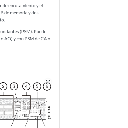
r de enrutamiento y el
 GB de memoria y dos
to.
dundantes (PSM). Puede
ida o AO) y con PSM de CA o
zoom_out_map