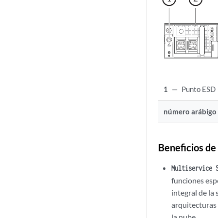
1
—
Punto ESD
número arábigo
Beneficios d
Multiservice 
funciones esp
integral de la
arquitecturas
la nube.