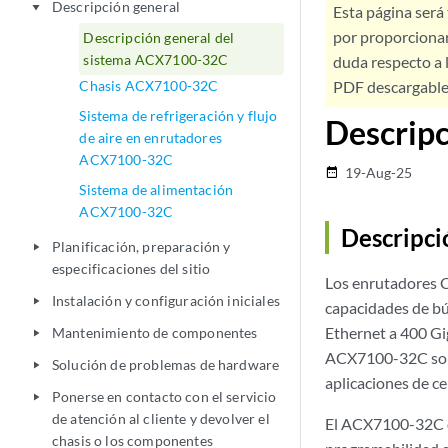
Descripción general
play_arrow
Esta página será
por proporcionar
Descripción general del
sistema ACX7100-32C
duda respecto a l
Chasis ACX7100-32C
PDF descargable 
Sistema de refrigeración y flujo
Descrip
de aire en enrutadores
ACX7100-32C
19-Aug-25
date_range
Sistema de alimentación
ACX7100-32C
Descripc
Planificación, preparación y
play_arrow
especificaciones del sitio
Los enrutadores 
Instalación y configuración iniciales
play_arrow
capacidades de bú
Ethernet a 400 Gi
Mantenimiento de componentes
play_arrow
ACX7100-32C son i
Solución de problemas de hardware
play_arrow
aplicaciones de ce
Ponerse en contacto con el servicio
play_arrow
de atención al cliente y devolver el
El ACX7100-32C of
chasis o los componentes