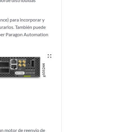
borde distribuidas
nce) para incorporar y
urarlos. También puede
iper Paragon Automation
zoom_out_map
un motor de reenvío de