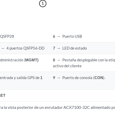
s QSFP28
6
—
Puerto USB
—
4 puertos QSFP56-DD
7
—
LED de estado
dministración (
MGMT)
8
—
Pestaña desplegable con la etiq
activo del cliente
 entrada y salida GPS de
1
9
—
Puerto de consola (
CON
).
SET
a la vista posterior de un enrutador ACX7100-32C alimentado p