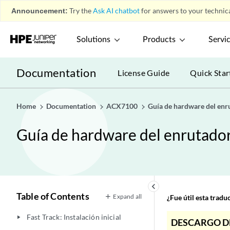
Announcement:
Try the
Ask AI chatbot
for answers to your technica
Solutions
Products
Servi
Documentation
License Guide
Quick Star
Home
Documentation
ACX7100
Guía de hardware del en
Guía de hardware del enrutad
keyboard_arrow_left
Table of Contents
Expand all
¿Fue útil esta trad
Fast Track: Instalación inicial
play_arrow
DESCARGO D