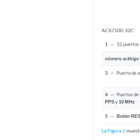
ACX7100-32C
1
—
32 puerto
número arábigo
3
—
Puerto de a
4
—
Puertos de
PPS
y
10 MHz
5
—
Botón RE
La Figura 2
muestr