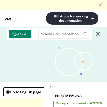
close
HPE Aruba Networking
Learn
arrow_forward
documentation
Ask AI
keyboard_arrow_right
Go to English page
EN ESTA PÁGINA
Descripción del enrutador ACX7100-