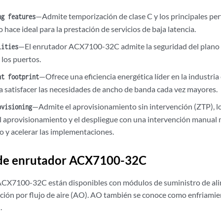
—Admite temporización de clase C y los principales per
ng features
lo hace ideal para la prestación de servicios de baja latencia.
—El enrutador ACX7100-32C admite la seguridad del plano
lities
 los puertos.
—Ofrece una eficiencia energética líder en la industria
nt footprint
 satisfacer las necesidades de ancho de banda cada vez mayores.
—Admite el aprovisionamiento sin intervención (ZTP), l
ovisioning
l aprovisionamiento y el despliegue con una intervención manual 
o y acelerar las implementaciones.
de enrutador ACX7100-32C
ACX7100-32C están disponibles con módulos de suministro de al
ación por flujo de aire (AO). AO también se conoce como enfriamie
.