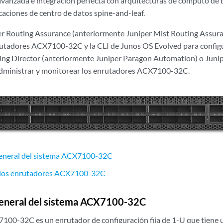
vanzada e integración perfecta con arquitecturas de cómputo de 
caciones de centro de datos spine-and-leaf.
r Routing Assurance (anteriormente Juniper Mist Routing Assura
rutadores ACX7100-32C y la CLI de Junos OS Evolved para config
ting Director (anteriormente Juniper Paragon Automation) o Jun
administrar y monitorear los enrutadores ACX7100-32C.
general del sistema ACX7100-32C
e los enrutadores ACX7100-32C
general del sistema ACX7100-32C
100-32C es un enrutador de configuración fija de 1-U que tiene 