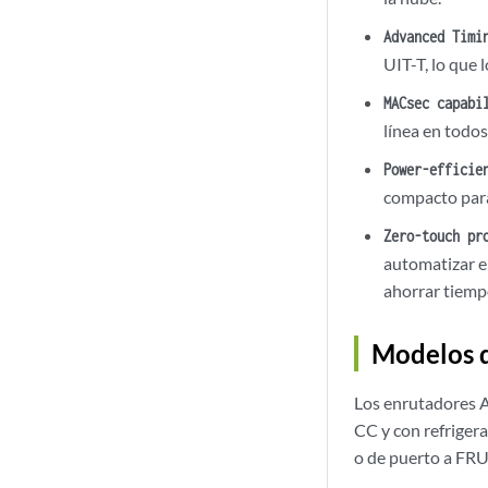
Advanced Timi
UIT-T, lo que 
MACsec capabi
línea en todos
Power-efficie
compacto para
Zero-touch pr
automatizar e
ahorrar tiemp
Modelos 
Los enrutadores 
CC y con refriger
o de puerto a FRU