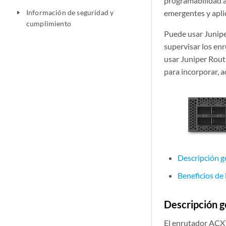
programabilidad a
Información de seguridad y
emergentes y apli
play_arrow
cumplimiento
Puede usar Junipe
supervisar los en
usar Juniper Rou
para incorporar, 
Descripción 
Beneficios d
Descripción 
El enrutador ACX7