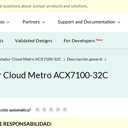
l questions about Juniper products and solutions.
ces
Partners
Support and Documentation
ts
Validated Designs
For Developers
New
rutador Cloud Metro ACX7100-32C
Descripción general
or Cloud Metro ACX7100-32C
star
star
star
star
star
ucción automática?
E RESPONSABILIDAD: