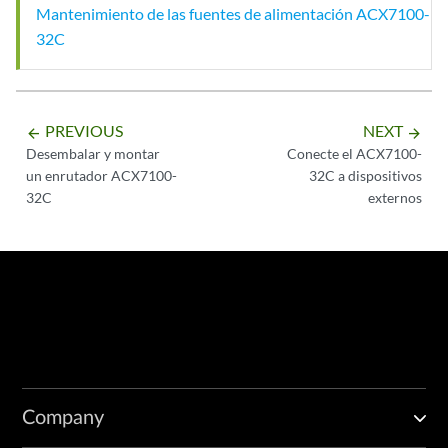
Mantenimiento de las fuentes de alimentación ACX7100-
32C
PREVIOUS
NEXT
arrow_backward
arrow_forward
Desembalar y montar
Conecte el ACX7100-
un enrutador ACX7100-
32C a dispositivos
32C
externos
Company