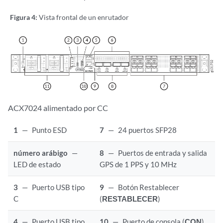
Figura 4:
Vista frontal de un enrutador
ACX7024 alimentado por CC
1
—
Punto ESD
7
—
24 puertos SFP28
número arábigo
—
8
—
Puertos de entrada y salida
LED de estado
GPS de 1 PPS y 10 MHz
3
—
Puerto USB tipo
9
—
Botón Restablecer
C
(
RESTABLECER
)
4
—
Puerto USB tipo
10
—
Puerto de consola (
CON
)