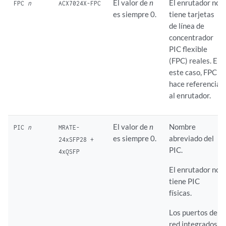
El valor de
n
El enrutador no
FPC
n
ACX7024X-FPC
es siempre 0.
tiene tarjetas
de línea de
concentrador
PIC flexible
(FPC) reales. En
este caso, FPC
hace referencia
al enrutador.
El valor de
n
Nombre
PIC
n
MRATE-
es siempre 0.
abreviado del
24xSFP28 +
PIC.
4xQSFP
El enrutador no
tiene PIC
físicas.
Los puertos de
red integrados