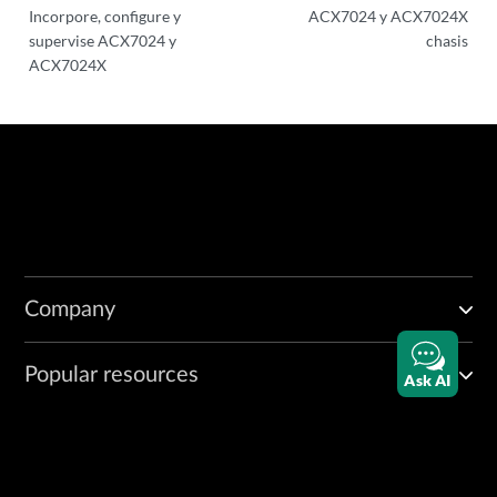
Incorpore, configure y
ACX7024 y ACX7024X
supervise ACX7024 y
chasis
ACX7024X
Company
Popular resources
Ask AI