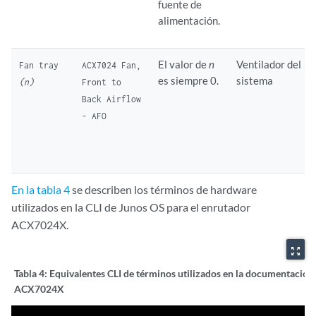
fuente de
alimentación.
El valor de
n
Ventilador del
Fan tray
ACX7024 Fan,
es siempre 0.
sistema
(n)
Front to
Back Airflow
- AFO
En la tabla 4
se describen los términos de hardware
utilizados en la CLI de Junos OS para el enrutador
ACX7024X.
zoom_out_map
Tabla 4:
Equivalentes CLI de términos utilizados en la documentación
ACX7024X