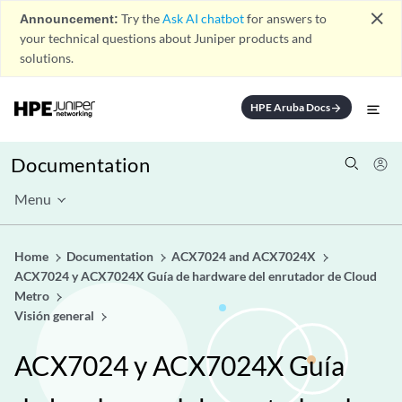
close
Announcement:
Try the
Ask AI chatbot
for answers to
your technical questions about Juniper products and
solutions.
HPE Aruba Docs
arrow_forward
Documentation
Menu
Home
Documentation
ACX7024 and ACX7024X
ACX7024 y ACX7024X Guía de hardware del enrutador de Cloud
Metro
Visión general
ACX7024 y ACX7024X Guía