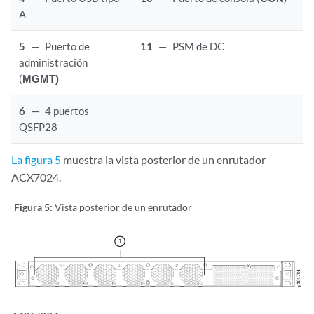
A
5
—
Puerto de
11
—
PSM de DC
administración
(
MGMT)
6
—
4 puertos
QSFP28
La figura 5
muestra la vista posterior de un enrutador
ACX7024.
Figura 5:
Vista posterior de un enrutador