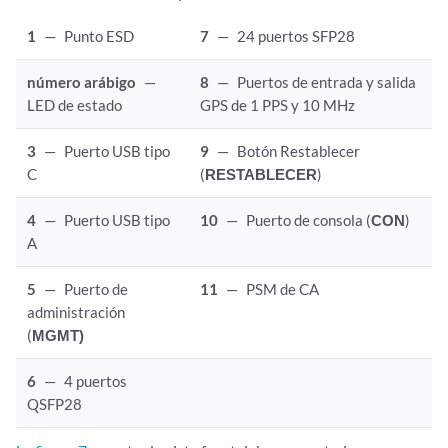
1
—
Punto ESD
7
—
24 puertos SFP28
número arábigo
—
8
—
Puertos de entrada y salida
LED de estado
GPS de 1 PPS y 10 MHz
3
—
Puerto USB tipo
9
—
Botón Restablecer
C
(
RESTABLECER
)
4
—
Puerto USB tipo
10
—
Puerto de consola (
CON
)
A
5
—
Puerto de
11
—
PSM de CA
administración
(
MGMT)
6
—
4 puertos
QSFP28