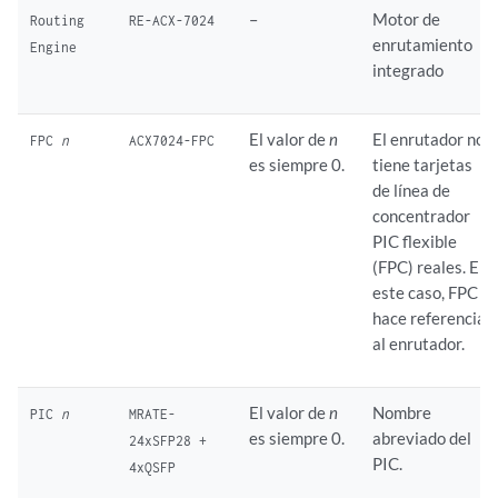
–
Motor de
Routing
RE-ACX-7024
enrutamiento
Engine
integrado
El valor de
n
El enrutador no
FPC
n
ACX7024-FPC
es siempre 0.
tiene tarjetas
de línea de
concentrador
PIC flexible
(FPC) reales. En
este caso, FPC
hace referencia
al enrutador.
El valor de
n
Nombre
PIC
n
MRATE-
es siempre 0.
abreviado del
24xSFP28 +
PIC.
4xQSFP