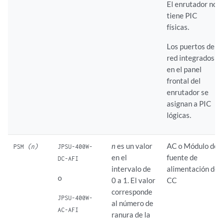
El enrutador no
tiene PIC
físicas.
Los puertos de
red integrados
en el panel
frontal del
enrutador se
asignan a PIC
lógicas.
n
es un valor
AC o
Módulo de
PSM
(n)
JPSU-400W-
en el
fuente de
DC-AFI
intervalo de
alimentación de
o
0 a 1. El valor
CC
corresponde
JPSU-400W-
al número de
AC-AFI
ranura de la