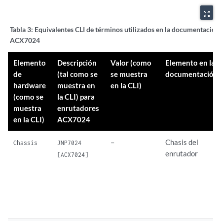
zoom_out_map
Tabla 3:
Equivalentes CLI de términos utilizados en la documentación
ACX7024
Elemento
Descripción
Valor (como
Elemento en la
de
(tal como se
se muestra
documentación
hardware
muestra en
en la CLI)
(como se
la CLI) para
muestra
enrutadores
en la CLI)
ACX7024
–
Chasis del
Chassis
JNP7024
enrutador
[ACX7024]