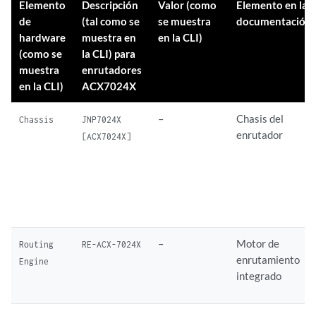
Elemento
Descripción
Valor (como
Elemento en la
de
(tal como se
se muestra
documentación
hardware
muestra en
en la CLI)
(como se
la CLI) para
muestra
enrutadores
en la CLI)
ACX7024X
–
Chasis del
Chassis
JNP7024X
enrutador
[ACX7024X]
–
Motor de
Routing
RE-ACX-7024X
enrutamiento
Engine
integrado