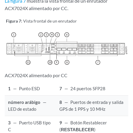
La figura 7
muestra la vista frontal de un enrutador
ACX7024X alimentado por CC.
Figura 7:
Vista frontal de un enrutador
ACX7024X alimentado por CC
1
—
Punto ESD
7
—
24 puertos SFP28
número arábigo
—
8
—
Puertos de entrada y salida
LED de estado
GPS de 1 PPS y 10 MHz
3
—
Puerto USB tipo
9
—
Botón Restablecer
C
(
RESTABLECER
)