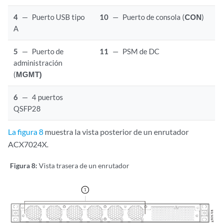
4
—
Puerto USB tipo
10
—
Puerto de consola (
CON
)
A
5
—
Puerto de
11
—
PSM de DC
administración
(
MGMT)
6
—
4 puertos
QSFP28
La figura 8
muestra la vista posterior de un enrutador
ACX7024X.
Figura 8:
Vista trasera de un enrutador