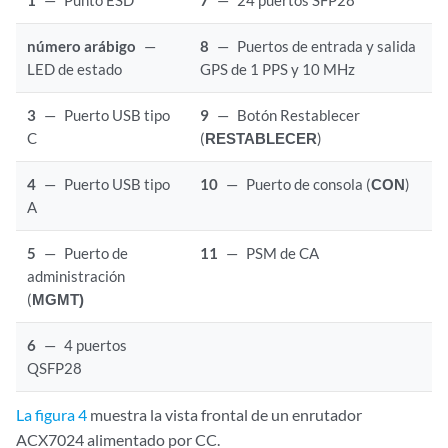
número arábigo
—
8
—
Puertos de entrada y salida
LED de estado
GPS de 1 PPS y 10 MHz
3
—
Puerto USB tipo
9
—
Botón Restablecer
C
(
RESTABLECER
)
4
—
Puerto USB tipo
10
—
Puerto de consola (
CON
)
A
5
—
Puerto de
11
—
PSM de CA
administración
(
MGMT)
6
—
4 puertos
QSFP28
La figura 4
muestra la vista frontal de un enrutador
ACX7024 alimentado por CC.