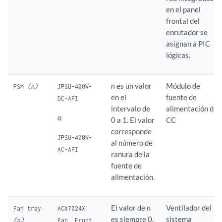
en el panel
frontal del
enrutador se
asignan a PIC
lógicas.
n
es un valor
Módulo de
PSM
(n)
JPSU-400W-
en el
fuente de
DC-AFI
intervalo de
alimentación de
o
0 a 1. El valor
CC
corresponde
JPSU-400W-
al número de
AC-AFI
ranura de la
fuente de
alimentación.
El valor de
n
Ventilador del
Fan tray
ACX7024X
es siempre 0.
sistema
(n)
Fan, Front