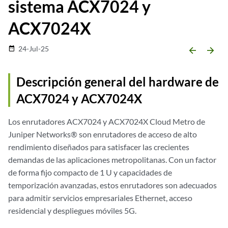
sistema ACX7024
y
ACX7024X
24-Jul-25
date_range
arrow_backward
arrow_forward
Descripción general del hardware de
ACX7024 y ACX7024X
Los enrutadores ACX7024
y ACX7024X
Cloud Metro de
Juniper Networks® son enrutadores de acceso de alto
rendimiento diseñados para satisfacer las crecientes
demandas de las aplicaciones metropolitanas. Con un factor
de forma fijo compacto de 1 U y capacidades de
temporización avanzadas, estos enrutadores son adecuados
para admitir servicios empresariales Ethernet, acceso
residencial y despliegues móviles 5G.