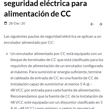
seguridad eléctrica para
alimentación de CC
28-Dec-20
date_range
arrow_backward
arrow_forward
Las siguientes pautas de seguridad eléctrica se aplican a un
enrutador alimentado por CC:
Un enrutador alimentado por CC está equipado con un
bloque de terminales de CC que está clasificado para los
requisitos de alimentación de un enrutador configurado
al máximo. Para suministrar energía suficiente, termine
el cableado de entrada de CC en una fuente de CC de
instalación capaz de suministrar al menos 5 A @ –
48 VCC por entrada para cada fuente de alimentación.
Recomendamos que la fuente de CC de la instalación de
48 VCC esté equipada con un disyuntor clasificado en 5
A @ –48 VCC) como mínimo, o según lo requiera el