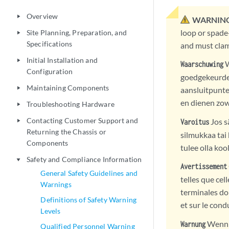
Overview
play_arrow
WARNING
loop or spade
Site Planning, Preparation, and
play_arrow
Specifications
and must clam
Initial Installation and
play_arrow
W
Waarschuwing
Configuration
goedgekeurde 
Maintaining Components
play_arrow
aansluitpunte
en dienen zowe
Troubleshooting Hardware
play_arrow
Contacting Customer Support and
Jos s
Varoitus
play_arrow
Returning the Chassis or
silmukkaa tai 
Components
tulee olla koo
Safety and Compliance Information
play_arrow
Avertissement
General Safety Guidelines and
telles que cel
Warnings
terminales doi
Definitions of Safety Warning
et sur le cond
Levels
Wenn L
Warnung
Qualified Personnel Warning