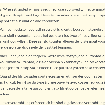
:
When stranded wiring is required, use approved wiring terminat
-type with upturned lugs. These terminations must be the appropri
p both the insulation and conductor.
anneer geslagen bedrading vereist is, dient u bedrading te gebrui
aansluitingspunten, zoals het gesloten-lus type of het grijpersch
n omhoog wijzen. Deze aansluitpunten dienen de juiste maat voo
l de isolatie als de geleider vast te klemmen.
äikeellinen johdin on tarpeen, käytä hyväksyttyä johdinliitäntää, e
kourumaista liitäntää, jossa on ylöspäin käännetyt kiinnityskorvat. 
ltaan johtimiin sopivia ja niiden tulee puristaa yhteen sekä eristee
Quand des fils torsadés sont nécessaires, utiliser des douilles t
les à circuit fermé ou du type à plage ouverte avec cosses rebrouss
vent être de la taille qui convient aux fils et doivent être refermées
ucteur.
itzenverdrahtung erforderlich ist, sind zugelassene Verdrahtungsa