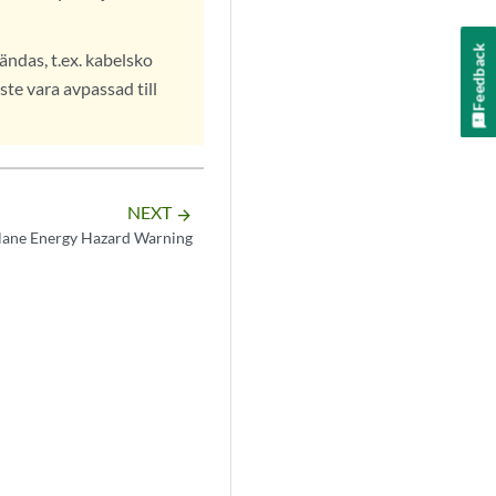
Feedback
ndas, t.ex. kabelsko
te vara avpassad till
NEXT
arrow_forward
ane Energy Hazard Warning