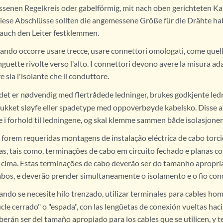
ssenen Regelkreis oder gabelförmig, mit nach oben gerichteten K
ese Abschlüsse sollten die angemessene Größe für die Drähte ha
s auch den Leiter festklemmen.
ndo occorre usare trecce, usare connettori omologati, come quelli
inguette rivolte verso l'alto. I connettori devono avere la misura ada
 sia l'isolante che il conduttore.
det er nødvendig med flertrådede ledninger, brukes godkjente led
lukket sløyfe eller spadetype med oppoverbøyde kabelsko. Disse a
se i forhold til ledningene, og skal klemme sammen både isolasjone
orem requeridas montagens de instalação eléctrica de cabo torci
s, tais como, terminações de cabo em circuito fechado e planas c
 cima. Estas terminações de cabo deverão ser do tamanho apropri
abos, e deverão prender simultaneamente o isolamento e o fio con
ndo se necesite hilo trenzado, utilizar terminales para cables ho
ucle cerrado" o "espada", con las lengüetas de conexión vueltas haci
berán ser del tamaño apropiado para los cables que se utilicen, y 