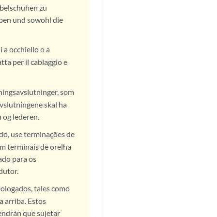
abelschuhen zu
ben und sowohl die
 a occhiello o a
tta per il cablaggio e
ningsavslutninger, som
vslutningene skal ha
n og lederen.
do, use terminações de
om terminais de orelha
ado para os
dutor.
mologados, tales como
a arriba. Estos
tendrán que sujetar