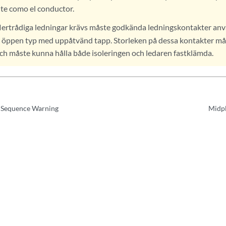
nte como el conductor.
lertrådiga ledningar krävs måste godkända ledningskontakter anvä
er öppen typ med uppåtvänd tapp. Storleken på dessa kontakter mås
ch måste kunna hålla både isoleringen och ledaren fastklämda.
 Sequence Warning
Midpl