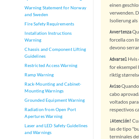
einen geschlo
Warning Statement for Norway
verwenden. Di
and Sweden
Isolierung al
Fire Safety Requirements
Qua
Avvertenza
Installation Instructions
forcella con l
Warning
devono serrare
Chassis and Component Lifting
Guidelines
Hvis 
Advarsel
Restricted Access Warning
for eksempel 
riktig størrel
Ramp Warning
Rack-Mounting and Cabinet-
Quando f
Aviso
Mounting Warnings
cabo aprovada
Grounded Equipment Warning
voltados para
respectivos c
Radiation from Open Port
Apertures Warning
Cua
¡Atención!
Laser and LED Safety Guidelines
las de tipo "b
and Warnings
terminales de