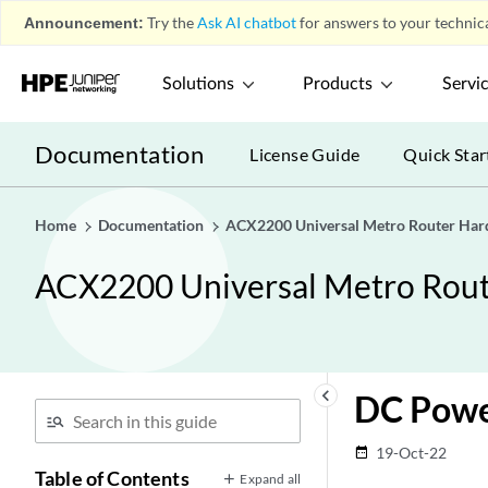
Announcement:
Try the
Ask AI chatbot
for answers to your technica
Solutions
Products
Servi
Documentation
License Guide
Quick Star
Home
Documentation
ACX2200 Universal Metro Router Har
ACX2200 Universal Metro Rou
keyboard_arrow_left
DC Powe
19-Oct-22
date_range
Table of Contents
Expand all