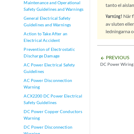
Maintenance and Operational
tanto el aisla
Safety Guidelines and Warnings
När f
Varning!
General Electrical Safety
av sluten ell
Guidelines and Warnings
ledningarna o
Action to Take After an
Electrical Accident
Prevention of Electrostatic
Discharge Damage
PREVIOUS
arrow_backward
DC Power Wiring
AC Power Electrical Safety
Guidelines
AC Power Disconnection
Warning
ACX2200 DC Power Electrical
Safety Guidelines
DC Power Copper Conductors
Warning
DC Power Disconnection
Warning