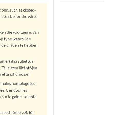
ions, such as closed-
ate size for the wires
ken die voorzien is van
op type waarbij de
r de draden te hebben
simerkiksi suljettua
Tällaisten liitäntöjen
n että johdinosan.
erminales homologuées
ées. Ces douilles
 sur la gaine isolante
bschlüsse, z.B. für