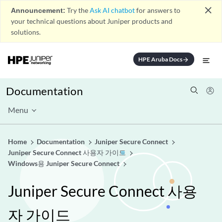
close
Announcement:
Try the
Ask AI chatbot
for answers to
your technical questions about Juniper products and
solutions.
HPE Aruba Docs
arrow_forward
Documentation
Menu
Home
Documentation
Juniper Secure Connect
Juniper Secure Connect 사용자 가이드
Windows용 Juniper Secure Connect
Juniper Secure Connect 사용
자 가이드