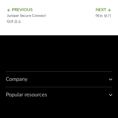
PREVIOUS
NEXT
arrow_backward
arrow_forward
Juniper Secure Connect
메뉴 보기
GUI 요소
Company
Popular resources