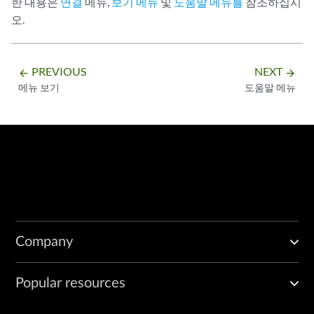
한 내용은
연결
메뉴,
보기 메뉴
및
도움말 메뉴를
참조하십시
오.
PREVIOUS
NEXT
arrow_backward
arrow_forward
메뉴 보기
도움말 메뉴
Company
Popular resources