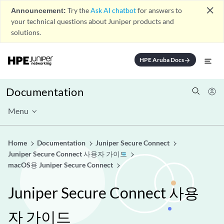
close
Announcement:
Try the
Ask AI chatbot
for answers to
your technical questions about Juniper products and
solutions.
HPE Aruba Docs
arrow_forward
Documentation
Menu
Home
Documentation
Juniper Secure Connect
Juniper Secure Connect 사용자 가이드
macOS용 Juniper Secure Connect
Juniper Secure Connect 사용
자 가이드