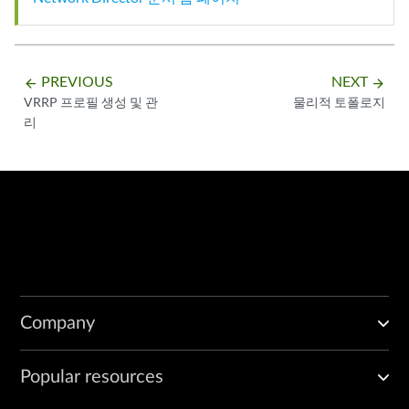
PREVIOUS
NEXT
arrow_backward
arrow_forward
VRRP 프로필 생성 및 관
물리적 토폴로지
리
Company
Popular resources