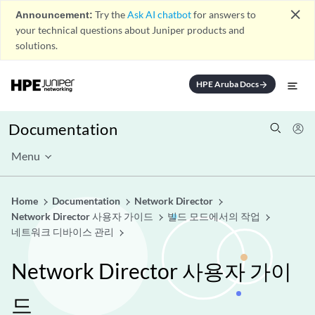
close
Announcement:
Try the
Ask AI chatbot
for answers to
your technical questions about Juniper products and
solutions.
HPE Aruba Docs
arrow_forward
Documentation
Menu
Home
Documentation
Network Director
Network Director 사용자 가이드
빌드 모드에서의 작업
네트워크 디바이스 관리
Network Director 사용자 가이
드