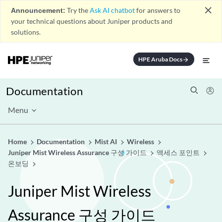
close
Announcement:
Try the
Ask AI chatbot
for answers to
your technical questions about Juniper products and
solutions.
HPE Aruba Docs
arrow_forward
Documentation
Menu
Home
Documentation
Mist AI
Wireless
Juniper Mist Wireless Assurance 구성 가이드
액세스 포인트
온보딩
Juniper Mist Wireless
Assurance 구성 가이드