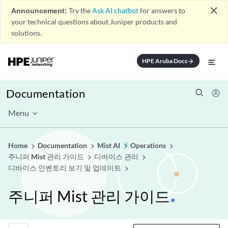
close
Announcement:
Try the
Ask AI chatbot
for answers to
your technical questions about Juniper products and
solutions.
HPE Aruba Docs
arrow_forward
Documentation
Menu
Home
Documentation
Mist AI
Operations
주니퍼 Mist 관리 가이드
디바이스 관리
디바이스 인벤토리 보기 및 업데이트
주니퍼 Mist 관리 가이드