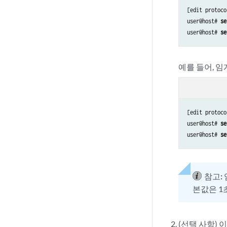
[edit protoco
user@host#
 se
user@host#
 se
예를 들어, 임
[edit protoco
user@host#
 se
user@host#
 se
참고:
본값은 1
(선택 사항)