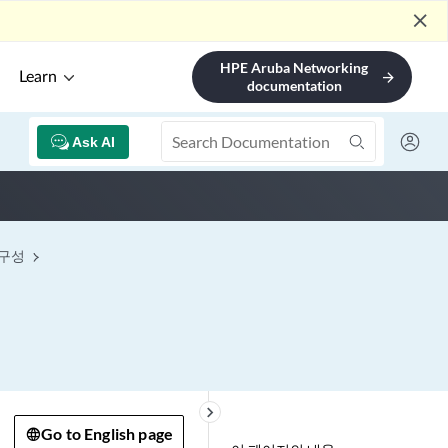
close
HPE Aruba Networking
Learn
arrow_forward
documentation
Ask AI
 구성
keyboard_arrow_right
Go to English page