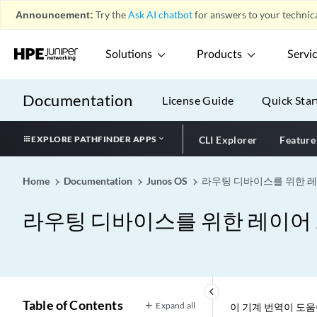
Announcement:
Try the
Ask AI chatbot
for answers to your technica
Solutions
Products
Servi
Documentation
License Guide
Quick Star
EXPLORE PATHFINDER APPS
CLI Explorer
Feature
Home
Documentation
Junos OS
라우팅 디바이스를 위한 레이
라우팅 디바이스를 위한 레이어 2 
keyboard_arrow_left
Table of Contents
Expand all
이 기계 번역이 도