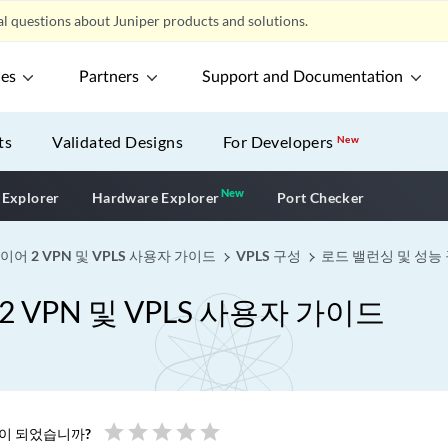
l questions about Juniper products and solutions.
ces
Partners
Support and Documentation
ts
Validated Designs
For Developers
New
New
New application
 Explorer
Hardware Explorer
Port Checker
어 2 VPN 및 VPLS 사용자 가이드
VPLS 구성
로드 밸런싱 및 성능
VPN 및 VPLS 사용자 가이드
star
star
star
star
star
움이 되었습니까?