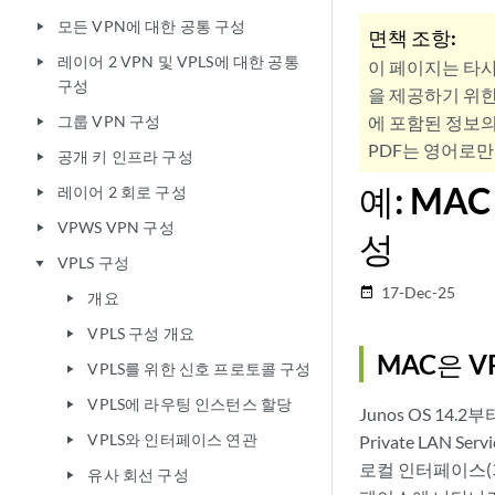
모든 VPN에 대한 공통 구성
play_arrow
면책 조항:
레이어 2 VPN 및 VPLS에 대한 공통
play_arrow
이 페이지는 타
구성
을 제공하기 위한
그룹 VPN 구성
에 포함된 정보의
play_arrow
PDF는 영어로만
공개 키 인프라 구성
play_arrow
예: MA
레이어 2 회로 구성
play_arrow
VPWS VPN 구성
play_arrow
성
VPLS 구성
play_arrow
17-Dec-25
date_range
개요
play_arrow
VPLS 구성 개요
play_arrow
MAC은 
VPLS를 위한 신호 프로토콜 구성
play_arrow
VPLS에 라우팅 인스턴스 할당
play_arrow
Junos OS 14
VPLS와 인터페이스 연관
Private LAN
play_arrow
로컬 인터페이스(
유사 회선 구성
play_arrow