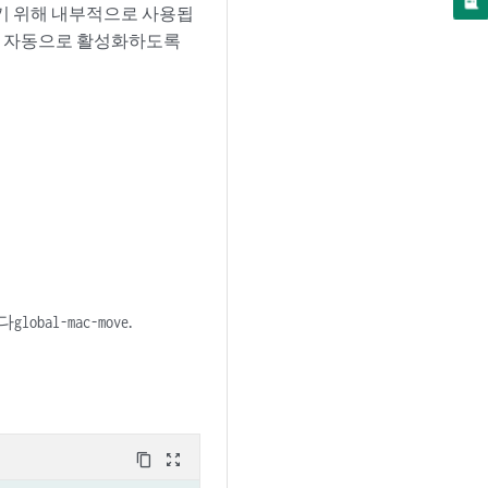
찾기 위해 내부적으로 사용됩
를 자동으로 활성화하도록
다
.
global-mac-move
content_copy
zoom_out_map