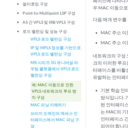
페이스에 나타나거
멀티호밍 구성
play_arrow
우 MAC 이동으로
Point-to-Multipoint LSP 구성
play_arrow
다음 매개 변수를
AS 간 VPLS 및 IRB VPLS 구성
play_arrow
로드 밸런싱 및 성능 구성
play_arrow
MAC 주소 
VPLS 로드 밸런싱 구성
MAC 주소 
IP 및 MPLS 정보를 기반으로
VPLS 로드 밸런싱 구성
네트워크의 구성 오
MX 시리즈 5G 유니버설 라
크의 이러한 루프
우팅 플랫폼에서 VPLS 로드
터페이스를 비활성
밸런싱 구성
유발하는 인터페이
예: MAC 이동으로 인한
기본 학습 인
VPLS 네트워크의 루프 방
방식입니다. 
지 구성
된 인터페이스
MAC 피닝 이해하기
는 MAC의 기
브리지 도메인의 액세스 인
인터페이스 간
터페이스에서 MAC 피닝 구
되어야 합니다
성