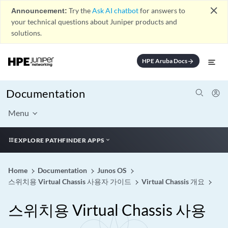
close
Announcement:
Try the
Ask AI chatbot
for answers to
your technical questions about Juniper products and
solutions.
HPE Aruba Docs
arrow_forward
Documentation
Menu
EXPLORE PATHFINDER APPS
Home
Documentation
Junos OS
스위치용 Virtual Chassis 사용자 가이드
Virtual Chassis 개요
스위치용 Virtual Chassis 사용