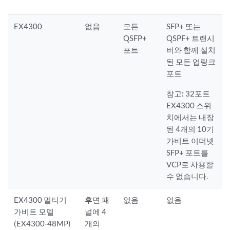
EX4300
없음
모든
SFP+ 또는
QSFP+
QSPF+ 트랜시
포트
버와 함께 설치
된 모든 업링크
포트
참고:
32포트
EX4300 스위
치에서는 내장
된 4개의 10기
가비트 이더넷
SFP+ 포트를
VCP로 사용할
수 없습니다.
EX4300 멀티기
후면 패
없음
없음
가비트 모델
널에 4
(EX4300-48MP)
개의