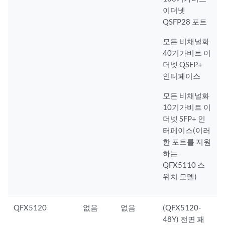
이더넷
QSFP28 포트
모든 비채널화
40기가비트 이
더넷 QSFP+
인터페이스
모든 비채널화
10기가비트 이
더넷 SFP+ 인
터페이스(이러
한 포트를 지원
하는
QFX5110 스
위치 모델)
QFX5120
없음
없음
(QFX5120-
48Y) 전면 패