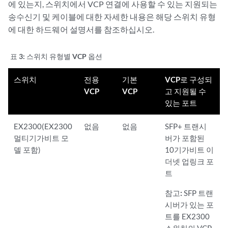
에 있는지, 스위치에서 VCP 연결에 사용할 수 있는 지원되는
송수신기 및 케이블에 대한 자세한 내용은 해당 스위치 유형
에 대한 하드웨어 설명서를 참조하십시오.
표 3:
스위치 유형별 VCP 옵션
스위치
전용
기본
VCP로 구성되
VCP
VCP
고 지원될 수
있는 포트
EX2300(EX2300
없음
없음
SFP+ 트랜시
멀티기가비트 모
버가 포함된
델 포함)
10기가비트 이
더넷 업링크 포
트
참고:
SFP 트랜
시버가 있는 포
트를 EX2300