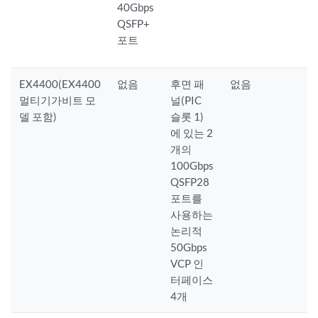
40Gbps
QSFP+
포트
EX4400(EX4400
없음
후면 패
없음
멀티기가비트 모
널(PIC
델 포함)
슬롯 1)
에 있는 2
개의
100Gbps
QSFP28
포트를
사용하는
논리적
50Gbps
VCP 인
터페이스
4개