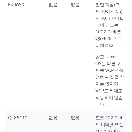
EX4650
없음
없음
전면 패널(포
트 48에서 55)
의 40기가비트
이더넷 또는
100기가비트
QSFP28 포트,
비채널화
참고:
Junos
OS는 다른 포
트를 VCP로 설
정하는 것을 막
지는 않지만
VCP로 제대로
작동하지 않습
니다.
QFX5110
없음
없음
모든 40기가비
트 이더넷 또는
100기가비트