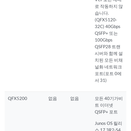
로 작동하지 않
습니다.
(QFX5120-
32C) 40Gbps
QSFP+ 또는
100Gbps
QSFP28 트랜
시버와 함께 설
치된 모든 비채
널화 네트워크
포트(포트 0에
서 31)
QFX5200
없음
없음
모든 40기가비
트 이더넷
QSFP+ 포트
Junos OS 릴리
스 17.3R2-S4