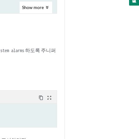
Show
more
하도록 주니퍼
ystem alarms
mware version

ll as address known issues within our currently installed firmware version(
t be available.
content_copy
zoom_out_map