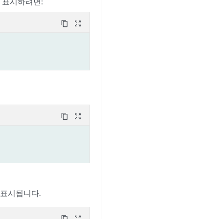
 표시하려면:
content_copy
zoom_out_map
content_copy
zoom_out_map
 표시됩니다.
content_copy
zoom_out_map