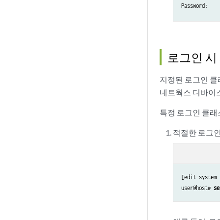
Password:

        July 
Planned Netwo
로그인 시
AFFECTED  LOC
지정된 로그인 클
네트웍스 디바이스
PLANNED ACTIV
특정 로그인 클래
PURPOSE: This
적절한 로그인
WHAT TO EXPEC
[edit system 
user@host# 
se