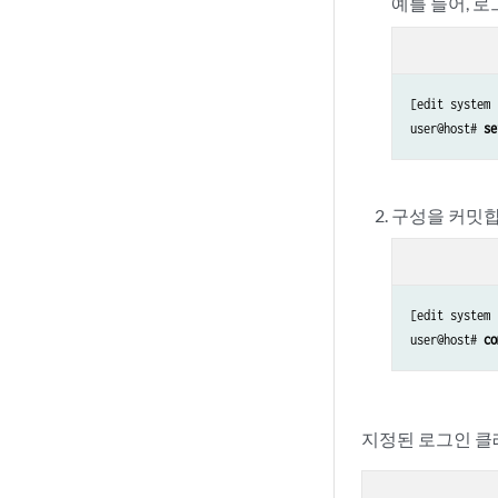
예를 들어, 
[edit system 
user@host# 
se
구성을 커밋합
[edit system 
user@host# 
co
지정된 로그인 클