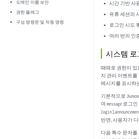
도메인 이름 보안
시간 기반 사
play_arrow
권한 플래그
play_arrow
유휴 세션의 
구성 명령문 및 작동 명령
play_arrow
로그인 시도 
여러 번의 인
시스템 로
때때로 권한이 있
지 관리 이벤트를
메시지를 표시하는
기본적으로
Juno
여
로그인 
message
.
login]
announcemen
반면, 사용자가 
다음 특수 문자를