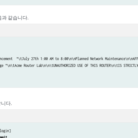
음과 같습니다.
ncement  "\tJuly 27th 1:00 AM to 8:00\n\nPlanned Network Maintenance\n\nAF
ge "\n\tAcme Router Lab\n\n\tUNAUTHORIZED USE OF THIS ROUTER\n\tIS STRICTLY
니다.
login]

mmit