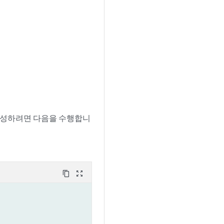
 구성하려면 다음을 수행합니
content_copy
zoom_out_map