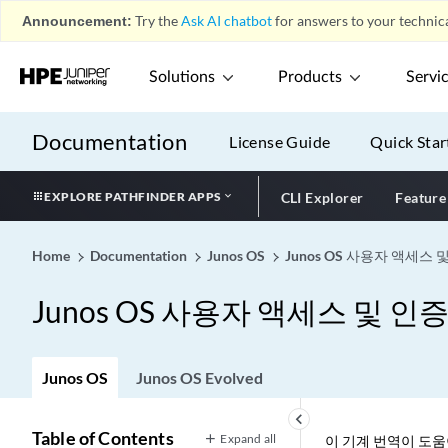
Announcement:
Try the
Ask AI chatbot
for answers to your technica
Solutions
Products
Servi
Documentation
License Guide
Quick Star
EXPLORE PATHFINDER APPS
CLI Explorer
Feature
Home
Documentation
Junos OS
Junos OS 사용자 액세스
Junos OS 사용자 액세스 및 인
Junos OS
Junos OS Evolved
keyboard_arrow_left
Table of Contents
Expand all
이 기계 번역이 도