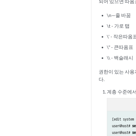
되어 있으면 따옴
\n—줄 바꿈
\t - 가로 탭
\' - 작은따옴
\" - 큰따옴표
\\ - 백슬래시
권한이 있는 사용
다.
계층 수준에
[edit system 
user@host# 
se
user@host# 
se