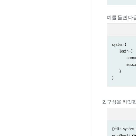
예를 들면 다
system {

    login {

        annou
        messa
    }

구성을 커밋합
[edit system 
user@host# 
co