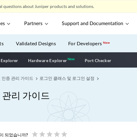
l questions about Juniper products and solutions.
ces
Partners
Support and Documentation
ts
Validated Designs
For Developers
New
New
New application
 Explorer
Hardware Explorer
Port Checker
 및 인증 관리 가이드
로그인 클래스 및 로그인 설정
증 관리 가이드
star
star
star
star
star
움이 되었습니까?