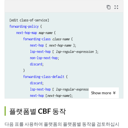
content_copy
zoom_out_map
forwarding-policy
 {

next-hop-map
map-name
 {

forwarding-class
class-name
 {

next-hop
 [ 
next-hop-name
 ];

lsp-next-hop
 [ 
lsp-regular-expression
 ];

non-lsp-next-hop
;

discard
;

        }

forwarding-class-default
 {

discard
;

lsp-next-hop
 [ 
lsp-regular-expression
 ];

Show
more
next-hop
 [
next-hop-name
];

non-lsp-next-hop
;

        }

플랫폼별 CBF 동작
    }

class
class-name
 {

다음 표를 사용하여 플랫폼의 플랫폼별 동작을 검토하십시
classification-override
 {
