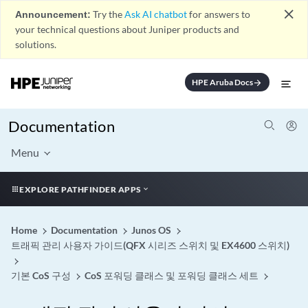
close
Announcement:
Try the
Ask AI chatbot
for answers to
your technical questions about Juniper products and
solutions.
HPE Aruba Docs
arrow_forward
Documentation
Menu
EXPLORE PATHFINDER APPS
Home
Documentation
Junos OS
트래픽 관리 사용자 가이드(QFX 시리즈 스위치 및 EX4600 스위치)
기본 CoS 구성
CoS 포워딩 클래스 및 포워딩 클래스 세트