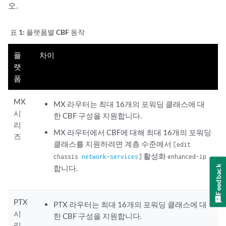
오.
forwarding-class
class-name
;

        }

    }

표 1:
플랫폼별 CBF 동작
플
차이
랫
폼
MX
MX 라우터는 최대 16개의 포워딩 클래스에 대
시
한 CBF 구성을 지원합니다.
리
MX 라우터에서 CBF에 대해 최대 16개의 포워딩
즈
클래스를 지원하려면 계층 수준에서
[edit
활성화
chassis
network-services
]
enhanced-ip
Feedback
합니다.
PTX
PTX 라우터는 최대 16개의 포워딩 클래스에 대
시
한 CBF 구성을 지원합니다.
리