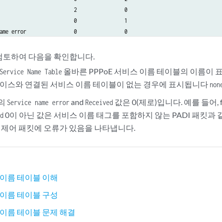
                         2                0

                         0                1

ame error                0                0

 error                   0                0

rror                     0                0

검토하여 다음을 확인합니다.
 packets                 0                0

올바른 PPPoE 서비스 이름 테이블의 이름이 
Service Name Table
ackets                   0                0
이스와 연결된 서비스 이름 테이블이 없는 경우에 표시됩니다
non
의
and
값은 0(제로)입니다. 예를 들어, f
Service name error
Received
0이 아닌 값은 서비스 이름 태그를 포함하지 않는 PADI 패킷과 
d
 제어 패킷에 오류가 있음을 나타냅니다.
스 이름 테이블 이해
스 이름 테이블 구성
스 이름 테이블 문제 해결