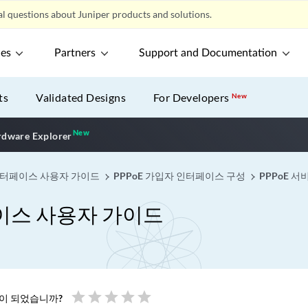
l questions about Juniper products and solutions.
ces
Partners
Support and Documentation
ts
Validated Designs
For Developers
New
New
New application
dware Explorer
 인터페이스 사용자 가이드
PPPoE 가입자 인터페이스 구성
PPPoE 
페이스 사용자 가이드
star
star
star
star
star
움이 되었습니까?