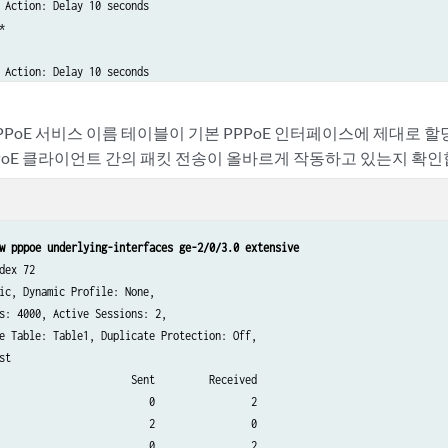
 Action: Delay 10 seconds



 Action: Delay 10 seconds

e: user2–service

 PPPoE 서비스 이름 테이블이 기본 PPPoE 인터페이스에 제대로
ion: Delay 20 seconds
PPPoE 클라이언트 간의 패킷 전송이 올바르게 작동하고 있는지 확인
w pppoe underlying-interfaces ge-2/0/3.0 extensive
dex 72

ic, Dynamic Profile: None,

s: 4000, Active Sessions: 2,

e Table: Table1, Duplicate Protection: Off,

st

                      Sent         Received

                         0                2

                         2                0

                         0                2
