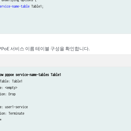
ervice-name-table
 Table1;

PPPoE 서비스 이름 테이블 구성을 확인합니다.
ow pppoe service-name-tables Table1
Table: Table1

e: <empty>

ion: Drop

e: user1–service

ion: Terminate


