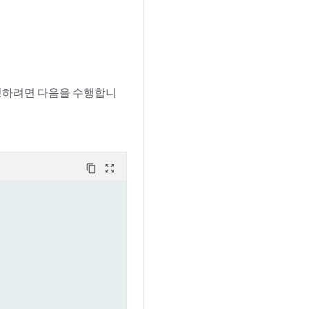
구성하려면 다음을 수행합니
content_copy
zoom_out_map