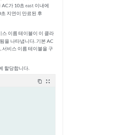
본 AC가 10초
이내에
east
0초 지연이 만료된 후
서비스 이름 테이블이 이 클라
됨을 나타냅니다. 기본 AC
, 서비스 이름 테이블을 구
스에 할당합니다.
content_copy
zoom_out_map