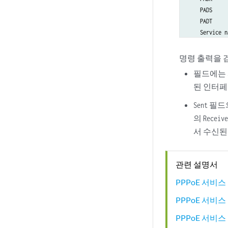
    PADS     
    PADT     
    Service n
    AC system
    Generic e
명령 출력을 
    Malformed
필드에는
    Unknown p
된 인터페
필드
Sent
의
Receive
서 수신된
관련 설명서
PPPoE 서비
PPPoE 서비
PPPoE 서비