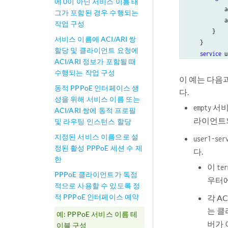
에 0이 아닌 서비스 이름 태
            a
그가 포함된 경우 수행되는
            a
작업 구성
        }

서비스 이름에 ACI/ARI 쌍
    }

할당 및 클라이언트 요청에
service
 u
ACI/ARI 정보가 포함될 때
delay
수행되는 작업 구성
    }

이 예는 다음과
동적 PPPoE 인터페이스 생
다.
성을 위해 서비스 이름 또는
서비
empty
ACI/ARI 쌍에 동적 프로필
라이언트의
및 라우팅 인스턴스 할당
지정된 서비스 이름으로 설
user1-ser
정된 활성 PPPoE 세션 수 제
다.
한
이
ter
PPPoE 클라이언트가 독점
우터에
적으로 사용할 수 있도록 정
적 PPPoE 인터페이스 예약
각 A
는 클
예: PPPoE 서비스 이름 테
버가 
이블 구성