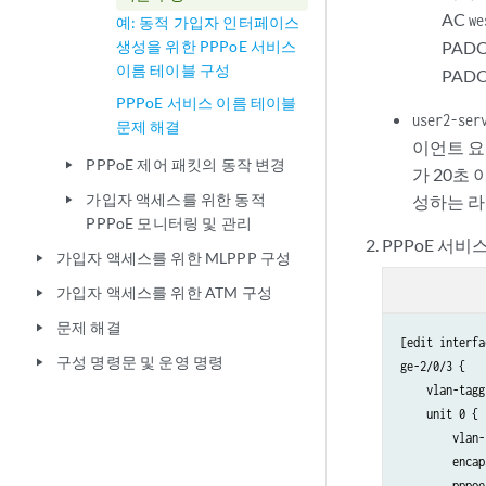
AC
we
예: 동적 가입자 인터페이스
생성을 위한 PPPoE 서비스
PAD
이름 테이블 구성
PAD
PPPoE 서비스 이름 테이블
user2-ser
문제 해결
이언트 요
PPPoE 제어 패킷의 동작 변경
play_arrow
가 20초
가입자 액세스를 위한 동적
성하는 라
play_arrow
PPPoE 모니터링 및 관리
PPPoE 서비
가입자 액세스를 위한 MLPPP 구성
play_arrow
가입자 액세스를 위한 ATM 구성
play_arrow
문제 해결
play_arrow
[edit interfa
구성 명령문 및 운영 명령
play_arrow
ge-2/0/3 {

    vlan-tagg
    unit 0 {

        vlan-
        encap
        pppoe