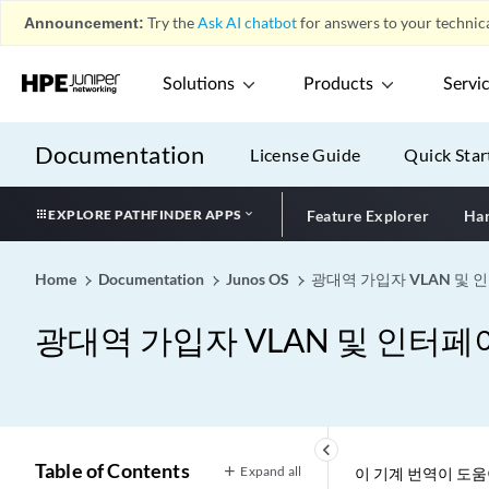
Announcement:
Try the
Ask AI chatbot
for answers to your technica
Solutions
Products
Servi
Documentation
License Guide
Quick Star
EXPLORE PATHFINDER APPS
Feature Explorer
Har
Home
Documentation
Junos OS
광대역 가입자 VLAN 및
광대역 가입자 VLAN 및 인터
keyboard_arrow_left
Table of Contents
Expand all
이 기계 번역이 도