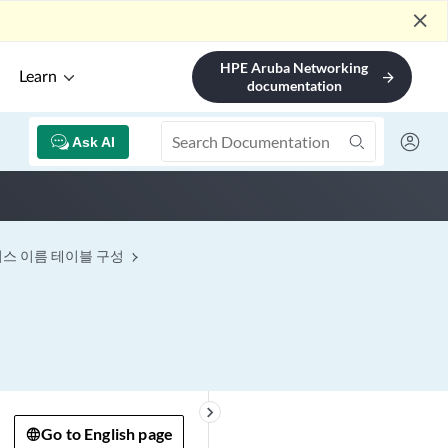
close
HPE Aruba Networking
Learn
arrow_forward
documentation
Ask AI
서비스 이름 테이블 구성
keyboard_arrow_right
Go to English page