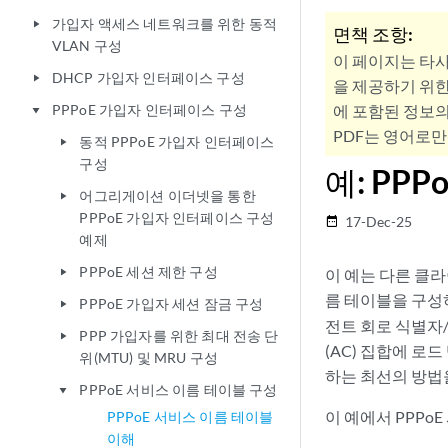
가입자 액세스 네트워크를 위한 동적
play_arrow
면책 조항:
VLAN 구성
이 페이지는 타
DHCP 가입자 인터페이스 구성
play_arrow
을 제공하기 위한
PPPoE 가입자 인터페이스 구성
에 포함된 정보의
play_arrow
PDF는 영어로만
동적 PPPoE 가입자 인터페이스
play_arrow
구성
예: PP
어그리게이션 이더넷을 통한
play_arrow
PPPoE 가입자 인터페이스 구성
17-Dec-25
date_range
예제
PPPoE 세션 제한 구성
이 예는 다른 클
play_arrow
름 테이블을 구성
PPPoE 가입자 세션 잠금 구성
play_arrow
전트 회로 식별자/
PPP 가입자를 위한 최대 전송 단
play_arrow
(AC) 집합에 로
위(MTU) 및 MRU 구성
하는 최선의 방법
PPPoE 서비스 이름 테이블 구성
play_arrow
이 예에서 PPPo
PPPoE 서비스 이름 테이블
이해