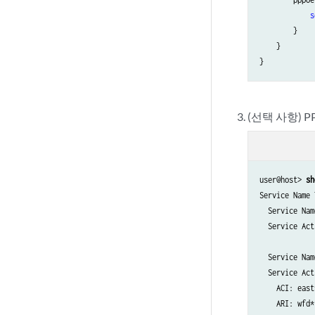
s
        }

    }

(선택 사항) 
user@host> 
sh
Service Name 
  Service Nam
  Service Act
  Service Nam
  Service Act
    ACI: east*
    ARI: wfd*
