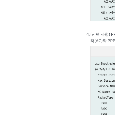
      ACI/ARI
    ACI: west*
    ARI: svl*

      ACI/ARI
  Service Nam
(선택 사항)
  Service Act
터(AC)와 
user@host>
sho
ge-2/0/3.0 In
  State: Stat
  Max Session
  Service Nam
  AC Name: ea
  PacketType 
    PADI     
    PADO     
    PADR     