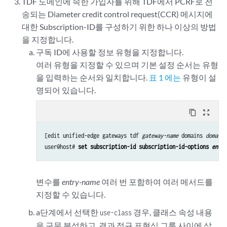
TDF 도메인에 속한 가입자를 위해 TDF에서 PCRF로 전
송되는 Diameter credit control request(CCR) 메시지에
대한 Subscription-ID를 구성하기 위한 하나 이상의 방법
을 지정합니다.
구독 ID에 사용할 정보 유형을 지정합니다.
여러 유형을 지정할 수 있으며 기본 설정 순서는 유형
을 입력하는 순서와 일치합니다.
표 1 에는
유형이 설
명되어 있습니다.
content_copy
zoom_out_map
[edit unified-edge gateways tdf 
gateway-name
 domains 
domain-
user@host# 
set subscription-id subscription-id-options 
entry
변수를
entry-name
여러 번 포함하여 여러 메서드를
지정할 수 있습니다.
a단계에서 선택한
경우, 클래스 속성 내용
use-class
을 구문 분석하고, 결과 정규 표현식 그룹 사이에 삽