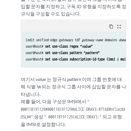
입할 문자를 지정하고, 구독 ID 유형을 지정하도록 정
규식을 구성할 수도 있습니다.
content_copy
zoom_out_map
[edit unified-edge gateways tdf 
gateway-name
 domains 
domain-
user@host# 
set use-class regex “
value
”
user@host# 
set use-class pattern “
pattern
”
user@host# 
set use-class subscription-id-type (imsi | msisdn
여기서
value
는 정규식
pattern
이며 그룹 번호에 대
해 식별
되는 정규식 그룹 사이에 삽입할 문자를 나
\n
타냅니다.
예를 들어, 다음 구성은 IMSI에서
"
000118191129#000118191129#ALICE:DRAV3:#7168#nflat#A
생성
되고 유형
DSL##"
" 000118191129|ALICE:DRAV3:"
을 IMSI로 설정합니다.