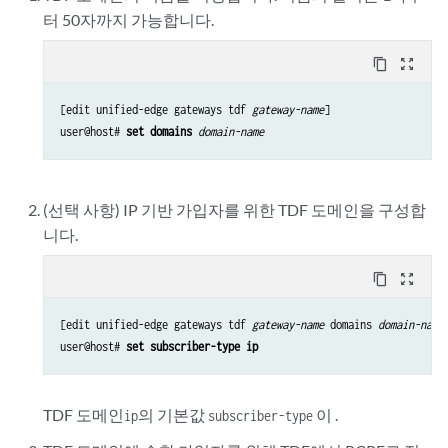
터 50자까지 가능합니다.
content_copy
zoom_out_map
[edit unified-edge gateways tdf 
gateway-name
]

user@host# 
set domains
domain-name
(선택 사항) IP 기반 가입자를 위한 TDF 도메인을 구성합
니다.
content_copy
zoom_out_map
[edit unified-edge gateways tdf 
gateway-name
 domains 
domain-name
]
user@host# 
set subscriber-type ip
TDF 도메인
의 기본값
이 .
ip
subscriber-type