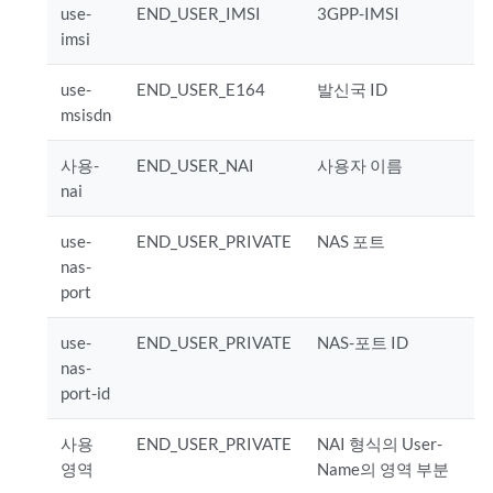
use-
END_USER_IMSI
3GPP-IMSI
imsi
use-
END_USER_E164
발신국 ID
msisdn
사용-
END_USER_NAI
사용자 이름
nai
use-
END_USER_PRIVATE
NAS 포트
nas-
port
use-
END_USER_PRIVATE
NAS-포트 ID
nas-
port-id
사용
END_USER_PRIVATE
NAI 형식의 User-
영역
Name의 영역 부분