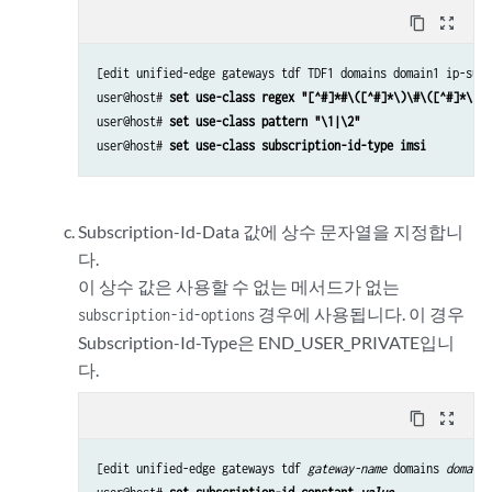
content_copy
zoom_out_map
[edit unified-edge gateways tdf TDF1 domains domain1 ip-subs
user@host# 
set use-class regex "[^#]*#\([^#]*\)\#\([^#]*\)"
user@host# 
set use-class pattern "\1|\2"
user@host# 
set use-class subscription-id-type imsi
Subscription-Id-Data 값에 상수 문자열을 지정합니
다.
이 상수 값은 사용할 수 없는 메서드가 없는
경우에 사용됩니다. 이 경우
subscription-id-options
Subscription-Id-Type은 END_USER_PRIVATE입니
다.
content_copy
zoom_out_map
[edit unified-edge gateways tdf 
gateway-name
 domains 
domain-