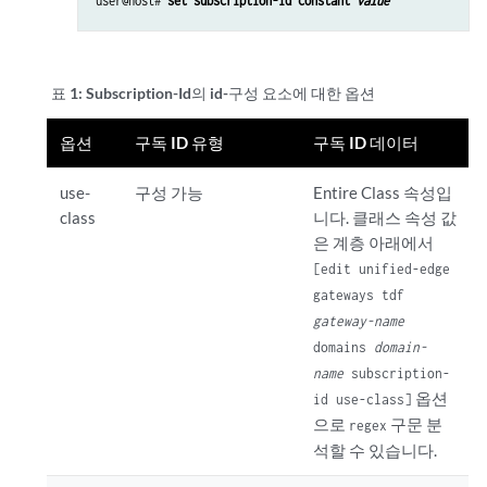
user@host# 
set subscription-id constant 
value
표 1:
Subscription-Id의 id-구성 요소에 대한 옵션
옵션
구독 ID 유형
구독 ID 데이터
use-
구성 가능
Entire Class 속성입
class
니다. 클래스 속성 값
은 계층 아래에서
[edit unified-edge
gateways tdf
gateway-name
domains
domain-
name
subscription-
옵션
id use-class]
으로
구문 분
regex
석할 수 있습니다.