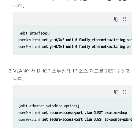
니다.
content_copy
zoom_out_map
[edit interfaces] 

user@switch# 
set ge-0/0/0 unit 0 family ethernet-switching port-
user@switch# 
set ge-0/0/1 unit 0 family ethernet-switching port-
VLAN에서 DHCP 스누핑 및 IP 소스 가드를
구성합
GUEST
니다.
content_copy
zoom_out_map
[edit ethernet-switching-options] 

user@switch# 
set secure-access-port vlan GUEST examine-dhcp     
user@switch# 
set secure-access-port vlan GUEST ip-source-guard  