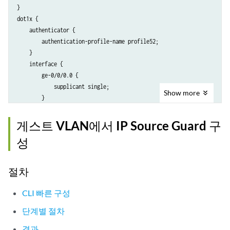
}

        family ethernet-switching {

dot1x {

            vlan {

    authenticator {

                members DATA;

        authentication-profile-name profile52;

            }

    }

        }

    interface {

    }

        ge-0/0/0.0 {

            supplicant single;

Show
more
        }

        ge-0/0/1.0 {

            supplicant single;

게스트 VLAN에서 IP Source Guard 구
        }

성
    }

절차
CLI 빠른 구성
단계별 절차
결과