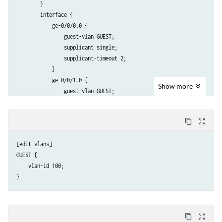
        }

        interface {

            ge-0/0/0.0 {

                guest-vlan GUEST;

                supplicant single;

                supplicant-timeout 2;

            }

            ge-0/0/1.0 {

Show
more
                guest-vlan GUEST;

                supplicant single;

                supplicant-timeout 2;

content_copy
zoom_out_map
            }

        }

[edit vlans]

    }

GUEST {

    vlan-id 100;

content_copy
zoom_out_map