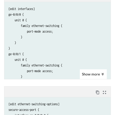
[edit interfaces]

ge-0/0/0 {

    unit 0 {

        family ethernet-switching {

            port-mode access;

        }

    }

}

ge-0/0/1 {

    unit 0 {

        family ethernet-switching {

            port-mode access;

Show
more
        }

    }

}

content_copy
zoom_out_map
ge-0/0/24 {

    unit 0 {

[edit ethernet-switching-options]

        family ethernet-switching {

secure-access-port {

            vlan {
