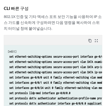
CLI 빠른 구성
802.1X 인증 및 기타 액세스 포트 보안 기능을 사용하여 IP 소
스 가드를 신속하게 구성하려면 다음 명령을 복사하여 스위
치 터미널 창에 붙여넣습니다.
content_copy
zoom_out_map
[edit]

set ethernet-switching-options secure-access-port interface ge-0/0/2
 set ethernet-switching-options secure-access-port vlan DATA examine-d
 set ethernet-switching-options secure-access-port vlan DATA arp-inspe
 set ethernet-switching-options secure-access-port vlan DATA ip-source
 set interfaces ge-0/0/0 unit 0 family ethernet-switching vlan members
 set interfaces ge-0/0/1 unit 0 family ethernet-switching vlan members
 set interfaces ge-0/0/24 unit 0 family ethernet-switching vlan member
 set protocols lldp-med interface ge-0/0/0.0

 set protocols dot1x authenticator authentication-profile-name profile
 set protocols dot1x authenticator interface ge-0/0/0.0 supplicant sin