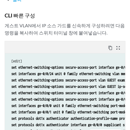
CLI 빠른 구성
게스트 VLAN에서 IP 소스 가드를 신속하게 구성하려면 다음
명령을 복사하여 스위치 터미널 창에 붙여넣습니다.
content_copy
zoom_out_map
 [edit]

set ethernet-switching-options secure-access-port interface ge-0/0/2
 set interfaces ge-0/0/24 unit 0 family ethernet-switching vlan member
 set ethernet-switching-options secure-access-port vlan GUEST examine-
 set ethernet-switching-options secure-access-port vlan GUEST ip-sourc
 set ethernet-switching-options secure-access-port interface ge-0/0/0
 set ethernet-switching-options secure-access-port interface ge-0/0/1
 set interfaces ge-0/0/0 unit 0 family ethernet-switching port-mode ac
 set interfaces ge-0/0/1 unit 0 family ethernet-switching port-mode ac
 set protocols dot1x authenticator authentication-profile-name profile
 set protocols dot1x authenticator interface ge-0/0/0 supplicant singl