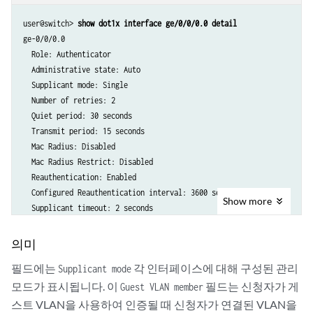
user@switch> 
show dot1x interface ge/0/0/0.0 detail
ge-0/0/0.0

  Role: Authenticator

  Administrative state: Auto

  Supplicant mode: Single

  Number of retries: 2

  Quiet period: 30 seconds

  Transmit period: 15 seconds

  Mac Radius: Disabled

  Mac Radius Restrict: Disabled

  Reauthentication: Enabled

  Configured Reauthentication interval: 3600 seconds

Show
more
  Supplicant timeout: 2 seconds

  Server timeout: 30 seconds

  Maximum EAPOL requests: 1

의미
  Guest VLAN member: GUEST

필드에는
각 인터페이스에 대해 구성된 관리
Supplicant mode
  Number of connected supplicants: 1

    Supplicant: md5user01, 00:30:48:90:53:B7

모드가 표시됩니다. 이
필드는 신청자가 게
Guest VLAN member
      Operational state: Authenticated

스트 VLAN을 사용하여 인증될 때 신청자가 연결된 VLAN을