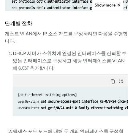
 set protocols dot1x authenticator interface ge-0/0/0 guest-vlan GUEST
Show
more
 set protocols dot1x authenticator interface ge-0/0/0 supplicant-timeo
 set protocols dot1x authenticator interface ge-0/0/1 supplicant singl
 set protocols dot1x authenticator interface ge-0/0/1 guest-vlan GUEST
단계별 절차
 set protocols dot1x authenticator interface ge-0/0/1 supplicant-timeo
게스트 VLAN에서 IP 소스 가드를 구성하려면 다음을 수행합
니다.
DHCP 서버가 스위치에 연결된 인터페이스를 신뢰할 수
있는 인터페이스로 구성하고 해당 인터페이스를 VLAN
에
추가합니다.
GUEST
content_copy
zoom_out_map
[edit ethernet-switching-options] 

user@switch# 
set secure-access-port interface ge-0/0/24 dhcp-tru
user@switch# 
set ge-0/0/24 unit 0 family ethernet-switching vlan
액세스 포트 모드에 대해 두 개의 인터페이스를 구성합