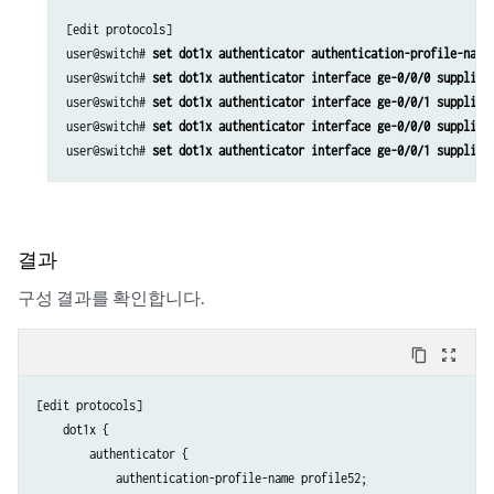
[edit protocols] 

user@switch# 
set dot1x authenticator authentication-profile-name
user@switch# 
set dot1x authenticator interface ge-0/0/0 supplica
user@switch# 
set dot1x authenticator interface ge-0/0/1 supplica
user@switch# 
set dot1x authenticator interface ge-0/0/0 supplica
user@switch# 
set dot1x authenticator interface ge-0/0/1 supplica
결과
구성 결과를 확인합니다.
content_copy
zoom_out_map
[edit protocols]

    dot1x {

        authenticator {

            authentication-profile-name profile52;
