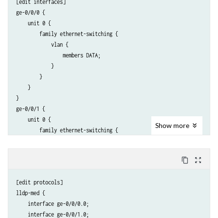
[edit interfaces]

ge-0/0/0 {

    unit 0 {

        family ethernet-switching {

            vlan {

                members DATA;

            }

        }

    }

}

ge-0/0/1 {

    unit 0 {

Show
more
        family ethernet-switching {

            vlan {

                members DATA;

content_copy
zoom_out_map
            }

        }

[edit protocols]

    }

lldp-med {

}

    interface ge-0/0/0.0;

ge-0/0/24 {

    interface ge-0/0/1.0;

    unit 0 {
