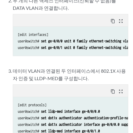
두 개의 다른 액세스 인터페이스(신뢰할 수 없음)를
DATA VLAN과 연결합니다.
content_copy
zoom_out_map
[edit interfaces] 

user@switch# 
set ge-0/0/0 unit 0 family ethernet-switching vlan 
user@switch# 
set ge-0/0/1 unit 0 family ethernet-switching vlan 
데이터 VLAN과 연결된 두 인터페이스에서 802.1X 사용
자 인증 및 LLDP-MED를 구성합니다.
content_copy
zoom_out_map
[edit protocols] 

user@switch# 
set lldp-med interface ge-0/0/0.0
user@switch# 
set dot1x authenticator authentication-profile-name
user@switch# 
set dot1x authenticator interface ge-0/0/0.0 suppli
user@switch# 
set lldp-med interface ge-0/0/1.0