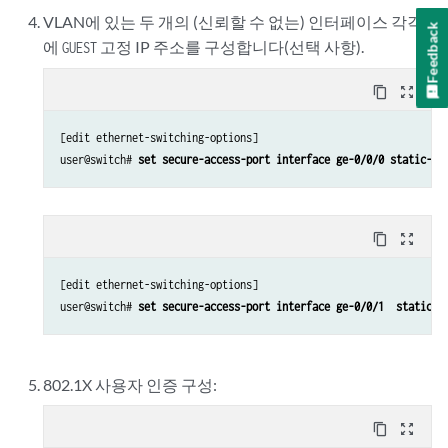
VLAN에 있는 두 개의 (신뢰할 수 없는) 인터페이스 각각
Feedback
에
고정 IP 주소를 구성합니다(선택 사항).
GUEST
content_copy
zoom_out_map
[edit ethernet-switching-options] 

user@switch# 
set secure-access-port interface ge-0/0/0 static-ip
content_copy
zoom_out_map
[edit ethernet-switching-options] 

user@switch# 
set secure-access-port interface ge-0/0/1  static-i
802.1X 사용자 인증 구성:
content_copy
zoom_out_map