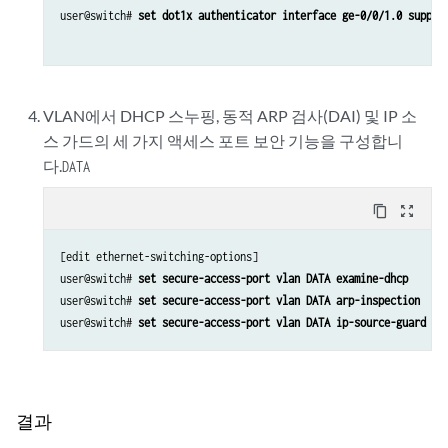
user@switch# 
set dot1x authenticator interface ge-0/0/1.0 suppli
VLAN에서 DHCP 스누핑, 동적 ARP 검사(DAI) 및 IP 소
스 가드의 세 가지 액세스 포트 보안 기능을 구성합니
다.
DATA
content_copy
zoom_out_map
[edit ethernet-switching-options] 

user@switch# 
set secure-access-port vlan DATA examine-dhcp      
user@switch# 
set secure-access-port vlan DATA arp-inspection    
user@switch# 
set secure-access-port vlan DATA ip-source-guard   
결과