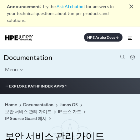
close
Announcement:
Try the
Ask AI chatbot
for answers to
your technical questions about Juniper products and
solutions.
HPE Aruba Docs
arrow_forward
Documentation
Menu
EXPLORE PATHFINDER APPS
Home
Documentation
Junos OS
보안 서비스 관리 가이드
IP 소스 가드
IP Source Guard 예시
보안 서비스 관리 가이드