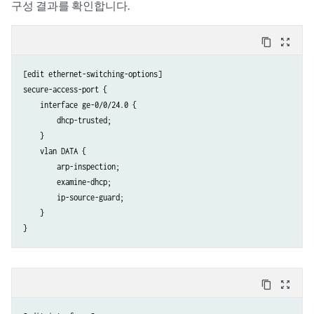
구성 결과를 확인합니다.
content_copy
zoom_out_map
[edit ethernet-switching-options]

secure-access-port {

    interface ge-0/0/24.0 {

        dhcp-trusted;

    }

    vlan DATA {

        arp-inspection;

        examine-dhcp;

        ip-source-guard;

    }

content_copy
zoom_out_map