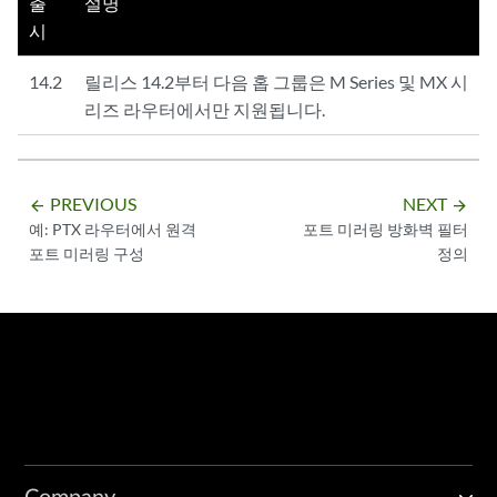
출
설명
시
14.2
릴리스 14.2부터 다음 홉 그룹은 M Series 및 MX 시
리즈 라우터에서만 지원됩니다.
PREVIOUS
NEXT
arrow_backward
arrow_forward
예: PTX 라우터에서 원격
포트 미러링 방화벽 필터
포트 미러링 구성
정의