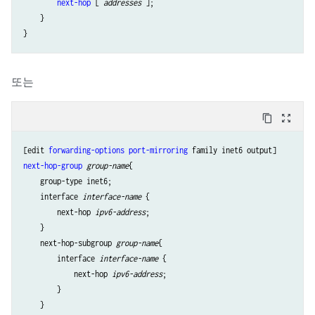
next-hop
 [ 
addresses
 ];

    }

또는
content_copy
zoom_out_map
[edit 
forwarding-options
port-mirroring
next-hop-group
group-name
{

    group-type inet6;

    interface 
interface-name
 {

        next-hop 
ipv6-address
;

    }

    next-hop-subgroup 
group-name
{

        interface 
interface-name
 {

            next-hop 
ipv6-address
;

        }

    }
