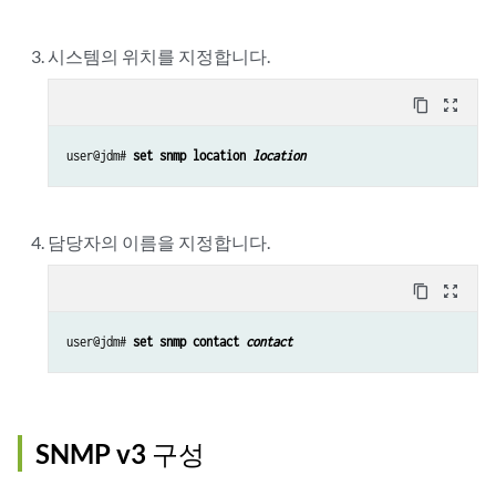
시스템의 위치를 지정합니다.
content_copy
zoom_out_map
user@jdm# 
set snmp location 
location
담당자의 이름을 지정합니다.
content_copy
zoom_out_map
user@jdm# 
set snmp contact 
contact
SNMP v3 구성