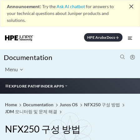
close
Announcement:
Try the
Ask AI chatbot
for answers to
your technical questions about Juniper products and
solutions.
HPE Aruba Docs
arrow_forward
Documentation
Menu
EXPLORE PATHFINDER APPS
Home
Documentation
Junos OS
NFX250 구성 방법
JDM 모니터링 및 문제 해결
NFX250 구성 방법