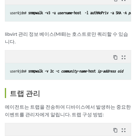
user@jdm# 
snmpwalk -v3 -u 
username
-host  -l authNoPriv -a SHA -A 
pass
libvirt 관리 정보 베이스(MIB)는 호스트로만 쿼리할 수 있습
니다.
content_copy
zoom_out_map
user@jdm# 
snmpwalk -v 2c -c 
community-name
-host 
ip-address
oid
트랩 관리
에이전트는 트랩을 전송하여 디바이스에서 발생하는 중요한
이벤트를 관리자에게 알립니다. 트랩 구성 방법:
content_copy
zoom_out_map