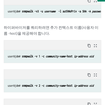
content_copy
zoom_out_map
user@jdm# 
snmpwalk -v3 -u 
username
  -l authNoPriv -a SHA -A 
password
하이퍼바이저를 쿼리하려면 추가 컨텍스트 이름(사용자 이
름
)을 제공해야 합니다.
-host
content_copy
zoom_out_map
user@jdm# 
snmpwalk -v 1 -c 
community-name
-host 
ip-address
oid
content_copy
zoom_out_map
user@jdm# 
snmpwalk -v 2 -c 
community-name
-host 
ip-address
oid
content_copy
zoom_out_map