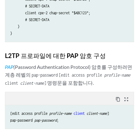
        # SECRET-DATA

        client cpe-2 chap-secret "$ABC123";

        # SECRET-DATA

    }

L2TP 프로파일에 대한 PAP 암호 구성
PAP
(Password Authentication Protocol) 암호를 구성하려면
계층 레벨의
pap-password
[edit access profile
profile-name
명령문을 포함합니다.
client
client-name
]
content_copy
zoom_out_map
[edit access profile 
profile-name
client
client-name
]

pap-password 
pap-password