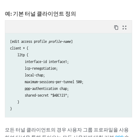
예: 기본 터널 클라이언트 정의
content_copy
zoom_out_map
[edit access profile 
profile-name
]

client * {

    l2tp {

        interface-id interface1;

        lcp-renegotiation;

        local-chap;

        maximum-sessions-per-tunnel 500;

        ppp-authentication chap;

        shared-secret "$ABC123";

    }

모든 터널 클라이언트의 경우 사용자 그룹 프로파일을 사용