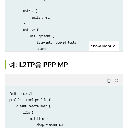
        }

        unit 0 {

            family inet;

        }

        unit 20 {

            dial-options {

                l2tp-interface-id test;

Show
more
                shared;

            }

            family inet;

예: L2TP용 PPP MP
        }

    }

}

content_copy
zoom_out_map
access {

    profile t {

[edit access]

        client cholera {

profile tunnel-profile {

            l2tp {

    client remote-host {

                interface-id test;

        l2tp {

                multilink;

            multilink {

                shared-secret "$ABC123"; # SECRET-DATA

                drop-timeout 600;
