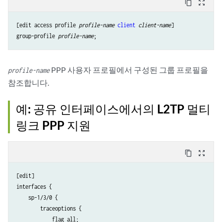
content_copy
zoom_out_map
[edit access profile 
profile-name
client
client-name
]

group-profile 
profile-name
PPP 사용자 프로필에서 구성된 그룹 프로필을
profile-name
참조합니다.
예: 공유 인터페이스에서의 L2TP 멀티
링크 PPP 지원
content_copy
zoom_out_map
[edit]

interfaces {

    sp-1/3/0 {

        traceoptions {

            flag all;
