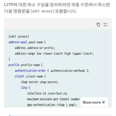
L2TP에 대한 최소 구성을 정의하려면 계층 수준에서 최소한
다음 명령문을
포함합니다.
[edit access]
content_copy
zoom_out_map
address-pool
pool-name
 {

    address 
address-or-prefix
;

    address-range low <
lower-limit
> high <
upper-limit
>;

profile
profile-name
 {

authentication-order
 [ 
authentication-methods
 ];

client
client-name
 {

        chap-secret 
chap-secret
;

l2tp
 {

            interface-id 
interface-id
;

            maximum-sessions-per-tunnel 
number
;

Show
more
            ppp-authentication (chap | pap);

            shared-secret 
shared-secret
;
