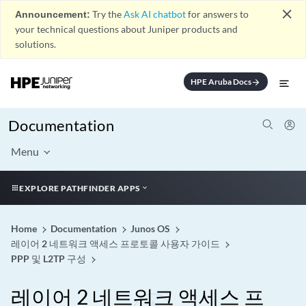
close
Announcement:
Try the
Ask AI chatbot
for answers to
your technical questions about Juniper products and
solutions.
HPE Aruba Docs
arrow_forward
Documentation
Menu
EXPLORE PATHFINDER APPS
Home
Documentation
Junos OS
레이어 2 네트워크 액세스 프로토콜 사용자 가이드
PPP 및 L2TP 구성
레이어 2 네트워크 액세스 프