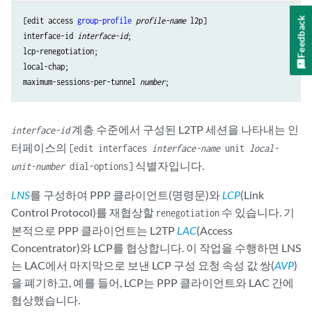
        group-profile westcoast_tunnel;

    }

Feedback
[edit access 
group-profile
profile-name
 l2p]

    client production {

interface-id 
interface-id
;

        l2tp {

lcp-renegotiation;

            shared-secret "$ABC123”;

local-chap;

            # SECRET-DATA

maximum-sessions-per-tunnel 
number
            ppp-authentication chap;

        }

        group-profile westcoast_tunnel;

계층 수준에서 구성된 L2TP 세션을 나타내는 인
interface-id
    }

터페이스의
[edit interfaces
interface-name
unit
local-
식별자입니다.
unit-number
dial-options]
LNS
를 구성하여 PPP 클라이언트(명령문)와
LCP
(Link
Control Protocol)를 재협상할
수 있습니다. 기
renegotiation
본적으로 PPP 클라이언트는 L2TP
LAC
(Access
Concentrator)와 LCP를 협상합니다. 이 작업을 수행하면 LNS
는 LAC에서 마지막으로 보낸 LCP 구성 요청 속성 값 쌍(
AVP
)
을 폐기하고, 예를 들어, LCP는 PPP 클라이언트와 LAC 간에
협상했습니다.