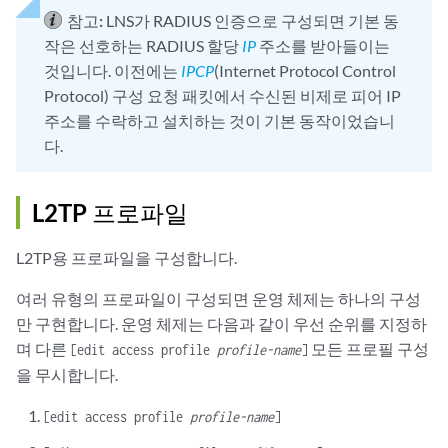
        }

참고:
LNS가 RADIUS
인증으로 구성되면 기본 동
        pap-password 
pap-password
;

작은 선호하는 RADIUS 할당
IP
주소를 받아들이는
ppp
 {

            framed-ip-address 
ip-address
;

것입니다. 이전에는
IPCP
(Internet Protocol Control
            framed-pool 
framed-pool
;

Protocol) 구성 요청 패킷에서 수신된 비제로 피어 IP
            interface-id 
interface-id
;

주소를 수락하고 설치하는 것이 기본 동작이었습니
            primary-dns 
primary-dns
;

다.
            primary-wins 
primary-wins
;

            secondary-dns 
secondary-dns
;

            secondary-wins 
secondary-wins
;

L2TP 프로파일
        }

    }

L2TP용 프로파일을 구성합니다.
radius-server
server-address
 {

여러 유형의 프로파일이 구성되면 운영 체제는 하나의 구성
    accounting-port 
port-number
;

만 구현합니다. 운영 체제는 다음과 같이 우선 순위를 지정하
    port 
port-number
;

며 다른
모든 프로필 구성
[edit access profile
profile-name
]
    retry 
attempts
;

을 무시합니다.
    secret 
password
;

[edit access profile
profile-name
]