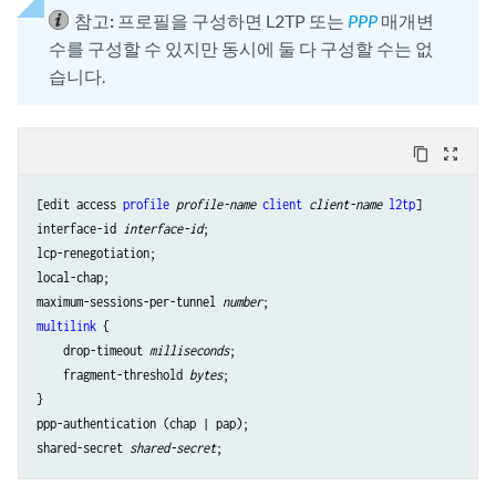
참고:
프로필을 구성하면 L2TP 또는
PPP
매개변
수를 구성할 수 있지만 동시에 둘 다 구성할 수는 없
습니다.
content_copy
zoom_out_map
[edit access 
profile
profile-name
client
client-name
l2tp
]

interface-id 
interface-id
;

lcp-renegotiation;

local-chap;

maximum-sessions-per-tunnel 
number
multilink
 {

    drop-timeout 
milliseconds
;

    fragment-threshold 
bytes
;

}

ppp-authentication (chap | pap);

shared-secret 
shared-secret