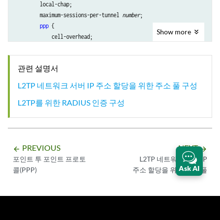
    group-profile east_tunnel {

        local-chap;

        l2tp {

        maximum-sessions-per-tunnel 
number
;

            maximum-sessions-per-tunnel 125;

ppp
 {

Show
more
        }

            cell-overhead;

    }

            encapsulation-overhead 
bytes
;

    profile westcoast_bldg_1 {

            framed-pool 
pool-id
;

        client white {

관련 설명서
            idle-timeout 
seconds
;

            chap-secret "$ABC123";

            interface-id 
interface-id
;

L2TP 네트워크 서버 IP 주소 할당을 위한 주소 풀 구성
            # SECRET-DATA

            keepalive 
seconds
;

            ppp {

L2TP를 위한 RADIUS 인증 구성
            primary-dns 
primary-dns
;

                idle-timeout 22;

            primary-wins 
primary-wins
;

                primary-dns 10.192.65.10;

            secondary-dns 
secondary-dns
;

                framed-ip-address 10.12.12.12/32;

            secondary-wins 
secondary-wins
;

            }

        }

PREVIOUS
NEXT
arrow_backward
arrow_forward
            group-profile westcoast_users;

    }

포인트 투 포인트 프로토
L2TP 네트워크 서버 IP
        }

profile
profile-name
 {

Ask AI
콜(PPP)
주소 할당을 위한 주소 풀
        client blue {

authentication-order
 [ 
authentication-methods
 ];

            chap-secret "$ABC123";

        accounting-order radius;

            # SECRET-DATA

client
client-name
 {

            group-profile sunnyvale_users;

            chap-secret 
chap-secret
;

        }
