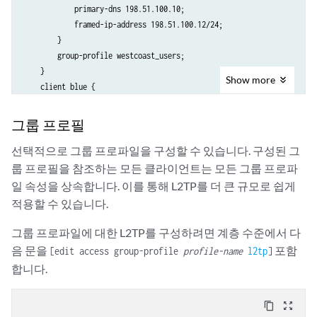
            primary-dns 198.51.100.10;

            framed-ip-address 198.51.100.12/24;

        }

        group-profile westcoast_users;

    }

Show
more
    client blue {

        chap-secret "$ABC123";

        # SECRET-DATA

그룹 프로필
        group-profile sunnyvale_users;

    }

선택적으로 그룹 프로파일을 구성할 수 있습니다. 구성된 그
    authentication-order password;

룹 프로필을 참조하는 모든 클라이언트는 모든 그룹 프로파
}

일 속성을 상속합니다. 이를 통해 L2TP를 더 큰 규모로 쉽게
profile westcoast_bldg_1_tunnel {

적용할 수 있습니다.
    client test {

        l2tp {

그룹 프로파일에 대한 L2TP를 구성하려면 계층 수준에서 다
            shared-secret "$ABC123";

음 문을
포함
[edit access group-profile
profile-name
l2tp
]
            # SECRET-DATA

합니다.
            maximum-sessions-per-tunnel 75;

            ppp-authentication chap;

        }

content_copy
zoom_out_map