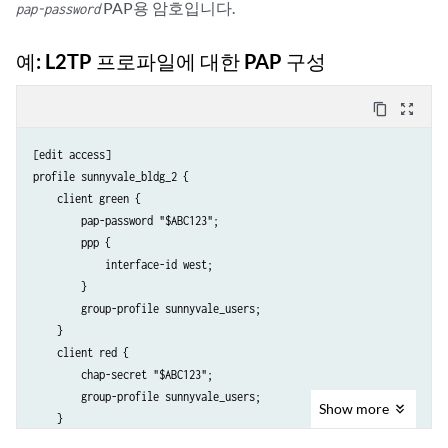
PAP용 암호입니다.
pap-password
예: L2TP 프로파일에 대한 PAP 구성
content_copy
zoom_out_map
[edit access]

profile sunnyvale_bldg_2 {

    client green {

        pap-password "$ABC123";

        ppp {

            interface-id west;

        }

        group-profile sunnyvale_users;

    }

    client red {

        chap-secret "$ABC123";

        group-profile sunnyvale_users;

Show
more
    }

    authentication-order radius;
