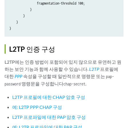
            }

                fragmentation-threshold 100;

        }

            }

    }

        }

    profile u {

    }

        authentication-order radius;

    }

    radius-server {

        192.168.65.63 {

L2TP 인증 구성
            port 1812;

            secret "$ABC123"; # SECRET-DATA

L2TP에는 인증 방법이 포함되어 있지 않으므로 유연하고 원
        }

하는 보안 기능과 함께 사용할 수 있습니다.
L2TP
프로필에
    }

대한
PPP
속성을 구성할 때 일반적으로 명령문 또는
pap-
}

명령문을 구성합니다
.
password
chap-secret
services {

    l2tp {

L2TP 프로필에 대한 CHAP 암호 구성
        tunnel-group 1 {

            tunnel-access-profile t;

예: L2TP PPP CHAP 구성
            user-access-profile u;

            local-gateway {

L2TP 프로파일에 대한 PAP 암호 구성
                address 10.70.1.1;

예: L2TP 프로파일에 대한 PAP 구성