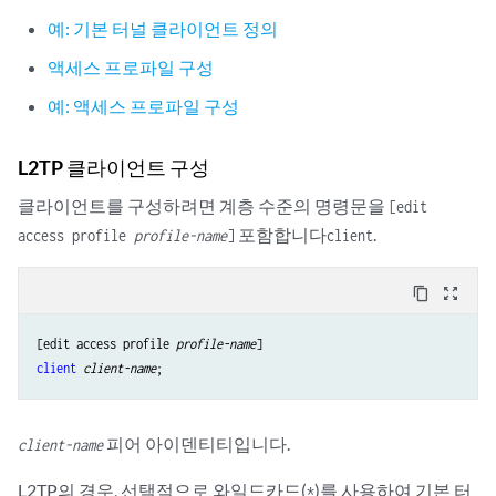
예: 기본 터널 클라이언트 정의
액세스 프로파일 구성
예: 액세스 프로파일 구성
L2TP 클라이언트 구성
클라이언트를 구성하려면 계층 수준의 명령문을
[edit
포함합니다
.
access profile
profile-name
]
client
content_copy
zoom_out_map
[edit access profile 
profile-name
client
client-name
피어 아이덴티티입니다.
client-name
L2TP의 경우, 선택적으로 와일드카드(
)를 사용하여 기본 터
*