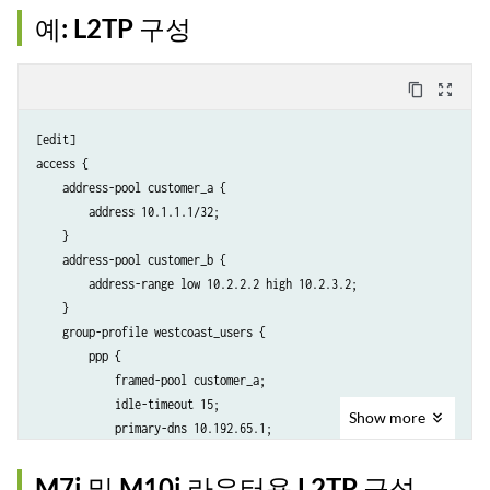
}

예: L2TP 구성
profile Sunnyvale_bldg_1_tunnel {

    client test {

        l2tp {

content_copy
zoom_out_map
            shared-secret "$ABC123";

            ppp-authentication pap;

[edit]

        }

access {

    }

    address-pool customer_a {

        address 10.1.1.1/32;

    }

    address-pool customer_b {

        address-range low 10.2.2.2 high 10.2.3.2;

    }

    group-profile westcoast_users {

        ppp {

            framed-pool customer_a;

            idle-timeout 15;

Show
more
            primary-dns 10.192.65.1;

            secondary-dns 10.192.65.2;

            primary-wins 10.192.65.3;

M7i 및 M10i 라우터용 L2TP 구성