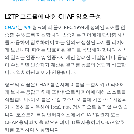
            }

            service-interface sp-1/3/0;

        }

L2TP 프로필에 대한 CHAP 암호 구성
        traceoptions {

CHAP
는
PPP
링크의 각 끝이 RFC 1994에 정의된 피어를 인
            flag all;

            debug-level packet-dump;

증할 수 있도록 지원합니다. 인증자는 피어에게 단방향 해시
            filter {

를 사용하여 암호화해야 하는 임의로 생성된 과제를 피어에
                protocol l2tp;

게 보냅니다. 피어는 암호화된 결과로 응답해야 합니다. 해시
                protocol ppp;

의 열쇠는 인증자 및 인증자에게만 알려진 비밀입니다. 응답
                protocol radius;

이 수신되면 인증자가 계산된 결과를 동료의 응답과 비교합
            }

니다. 일치하면 피어가 인증됩니다.
        }

    }

링크의 각 끝은 CHAP 챌린지에 이름을 포함시키고 피어에
게 보내는 응답 패킷에 포함함으로써 피어에 대해 스스로를
식별합니다. 이 이름은 로컬 호스트 이름에 기본으로 지정되
거나 옵션을 사용하여
명시적으로 설정할 수 있습
local-name
니다. 호스트가 특정 인터페이스에서 CHAP 챌린지 또는
CHAP 응답 패킷을 받으면 피어 ID를 사용하여 CHAP 암호
키를 조회하여 사용합니다.