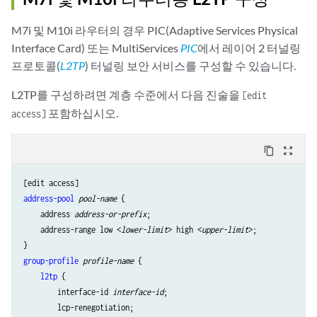
            secondary-wins 10.192.65.4;

            interface-id west;

M7i 및 M10i 라우터의 경우 PIC(Adaptive Services Physical
        }

Interface Card) 또는 MultiServices
PIC
에서 레이어 2 터널링
    }

프로토콜(
L2TP
) 터널링 보안 서비스를 구성할 수 있습니다.
    group-profile eastcoast_users {

        ppp {

L2TP를 구성하려면 계층 수준에서 다음 진술을
[edit
            framed-pool customer_b;

포함하십시오.
access]
            idle-timeout 20;

            primary-dns 10.192.65.5;

            secondary-dns 10.192.65.6;

content_copy
zoom_out_map
            primary-wins 10.192.65.7;

            secondary-wins 10.192.65.8;

            interface-id east;

address-pool
pool-name
 {

        }

    address 
address-or-prefix
;

    }

    address-range low <
lower-limit
> high <
upper-limit
>;

    group-profile westcoast_tunnel {

        l2tp {

group-profile
profile-name
 {

            maximum-sessions-per-tunnel 100;

l2tp
 {

        }

        interface-id 
interface-id
;

    }

        lcp-renegotiation;
