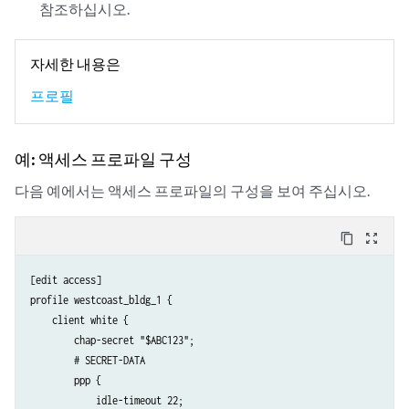
참조하십시오.
자세한 내용은
프로필
예: 액세스 프로파일 구성
다음 예에서는 액세스 프로파일의 구성을 보여 주십시오.
content_copy
zoom_out_map
[edit access]

profile westcoast_bldg_1 {

    client white {

        chap-secret "$ABC123";

        # SECRET-DATA

        ppp {

            idle-timeout 22;
