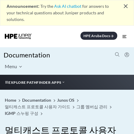
close
Announcement:
Try the
Ask AI chatbot
for answers to
your technical questions about Juniper products and
solutions.
HPE Aruba Docs
arrow_forward
Documentation
Menu
EXPLORE PATHFINDER APPS
Home
Documentation
Junos OS
멀티캐스트 프로토콜 사용자 가이드
그룹 멤버십 관리
IGMP 스누핑 구성
멀티캐스트 프로토콜 사용자