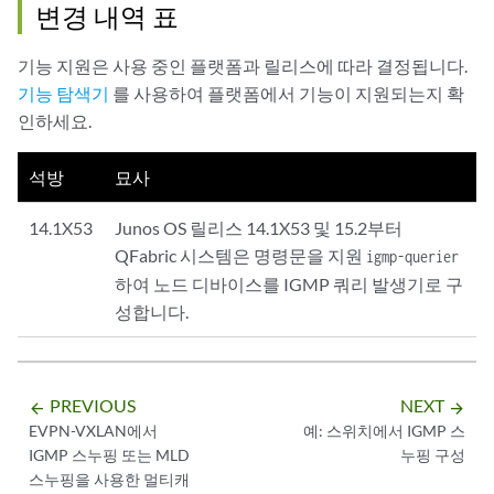
변경 내역 표
기능 지원은 사용 중인 플랫폼과 릴리스에 따라 결정됩니다.
기능 탐색기
를 사용하여 플랫폼에서 기능이 지원되는지 확
인하세요.
석방
묘사
14.1X53
Junos OS 릴리스 14.1X53 및 15.2부터
QFabric 시스템은 명령문을 지원
igmp-querier
하여 노드 디바이스를 IGMP 쿼리 발생기로 구
성합니다.
PREVIOUS
NEXT
arrow_backward
arrow_forward
EVPN-VXLAN에서
예: 스위치에서 IGMP 스
IGMP 스누핑 또는 MLD
누핑 구성
스누핑을 사용한 멀티캐